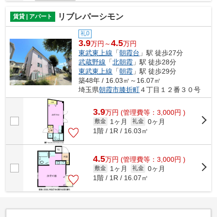
リブレパーシモン
賃貸 | アパート
礼0
3.9
4.5
万円～
万円
東武東上線
「
朝霞台
」駅 徒歩27分
武蔵野線
「
北朝霞
」駅 徒歩28分
東武東上線
「
朝霞
」駅 徒歩29分
築48年 / 16.03㎡～16.07㎡
埼玉県
朝霞市
膝折町
４丁目１２番３０号
3.9
万
円
(管理費等：3,000円 )
1ヶ月
0ヶ月
敷金
礼金
1階 / 1R / 16.03㎡
4.5
万
円
(管理費等：3,000円 )
1ヶ月
0ヶ月
敷金
礼金
1階 / 1R / 16.07㎡