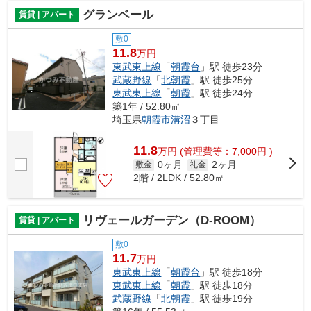
グランベール
賃貸 | アパート
敷0
11.8
万円
東武東上線
「
朝霞台
」駅 徒歩23分
武蔵野線
「
北朝霞
」駅 徒歩25分
東武東上線
「
朝霞
」駅 徒歩24分
築1年 / 52.80㎡
埼玉県
朝霞市
溝沼
３丁目
11.8
万
円
(管理費等：7,000円 )
0ヶ月
2ヶ月
敷金
礼金
2階 / 2LDK / 52.80㎡
リヴェールガーデン（D-ROOM）
賃貸 | アパート
敷0
11.7
万円
東武東上線
「
朝霞台
」駅 徒歩18分
東武東上線
「
朝霞
」駅 徒歩18分
武蔵野線
「
北朝霞
」駅 徒歩19分