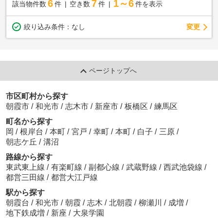
6
7
1～6
該当物件数
件
空き数
件
件を表示
変更
絞り込み条件：
なし
ページトップへ
市区町村から探す
朝霞市
/
和光市
/
志木市
/
新座市
/
板橋区
/
練馬区
町名から探す
岡
/
根岸台
/
本町
/
宮戸
/
幸町
/
本町
/
白子
/
三原
/
朝志ケ丘
/
溝沼
路線から探す
東武東上線
/
有楽町線
/
副都心線
/
武蔵野線
/
西武池袋線
/
都営三田線
/
都営大江戸線
駅から探す
朝霞台
/
和光市
/
朝霞
/
志木
/
北朝霞
/
柳瀬川
/
成増
/
地下鉄成増
/
新座
/
大泉学園