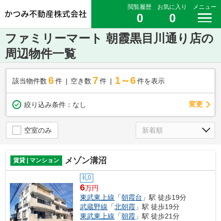
閲覧履歴
お気に入り
メニュー
0
0
ファミリーマート 朝霞黒目川通り店の
周辺物件一覧
6
7
1～6
該当物件数
件
空き数
件
件を表示
変更
絞り込み条件：
なし
空室のみ
メゾン溝沼
賃貸 | マンション
礼0
6
万円
東武東上線
「
朝霞台
」駅 徒歩19分
武蔵野線
「
北朝霞
」駅 徒歩19分
東武東上線
「
朝霞
」駅 徒歩21分