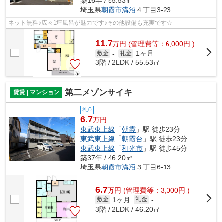
築16年 / 55.53㎡
埼玉県
朝霞市
溝沼
４丁目3-23
ネット無料♪広々1坪風呂が魅力です♪その他設備も充実です☆
11.7
万
円
(管理費等：6,000円 )
1ヶ月
敷金
-
礼金
3階 / 2LDK / 55.53㎡
第二メゾンサイキ
賃貸 | マンション
礼0
6.7
万円
東武東上線
「
朝霞
」駅 徒歩23分
東武東上線
「
朝霞台
」駅 徒歩23分
東武東上線
「
和光市
」駅 徒歩45分
築37年 / 46.20㎡
埼玉県
朝霞市
溝沼
３丁目6-13
6.7
万
円
(管理費等：3,000円 )
1ヶ月
敷金
礼金
-
3階 / 2LDK / 46.20㎡