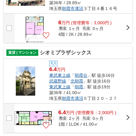
築36年 / 28.89㎡
埼玉県
朝霞市
溝沼
３丁目４番１６号
6
万
円
(管理費等：3,000円 )
1ヶ月
0ヶ月
敷金
礼金
4階 / 2K / 28.89㎡
シオミプラザシックス
賃貸 | マンション
礼0
6.4
万円
東武東上線
「
朝霞台
」駅 徒歩16分
武蔵野線
「
北朝霞
」駅 徒歩16分
東武東上線
「
朝霞
」駅 徒歩19分
築36年 / 41.00㎡
埼玉県
朝霞市
溝沼
５丁目２０－２７
6.4
万
円
(管理費等：2,000円 )
2ヶ月
0ヶ月
敷金
礼金
1階 / 1LDK / 41.00㎡