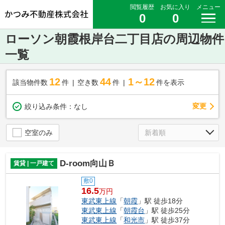
閲覧履歴
お気に入り
メニュー
0
0
ローソン朝霞根岸台二丁目店の周辺物件
一覧
12
44
1～12
該当物件数
件
空き数
件
件を表示
変更
絞り込み条件：
なし
空室のみ
D-room向山Ｂ
賃貸 | 一戸建て
敷0
16.5
万円
東武東上線
「
朝霞
」駅 徒歩18分
東武東上線
「
朝霞台
」駅 徒歩25分
東武東上線
「
和光市
」駅 徒歩37分