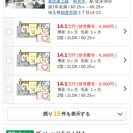
東武東上線
「
和光市
」駅 徒歩38分
築1年未満 / 60.25㎡～68.29㎡
埼玉県
朝霞市
岡
３丁目14-23
14.1
万
円
(管理費等：6,000円 )
0ヶ月
1ヶ月
敷金
礼金
2階 / 2LDK / 60.25㎡
14.1
万
円
(管理費等：6,000円 )
0ヶ月
1ヶ月
敷金
礼金
2階 / 2LDK / 60.25㎡
14.1
万
円
(管理費等：6,000円 )
0ヶ月
1ヶ月
敷金
礼金
2階 / 2LDK / 60.25㎡
15
残り
件を表示する