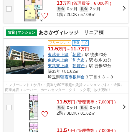
13
万
円
(管理費等：6,000円 )
0ヶ月
2ヶ月
敷金
礼金
1階 / 2LDK / 57.09㎡
あさかヴィレッジ リニア棟
賃貸 | マンション
フリーレント
敷0
礼0
11.5
11.7
万円～
万円
東武東上線
「
朝霞
」駅 徒歩20分
東武東上線
「
和光市
」駅 徒歩33分
東武東上線
「
朝霞台
」駅 徒歩33分
築33年 / 81.62㎡
埼玉県
朝霞市
根岸台
３丁目１３－３
・フリーレント１か月♪ ・貴重な80平米超の賃貸マンションです♪ ・近隣に
商業施設（スーパー、ホームセンター、クリニック等）あり便利！
11.5
万
円
(管理費等：7,000円 )
0ヶ月
0ヶ月
敷金
礼金
2階 / 3LDK / 81.62㎡
11.5
万
円
(管理費等：7,000円 )