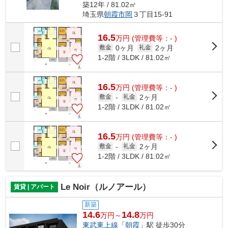
築12年 / 81.02㎡
埼玉県
朝霞市
岡
３丁目15-91
16.5
万
円
(管理費等：- )
0ヶ月
2ヶ月
敷金
礼金
1-2階 / 3LDK / 81.02㎡
16.5
万
円
(管理費等：- )
2ヶ月
敷金
-
礼金
1-2階 / 3LDK / 81.02㎡
16.5
万
円
(管理費等：- )
2ヶ月
敷金
-
礼金
1-2階 / 3LDK / 81.02㎡
Le Noir（ルノアール）
賃貸 | アパート
新築
14.6
14.8
万円～
万円
東武東上線
「
朝霞
」駅 徒歩30分