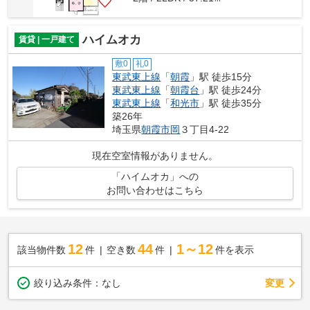
ハイムオカ
賃貸 | 一戸建て
敷0
礼0
東武東上線
「
朝霞
」駅 徒歩15分
東武東上線
「
朝霞台
」駅 徒歩24分
東武東上線
「
和光市
」駅 徒歩35分
築26年
埼玉県
朝霞市
岡
３丁目4-22
現在空室情報がありません。
「ハイムオカ」への
お問い合わせはこちら
12
44
1～12
該当物件数
件
空き数
件
件を表示
変更
絞り込み条件：
なし