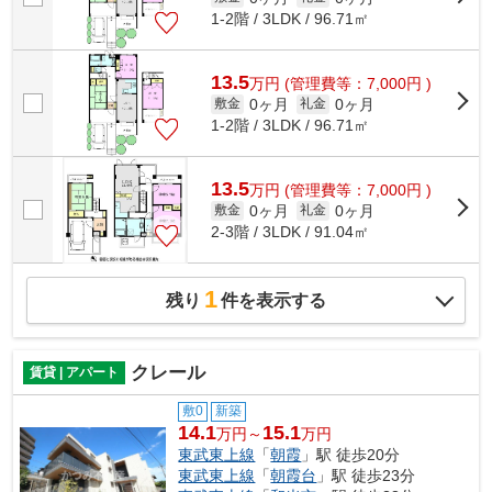
1-2階 / 3LDK / 96.71㎡
13.5
万
円
(管理費等：7,000円 )
0ヶ月
0ヶ月
敷金
礼金
1-2階 / 3LDK / 96.71㎡
13.5
万
円
(管理費等：7,000円 )
0ヶ月
0ヶ月
敷金
礼金
2-3階 / 3LDK / 91.04㎡
1
残り
件を表示する
クレール
賃貸 | アパート
敷0
新築
14.1
15.1
万円～
万円
東武東上線
「
朝霞
」駅 徒歩20分
東武東上線
「
朝霞台
」駅 徒歩23分