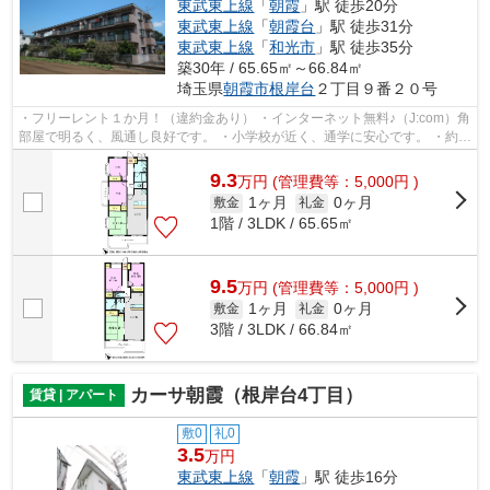
東武東上線
「
朝霞
」駅 徒歩20分
東武東上線
「
朝霞台
」駅 徒歩31分
東武東上線
「
和光市
」駅 徒歩35分
築30年 / 65.65㎡～66.84㎡
埼玉県
朝霞市
根岸台
２丁目９番２０号
・フリーレント１か月！（違約金あり） ・インターネット無料♪（J:com）角
部屋で明るく、風通し良好です。 ・小学校が近く、通学に安心です。 ・約
500mの所に商業施設（スーパー、ホー...
9.3
万
円
(管理費等：5,000円 )
1ヶ月
0ヶ月
敷金
礼金
1階 / 3LDK / 65.65㎡
9.5
万
円
(管理費等：5,000円 )
1ヶ月
0ヶ月
敷金
礼金
3階 / 3LDK / 66.84㎡
カーサ朝霞（根岸台4丁目）
賃貸 | アパート
敷0
礼0
3.5
万円
東武東上線
「
朝霞
」駅 徒歩16分