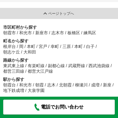
ページトップへ
市区町村から探す
朝霞市
/
和光市
/
新座市
/
志木市
/
板橋区
/
練馬区
町名から探す
根岸台
/
岡
/
本町
/
宮戸
/
幸町
/
三原
/
本町
/
白子
/
朝志ケ丘
/
大和田
路線から探す
東武東上線
/
有楽町線
/
副都心線
/
武蔵野線
/
西武池袋線
/
都営三田線
/
都営大江戸線
駅から探す
朝霞台
/
和光市
/
朝霞
/
志木
/
北朝霞
/
柳瀬川
/
成増
/
新座
/
地下鉄成増
/
大泉学園
電話でお問い合わせ