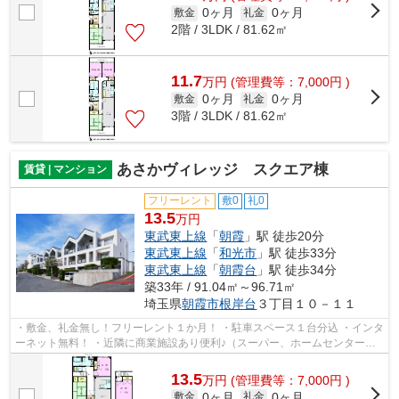
0ヶ月
0ヶ月
敷金
礼金
2階 / 3LDK / 81.62㎡
11.7
万
円
(管理費等：7,000円 )
0ヶ月
0ヶ月
敷金
礼金
3階 / 3LDK / 81.62㎡
あさかヴィレッジ スクエア棟
賃貸 | マンション
フリーレント
敷0
礼0
13.5
万円
東武東上線
「
朝霞
」駅 徒歩20分
東武東上線
「
和光市
」駅 徒歩33分
東武東上線
「
朝霞台
」駅 徒歩34分
築33年 / 91.04㎡～96.71㎡
埼玉県
朝霞市
根岸台
３丁目１０－１１
・敷金、礼金無し！フリーレント１か月！ ・駐車スペース１台分込 ・インタ
ーネット無料！ ・近隣に商業施設あり便利♪（スーパー、ホームセンター、
クリニック等）
13.5
万
円
(管理費等：7,000円 )
0ヶ月
0ヶ月
敷金
礼金