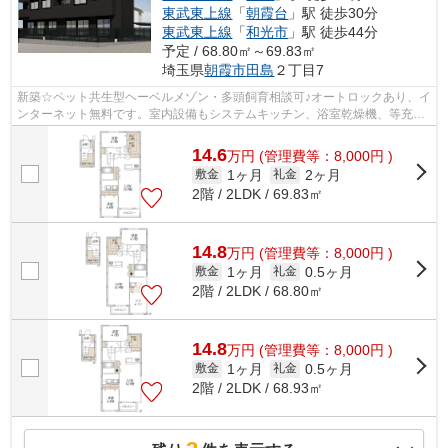
東武東上線
「
朝霞台
」駅 徒歩30分
東武東上線
「
和光市
」駅 徒歩44分
予定 / 68.80㎡～69.83㎡
埼玉県
朝霞市
田島
２丁目7
新築☆ペット共生型ヘーベルメゾン・多頭飼育相談可♪オートロックあり、イ
ンターネット無料です。室内設備もシステムキッチン、浴室乾燥機、等充実♪
入居条件があるため備考欄確認くださ...
14.6
万
円
(管理費等：8,000円 )
1ヶ月
2ヶ月
敷金
礼金
2階 / 2LDK / 69.83㎡
14.8
万
円
(管理費等：8,000円 )
1ヶ月
0.5ヶ月
敷金
礼金
2階 / 2LDK / 68.80㎡
14.8
万
円
(管理費等：8,000円 )
1ヶ月
0.5ヶ月
敷金
礼金
2階 / 2LDK / 68.93㎡