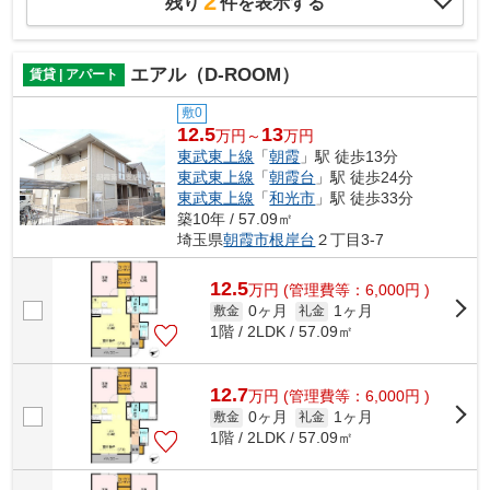
2
残り
件を表示する
エアル（D-ROOM）
賃貸 | アパート
敷0
12.5
13
万円～
万円
東武東上線
「
朝霞
」駅 徒歩13分
東武東上線
「
朝霞台
」駅 徒歩24分
東武東上線
「
和光市
」駅 徒歩33分
築10年 / 57.09㎡
埼玉県
朝霞市
根岸台
２丁目3-7
12.5
万
円
(管理費等：6,000円 )
0ヶ月
1ヶ月
敷金
礼金
1階 / 2LDK / 57.09㎡
12.7
万
円
(管理費等：6,000円 )
0ヶ月
1ヶ月
敷金
礼金
1階 / 2LDK / 57.09㎡