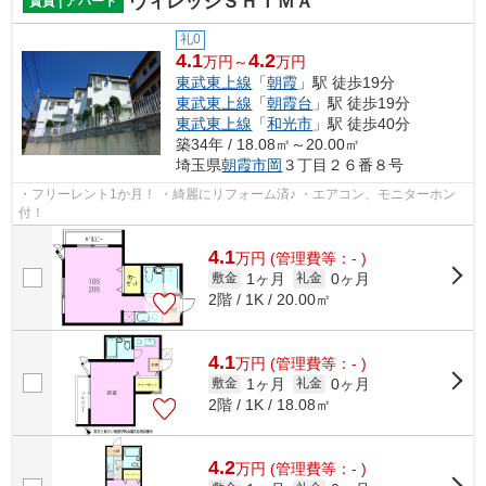
ヴィレッジＳＨＩＭＡ
賃貸 | アパート
礼0
4.1
4.2
万円～
万円
東武東上線
「
朝霞
」駅 徒歩19分
東武東上線
「
朝霞台
」駅 徒歩19分
東武東上線
「
和光市
」駅 徒歩40分
築34年 / 18.08㎡～20.00㎡
埼玉県
朝霞市
岡
３丁目２６番８号
・フリーレント1か月！ ・綺麗にリフォーム済♪ ・エアコン、モニターホン
付！
4.1
万
円
(管理費等：- )
1ヶ月
0ヶ月
敷金
礼金
2階 / 1K / 20.00㎡
4.1
万
円
(管理費等：- )
1ヶ月
0ヶ月
敷金
礼金
2階 / 1K / 18.08㎡
4.2
万
円
(管理費等：- )