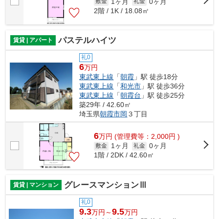
1ヶ月
0ヶ月
敷金
礼金
2階 / 1K / 18.08㎡
パステルハイツ
賃貸 | アパート
礼0
6
万円
東武東上線
「
朝霞
」駅 徒歩18分
東武東上線
「
和光市
」駅 徒歩36分
東武東上線
「
朝霞台
」駅 徒歩25分
築29年 / 42.60㎡
埼玉県
朝霞市
岡
３丁目
6
万
円
(管理費等：2,000円 )
1ヶ月
0ヶ月
敷金
礼金
1階 / 2DK / 42.60㎡
グレースマンションⅢ
賃貸 | マンション
礼0
9.3
9.5
万円～
万円