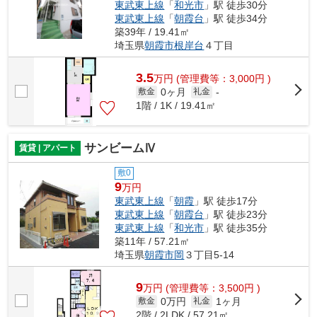
東武東上線
「
和光市
」駅 徒歩30分
東武東上線
「
朝霞台
」駅 徒歩34分
築39年 / 19.41㎡
埼玉県
朝霞市
根岸台
４丁目
3.5
万
円
(管理費等：3,000円 )
0ヶ月
敷金
礼金
-
1階 / 1K / 19.41㎡
サンビームⅣ
賃貸 | アパート
敷0
9
万円
東武東上線
「
朝霞
」駅 徒歩17分
東武東上線
「
朝霞台
」駅 徒歩23分
東武東上線
「
和光市
」駅 徒歩35分
築11年 / 57.21㎡
埼玉県
朝霞市
岡
３丁目5-14
9
万
円
(管理費等：3,500円 )
0万円
1ヶ月
敷金
礼金
2階 / 2LDK / 57.21㎡