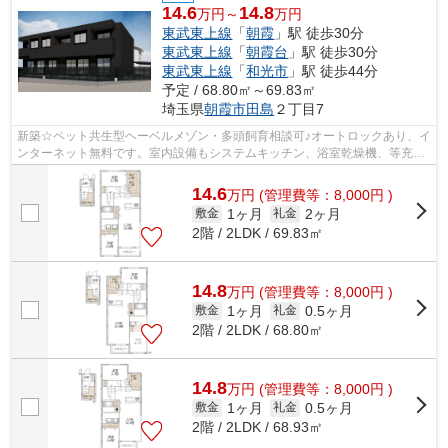
14.6
14.8
万円～
万円
東武東上線
「
朝霞
」駅 徒歩30分
東武東上線
「
朝霞台
」駅 徒歩30分
東武東上線
「
和光市
」駅 徒歩44分
予定 / 68.80㎡～69.83㎡
埼玉県
朝霞市
田島
２丁目7
新築☆ペット共生型ヘーベルメゾン・多頭飼育相談可♪オートロックあり、イ
ンターネット無料です。室内設備もシステムキッチン、浴室乾燥機、等充実♪
入居条件があるため備考欄確認くださ...
14.6
万
円
(管理費等：8,000円 )
1ヶ月
2ヶ月
敷金
礼金
2階 / 2LDK / 69.83㎡
14.8
万
円
(管理費等：8,000円 )
1ヶ月
0.5ヶ月
敷金
礼金
2階 / 2LDK / 68.80㎡
14.8
万
円
(管理費等：8,000円 )
1ヶ月
0.5ヶ月
敷金
礼金
2階 / 2LDK / 68.93㎡