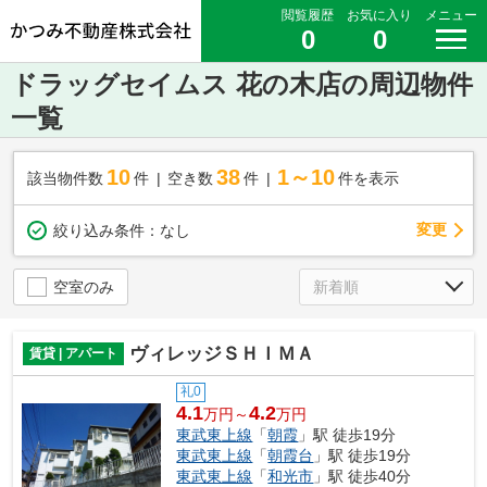
閲覧履歴
お気に入り
メニュー
0
0
ドラッグセイムス 花の木店の周辺物件
一覧
10
38
1～10
該当物件数
件
空き数
件
件を表示
変更
絞り込み条件：
なし
空室のみ
ヴィレッジＳＨＩＭＡ
賃貸 | アパート
礼0
4.1
4.2
万円～
万円
東武東上線
「
朝霞
」駅 徒歩19分
東武東上線
「
朝霞台
」駅 徒歩19分
東武東上線
「
和光市
」駅 徒歩40分