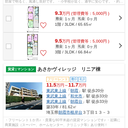
部屋で明るく、風通し良好です。 ・小学校が近く、通学に安心です。 ・約
500mの所に商業施設（スーパー、ホー...
9.3
万
円
(管理費等：5,000円 )
1ヶ月
0ヶ月
敷金
礼金
1階 / 3LDK / 65.65㎡
9.5
万
円
(管理費等：5,000円 )
1ヶ月
0ヶ月
敷金
礼金
3階 / 3LDK / 66.84㎡
あさかヴィレッジ リニア棟
賃貸 | マンション
フリーレント
敷0
礼0
11.5
11.7
万円～
万円
東武東上線
「
朝霞
」駅 徒歩20分
東武東上線
「
和光市
」駅 徒歩33分
東武東上線
「
朝霞台
」駅 徒歩33分
築33年 / 81.62㎡
埼玉県
朝霞市
根岸台
３丁目１３－３
・フリーレント１か月♪ ・貴重な80平米超の賃貸マンションです♪ ・近隣に
商業施設（スーパー、ホームセンター、クリニック等）あり便利！