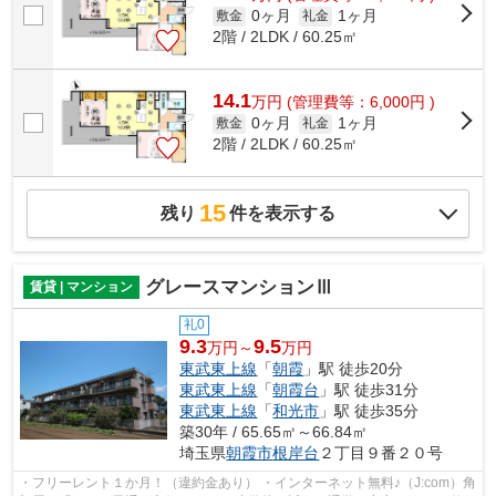
0ヶ月
1ヶ月
敷金
礼金
2階 / 2LDK / 60.25㎡
14.1
万
円
(管理費等：6,000円 )
0ヶ月
1ヶ月
敷金
礼金
2階 / 2LDK / 60.25㎡
15
残り
件を表示する
グレースマンションⅢ
賃貸 | マンション
礼0
9.3
9.5
万円～
万円
東武東上線
「
朝霞
」駅 徒歩20分
東武東上線
「
朝霞台
」駅 徒歩31分
東武東上線
「
和光市
」駅 徒歩35分
築30年 / 65.65㎡～66.84㎡
埼玉県
朝霞市
根岸台
２丁目９番２０号
・フリーレント１か月！（違約金あり） ・インターネット無料♪（J:com）角