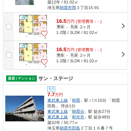
築12年 / 81.02㎡
埼玉県
朝霞市
岡
３丁目15-91
16.5
万
円
(管理費等：- )
2ヶ月
敷金
-
礼金
1-2階 / 3LDK / 81.02㎡
16.5
万
円
(管理費等：- )
2ヶ月
敷金
-
礼金
1-2階 / 3LDK / 81.02㎡
サン・ステージ
賃貸 | マンション
礼0
7.7
万円
東武東上線
「
朝霞
」駅 バス15分 「朝霞
田島」 停歩1分
東武東上線
「
朝霞台
」駅 徒歩27分
東武東上線
「
和光市
」駅 徒歩48分
築32年 / 50.77㎡
埼玉県
朝霞市
田島
２丁目１６番７号