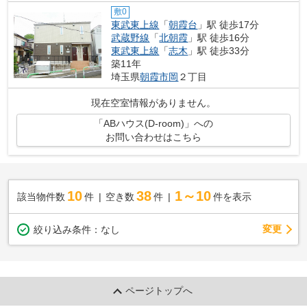
敷0
東武東上線
「
朝霞台
」駅 徒歩17分
武蔵野線
「
北朝霞
」駅 徒歩16分
東武東上線
「
志木
」駅 徒歩33分
築11年
埼玉県
朝霞市
岡
２丁目
現在空室情報がありません。
「ABハウス(D-room)」への
お問い合わせはこちら
10
38
1～10
該当物件数
件
空き数
件
件を表示
変更
絞り込み条件：
なし
ページトップへ