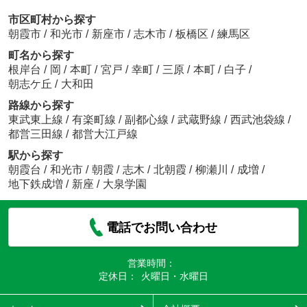
市区町村から探す
朝霞市
/
和光市
/
新座市
/
志木市
/
板橋区
/
練馬区
町名から探す
根岸台
/
岡
/
本町
/
宮戸
/
幸町
/
三原
/
本町
/
白子
/
朝志ケ丘
/
大和田
路線から探す
東武東上線
/
有楽町線
/
副都心線
/
武蔵野線
/
西武池袋線
/
都営三田線
/
都営大江戸線
駅から探す
朝霞台
/
和光市
/
朝霞
/
志木
/
北朝霞
/
柳瀬川
/
成増
/
地下鉄成増
/
新座
/
大泉学園
電話でお問い合わせ
営業時間：
定休日：
火曜日・水曜日