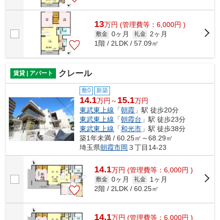
13
万
円
(管理費等：6,000円 )
0ヶ月
2ヶ月
敷金
礼金
1階 / 2LDK / 57.09㎡
クレール
賃貸 | アパート
敷0
新築
14.1
15.1
万円～
万円
東武東上線
「
朝霞
」駅 徒歩20分
東武東上線
「
朝霞台
」駅 徒歩23分
東武東上線
「
和光市
」駅 徒歩38分
築1年未満 / 60.25㎡～68.29㎡
埼玉県
朝霞市
岡
３丁目14-23
14.1
万
円
(管理費等：6,000円 )
0ヶ月
1ヶ月
敷金
礼金
2階 / 2LDK / 60.25㎡
14.1
万
円
(管理費等：6,000円 )