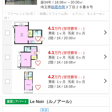
築34年 / 18.08㎡～20.00㎡
埼玉県
朝霞市
岡
３丁目２６番８号
・フリーレント1か月！ ・綺麗にリフォーム済♪ ・エアコン、モニターホン
付！
4.1
万
円
(管理費等：- )
1ヶ月
0ヶ月
敷金
礼金
2階 / 1K / 20.00㎡
4.1
万
円
(管理費等：- )
1ヶ月
0ヶ月
敷金
礼金
2階 / 1K / 18.08㎡
4.2
万
円
(管理費等：- )
1ヶ月
0ヶ月
敷金
礼金
2階 / 1K / 18.08㎡
Le Noir（ルノアール）
賃貸 | アパート
新築