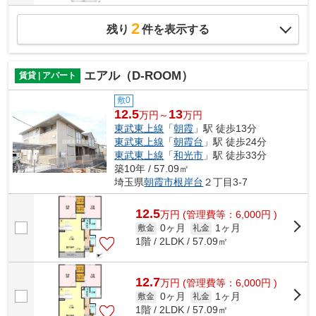
2
残り
件を表示する
エアル（D-ROOM）
賃貸 | アパート
敷0
12.5
13
万円～
万円
東武東上線
「
朝霞
」駅 徒歩13分
東武東上線
「
朝霞台
」駅 徒歩24分
東武東上線
「
和光市
」駅 徒歩33分
築10年 / 57.09㎡
埼玉県
朝霞市
根岸台
２丁目3-7
12.5
万
円
(管理費等：6,000円 )
0ヶ月
1ヶ月
敷金
礼金
1階 / 2LDK / 57.09㎡
12.7
万
円
(管理費等：6,000円 )
0ヶ月
1ヶ月
敷金
礼金
1階 / 2LDK / 57.09㎡