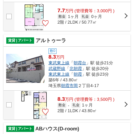
7.7
万
円
(管理費等：3,000円 )
1ヶ月
0ヶ月
敷金
礼金
2階 / 2LDK / 50.77㎡
アルトゥーラ
賃貸 | アパート
敷0
8.3
万円
東武東上線
「
朝霞台
」駅 徒歩21分
武蔵野線
「
北朝霞
」駅 徒歩20分
東武東上線
「
朝霞
」駅 徒歩23分
築6年 / 43.80㎡
埼玉県
朝霞市
岡
２丁目4-17
8.3
万
円
(管理費等：3,500円 )
1ヶ月
敷金
-
礼金
2階 / 1LDK / 43.80㎡
ABハウス(D-room)
賃貸 | アパート