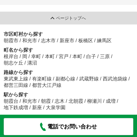
ページトップへ
市区町村から探す
朝霞市
/
和光市
/
志木市
/
新座市
/
板橋区
/
練馬区
町名から探す
根岸台
/
岡
/
幸町
/
本町
/
宮戸
/
本町
/
白子
/
三原
/
朝志ケ丘
/
溝沼
路線から探す
東武東上線
/
有楽町線
/
副都心線
/
武蔵野線
/
西武池袋線
/
都営三田線
/
都営大江戸線
駅から探す
朝霞台
/
和光市
/
朝霞
/
志木
/
北朝霞
/
柳瀬川
/
成増
/
地下鉄成増
/
新座
/
大泉学園
電話でお問い合わせ