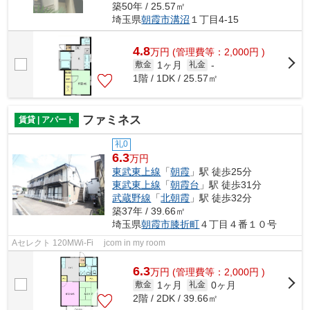
築50年 / 25.57㎡
埼玉県
朝霞市
溝沼
１丁目4-15
4.8
万
円
(管理費等：2,000円 )
1ヶ月
敷金
礼金
-
1階 / 1DK / 25.57㎡
ファミネス
賃貸 | アパート
礼0
6.3
万円
東武東上線
「
朝霞
」駅 徒歩25分
東武東上線
「
朝霞台
」駅 徒歩31分
武蔵野線
「
北朝霞
」駅 徒歩32分
築37年 / 39.66㎡
埼玉県
朝霞市
膝折町
４丁目４番１０号
Aセレクト 120MWi-Fi jcom in my room
6.3
万
円
(管理費等：2,000円 )
1ヶ月
0ヶ月
敷金
礼金
2階 / 2DK / 39.66㎡