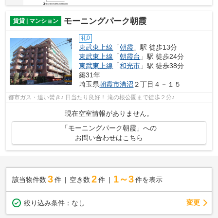
モーニングパーク朝霞
賃貸 | マンション
礼0
東武東上線
「
朝霞
」駅 徒歩13分
東武東上線
「
朝霞台
」駅 徒歩24分
東武東上線
「
和光市
」駅 徒歩38分
築31年
埼玉県
朝霞市
溝沼
２丁目４－１５
都市ガス・追い焚き♪ 日当たり良好！ 滝の根公園まで徒歩２分♪
現在空室情報がありません。
「モーニングパーク朝霞」への
お問い合わせはこちら
3
2
1～3
該当物件数
件
空き数
件
件を表示
変更
絞り込み条件：
なし