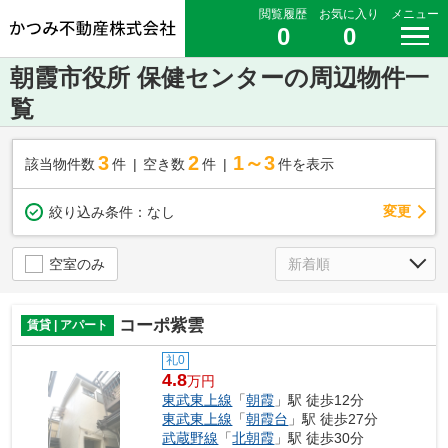
閲覧履歴
お気に入り
メニュー
0
0
朝霞市役所 保健センターの周辺物件一
覧
3
2
1～3
該当物件数
件
空き数
件
件を表示
変更
絞り込み条件：
なし
空室のみ
コーポ紫雲
賃貸 | アパート
礼0
4.8
万円
東武東上線
「
朝霞
」駅 徒歩12分
東武東上線
「
朝霞台
」駅 徒歩27分
武蔵野線
「
北朝霞
」駅 徒歩30分