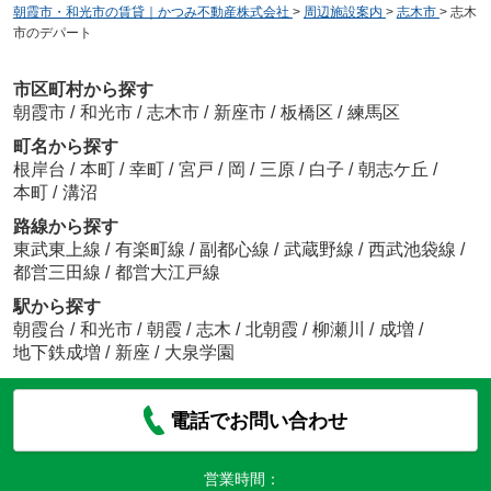
朝霞市・和光市の賃貸｜かつみ不動産株式会社
>
周辺施設案内
>
志木市
>
志木
市のデパート
市区町村から探す
朝霞市
/
和光市
/
志木市
/
新座市
/
板橋区
/
練馬区
町名から探す
根岸台
/
本町
/
幸町
/
宮戸
/
岡
/
三原
/
白子
/
朝志ケ丘
/
本町
/
溝沼
路線から探す
東武東上線
/
有楽町線
/
副都心線
/
武蔵野線
/
西武池袋線
/
都営三田線
/
都営大江戸線
駅から探す
朝霞台
/
和光市
/
朝霞
/
志木
/
北朝霞
/
柳瀬川
/
成増
/
地下鉄成増
/
新座
/
大泉学園
電話でお問い合わせ
営業時間：