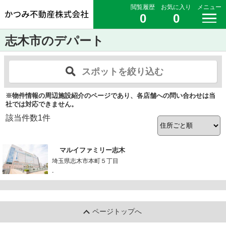
閲覧履歴
お気に入り
メニュー
0
0
志木市のデパート
スポットを絞り込む
※物件情報の周辺施設紹介のページであり、各店舗への問い合わせは当
社では対応できません。
該当件数
1
件
マルイファミリー志木
埼玉県志木市本町５丁目
-
ページトップへ