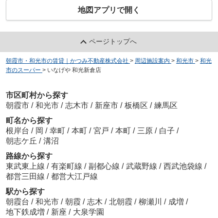
地図アプリで開く
ページトップへ
朝霞市・和光市の賃貸｜かつみ不動産株式会社
>
周辺施設案内
>
和光市
>
和光
市のスーパー
>
いなげや 和光新倉店
市区町村から探す
朝霞市
/
和光市
/
志木市
/
新座市
/
板橋区
/
練馬区
町名から探す
根岸台
/
岡
/
幸町
/
本町
/
宮戸
/
本町
/
三原
/
白子
/
朝志ケ丘
/
溝沼
路線から探す
東武東上線
/
有楽町線
/
副都心線
/
武蔵野線
/
西武池袋線
/
都営三田線
/
都営大江戸線
駅から探す
朝霞台
/
和光市
/
朝霞
/
志木
/
北朝霞
/
柳瀬川
/
成増
/
地下鉄成増
/
新座
/
大泉学園