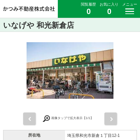
閲覧履歴
お気に入り
メニュー
0
0
いなげや 和光新倉店
前
次
画像タップで拡大表示【
1
/1】
所在地
埼玉県和光市新倉１丁目12-1