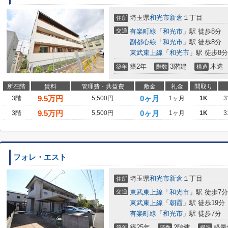
埼玉県
和光市
新倉
１丁目
住所
交通
有楽町線
「
和光市
」駅 徒歩8分
副都心線
「
和光市
」駅 徒歩8分
東武東上線
「
和光市
」駅 徒歩8分
築2年
3階建
木造
築年
階数
構造
所在階
賃料
管理費・共益費
敷金
礼金
間取り
9.5
万円
0ヶ月
3階
5,500円
1ヶ月
1K
3
9.5
万円
0ヶ月
3階
5,500円
1ヶ月
1K
3
フォレ・エスト
埼玉県
和光市
新倉
１丁目
住所
交通
東武東上線
「
和光市
」駅 徒歩7分
東武東上線
「
朝霞
」駅 徒歩19分
有楽町線
「
和光市
」駅 徒歩7分
築25年
2階建
軽量
築年
階数
構造