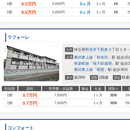
8.5
万円
0ヶ月
1階
5,000円
1ヶ月
1K
2
8.5
万円
0ヶ月
1階
5,000円
1ヶ月
1K
2
ラフォーレ
埼玉県
和光市
下新倉
３丁目１８
住所
交通
東武東上線
「
和光市
」駅 徒歩15
有楽町線
「
地下鉄成増
」駅 徒歩2
東武東上線
「
朝霞
」駅 徒歩30分
築28年
2階建
軽量
築年
階数
構造
所在階
賃料
管理費・共益費
敷金
礼金
間取り
9.7
万円
1階
7,000円
1ヶ月
3DK
59
9.7
万円
1階
7,000円
1ヶ月
3DK
59
コンフォート