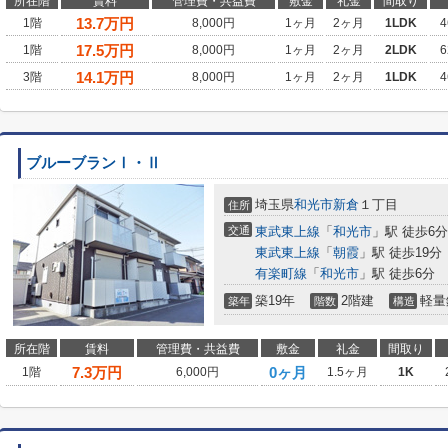
所在階
賃料
管理費・共益費
敷金
礼金
間取り
13.7
万円
1階
8,000円
1ヶ月
2ヶ月
1LDK
4
17.5
万円
1階
8,000円
1ヶ月
2ヶ月
2LDK
6
14.1
万円
3階
8,000円
1ヶ月
2ヶ月
1LDK
4
ブルーブランⅠ・Ⅱ
埼玉県
和光市
新倉
１丁目
住所
交通
東武東上線
「
和光市
」駅 徒歩6分
東武東上線
「
朝霞
」駅 徒歩19分
有楽町線
「
和光市
」駅 徒歩6分
築19年
2階建
軽量
築年
階数
構造
所在階
賃料
管理費・共益費
敷金
礼金
間取り
7.3
万円
0ヶ月
1階
6,000円
1.5ヶ月
1K