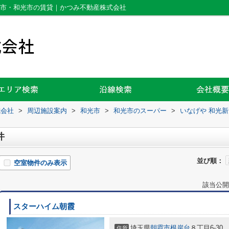
霞市・和光市の賃貸｜かつみ不動産株式会社
式会社
>
周辺施設案内
>
和光市
>
和光市のスーパー
>
いなげや 和光
件
並び順：
空室物件のみ表示
該当公開
スターハイム朝霞
埼玉県
朝霞市
根岸台
８丁目6-30
住所