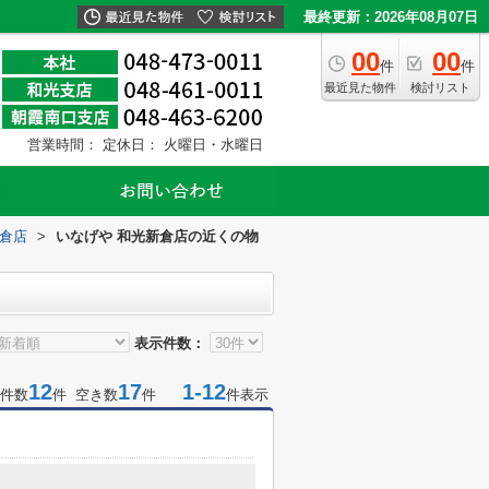
最終更新：2026年08月07日
00
00
件
件
最近見た物件
検討リスト
営業時間：
定休日： 火曜日・水曜日
新倉店
>
いなげや 和光新倉店の近くの物
表示件数：
12
17
1-12
件数
件 空き数
件
件表示