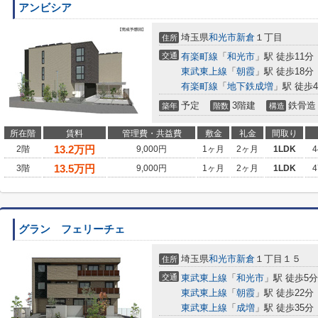
アンビシア
埼玉県
和光市
新倉
１丁目
住所
交通
有楽町線
「
和光市
」駅 徒歩11分
東武東上線
「
朝霞
」駅 徒歩18分
有楽町線
「
地下鉄成増
」駅 徒歩4
予定
3階建
鉄骨造
築年
階数
構造
所在階
賃料
管理費・共益費
敷金
礼金
間取り
13.2
万円
2階
9,000円
1ヶ月
2ヶ月
1LDK
4
13.5
万円
3階
9,000円
1ヶ月
2ヶ月
1LDK
4
グラン フェリーチェ
埼玉県
和光市
新倉
１丁目１５
住所
交通
東武東上線
「
和光市
」駅 徒歩5分
東武東上線
「
朝霞
」駅 徒歩22分
東武東上線
「
成増
」駅 徒歩35分