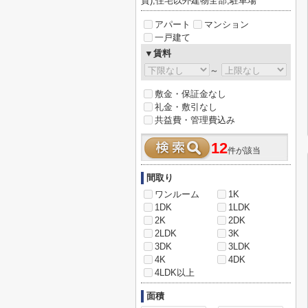
貸),住宅以外建物全部,駐車場
アパート
マンション
一戸建て
▼賃料
～
敷金・保証金なし
礼金・敷引なし
共益費・管理費込み
12
件が該当
間取り
ワンルーム
1K
1DK
1LDK
2K
2DK
2LDK
3K
3DK
3LDK
4K
4DK
4LDK以上
面積