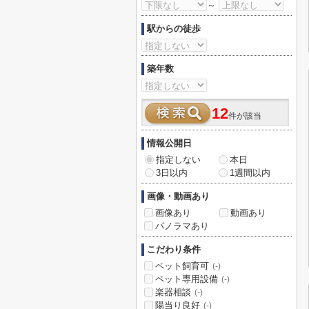
～
駅からの徒歩
築年数
12
件が該当
情報公開日
指定しない
本日
3日以内
1週間以内
画像・動画あり
画像あり
動画あり
パノラマあり
こだわり条件
ペット飼育可
(-)
ペット専用設備
(-)
楽器相談
(-)
陽当り良好
(-)