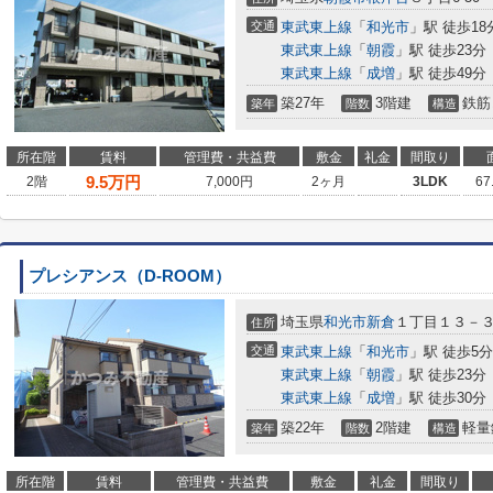
交通
東武東上線
「
和光市
」駅 徒歩18
東武東上線
「
朝霞
」駅 徒歩23分
東武東上線
「
成増
」駅 徒歩49分
築27年
3階建
鉄筋
築年
階数
構造
所在階
賃料
管理費・共益費
敷金
礼金
間取り
9.5
万円
2階
7,000円
2ヶ月
3LDK
67
プレシアンス（D-ROOM）
埼玉県
和光市
新倉
１丁目１３－
住所
交通
東武東上線
「
和光市
」駅 徒歩5分
東武東上線
「
朝霞
」駅 徒歩23分
東武東上線
「
成増
」駅 徒歩30分
築22年
2階建
軽量
築年
階数
構造
所在階
賃料
管理費・共益費
敷金
礼金
間取り