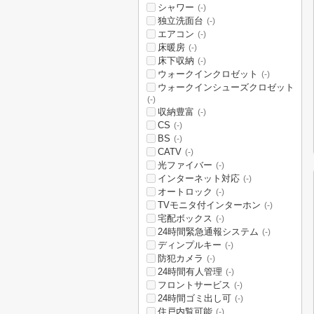
シャワー
(-)
独立洗面台
(-)
エアコン
(-)
床暖房
(-)
床下収納
(-)
ウォークインクロゼット
(-)
ウォークインシューズクロゼット
(-)
収納豊富
(-)
CS
(-)
BS
(-)
CATV
(-)
光ファイバー
(-)
インターネット対応
(-)
オートロック
(-)
TVモニタ付インターホン
(-)
宅配ボックス
(-)
24時間緊急通報システム
(-)
ディンプルキー
(-)
防犯カメラ
(-)
24時間有人管理
(-)
フロントサービス
(-)
24時間ゴミ出し可
(-)
住戸内覧可能
(-)