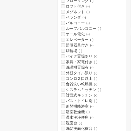
フローリング
(-)
ロフト付き
(-)
メゾネット
(-)
ベランダ
(-)
バルコニー
(-)
ルーフバルコニー
(-)
オール電化
(-)
エレベーター
(-)
照明器具付き
(-)
駐輪場
(-)
バイク置場あり
(-)
家具・家電付き
(-)
洗濯機置場有
(-)
外観タイル張り
(-)
コンロ２口以上
(-)
食器洗い乾燥機
(-)
システムキッチン
(-)
対面式キッチン
(-)
バス・トイレ別
(-)
追焚機能浴室
(-)
浴室乾燥機
(-)
温水洗浄便座
(-)
洗面台
(-)
洗髪洗面化粧台
(-)