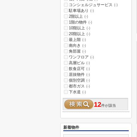
コンシェルジュサービス
(-)
駐車場あり
(-)
2階以上
(-)
1階の物件
(-)
10階以上
(-)
20階以上
(-)
最上階
(-)
南向き
(-)
角部屋
(-)
ワンフロア
(-)
高層ビル
(-)
飲食店可
(-)
居抜物件
(-)
個別空調
(-)
都市ガス
(-)
下水道
(-)
12
件が該当
新着物件