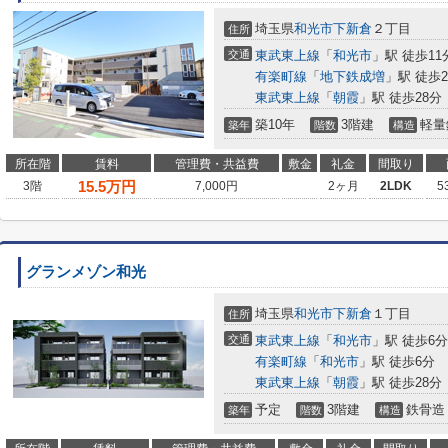
埼玉県
和光市
下新倉
２丁目
住所
交通
東武東上線
「
和光市
」駅 徒歩11
有楽町線
「
地下鉄成増
」駅 徒歩2
東武東上線
「
朝霞
」駅 徒歩28分
築10年
3階建
軽量
築年
階数
構造
所在階
賃料
管理費・共益費
敷金
礼金
間取り
15.5
万円
3階
7,000円
2ヶ月
2LDK
5
グランメゾン和光
埼玉県
和光市
下新倉
１丁目
住所
交通
東武東上線
「
和光市
」駅 徒歩6分
有楽町線
「
和光市
」駅 徒歩6分
東武東上線
「
朝霞
」駅 徒歩28分
予定
3階建
鉄骨造
築年
階数
構造