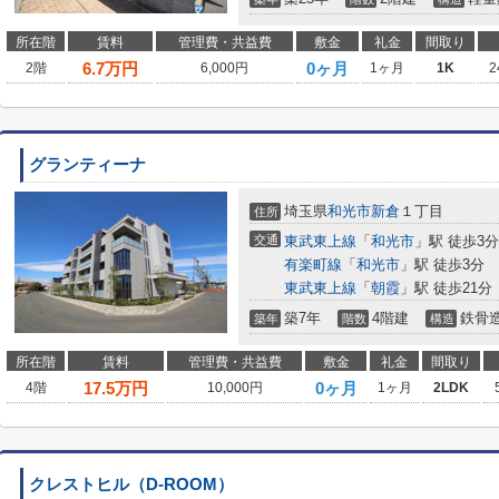
所在階
賃料
管理費・共益費
敷金
礼金
間取り
6.7
万円
0ヶ月
2階
6,000円
1ヶ月
1K
2
グランティーナ
埼玉県
和光市
新倉
１丁目
住所
交通
東武東上線
「
和光市
」駅 徒歩3分
有楽町線
「
和光市
」駅 徒歩3分
東武東上線
「
朝霞
」駅 徒歩21分
築7年
4階建
鉄骨
築年
階数
構造
所在階
賃料
管理費・共益費
敷金
礼金
間取り
17.5
万円
0ヶ月
4階
10,000円
1ヶ月
2LDK
クレストヒル（D-ROOM）