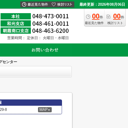
最終更新：2026年08月06日
00
00
件
件
最近見た物件
検討リスト
営業時間：
定休日： 火曜日・水曜日
グセンター
報
9-8
MAP
▼