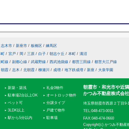
志木市
/
新座市
/
板橋区
/
練馬区
幸町
/
宮戸
/
岡
/
三原
/
白子
/
朝志ケ丘
/
本町
/
溝沼
楽町線
/
副都心線
/
武蔵野線
/
西武池袋線
/
都営三田線
/
都営大江戸線
朝霞
/
志木
/
北朝霞
/
柳瀬川
/
成増
/
地下鉄成増
/
新座
/
大泉学園
朝霞市・和光市や近
新築・築浅
礼金0物件
かつみ不動産株式会
駐車場2台以上OK
オートロック物件
ペット可
分譲タイプ
埼玉県朝霞市西原２丁目9-
3LDK以上
戸建て物件
TEL:048-473-0011
駅から5分以内
駐車場
FAX:048-474-0660
Copyright(c) かつみ不