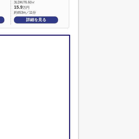
3LDK/76.60㎡
15.9
万円
約853m／11分
詳細を見る