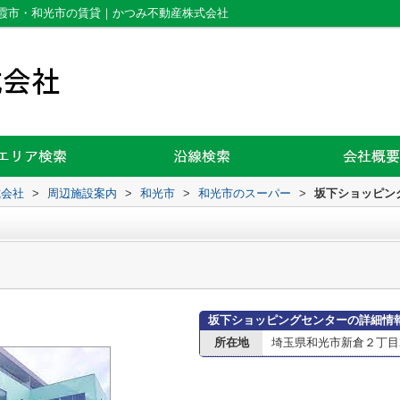
霞市・和光市の賃貸｜かつみ不動産株式会社
式会社
>
周辺施設案内
>
和光市
>
和光市のスーパー
>
坂下ショッピン
坂下ショッピングセンターの詳細情
所在地
埼玉県和光市新倉２丁目2