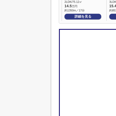
2LDK/75.12㎡
3LDK
14.5
15.
万円
約1350m／17分
約85
詳細を見る