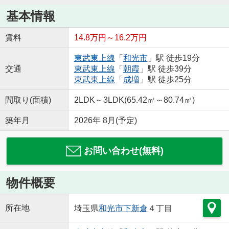
基本情報
賃料
14.8万円～16.2万円
東武東上線
「
和光市
」駅 徒歩19分
交通
東武東上線
「
朝霞
」駅 徒歩39分
東武東上線
「
成増
」駅 徒歩25分
間取り(面積)
2LDK～3LDK(65.42㎡～80.74㎡)
築年月
2026年 8月(予定)
お問い合わせ(無料)
物件概要
所在地
埼玉県
和光市
下新倉
４丁目