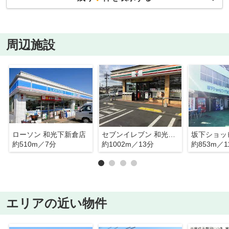
周辺施設
ローソン 和光下新倉店
セブンイレブン 和光下新倉店
約510m／7分
約1002m／13分
約853m／1
エリアの近い物件