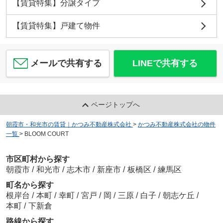
【賃貸特集】分譲タイプ
【賃貸特集】戸建て物件
メールで共有する
LINEで共有する
ページトップへ
朝霞市・和光市の賃貸｜かつみ不動産株式会社
>
かつみ不動産株式会社の物件
一覧
>
BLOOM COURT
市区町村から探す
朝霞市
/
和光市
/
志木市
/
新座市
/
板橋区
/
練馬区
町名から探す
根岸台
/
本町
/
幸町
/
宮戸
/
岡
/
三原
/
白子
/
朝志ケ丘
/
本町
/
下新倉
路線から探す