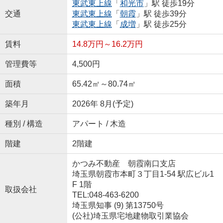
東武東上線
「
和光市
」駅 徒歩19分
交通
東武東上線
「
朝霞
」駅 徒歩39分
東武東上線
「
成増
」駅 徒歩25分
賃料
14.8万円～16.2万円
管理費等
4,500円
面積
65.42㎡～80.74㎡
築年月
2026年 8月(予定)
種別 / 構造
アパート / 木造
階建
2階建
かつみ不動産 朝霞南口支店
埼玉県朝霞市本町３丁目1-54 駅広ビル1
F 1階
取扱会社
TEL:048-463-6200
埼玉県知事 (9) 第13750号
(公社)埼玉県宅地建物取引業協会