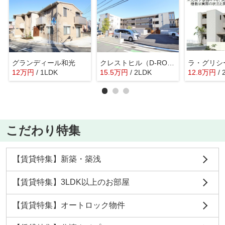
グランディール和光
クレストヒル（D-ROOM）
12
万
円
/ 1LDK
15.5
万
円
/ 2LDK
12.8
万
円
/
こだわり特集
【賃貸特集】新築・築浅
【賃貸特集】3LDK以上のお部屋
【賃貸特集】オートロック物件