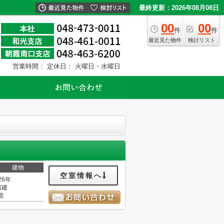
最終更新：2026年08月08日
00
00
件
件
最近見た物件
検討リスト
営業時間：
定休日： 火曜日・水曜日
建物
空室情報へ
26年
階建
造