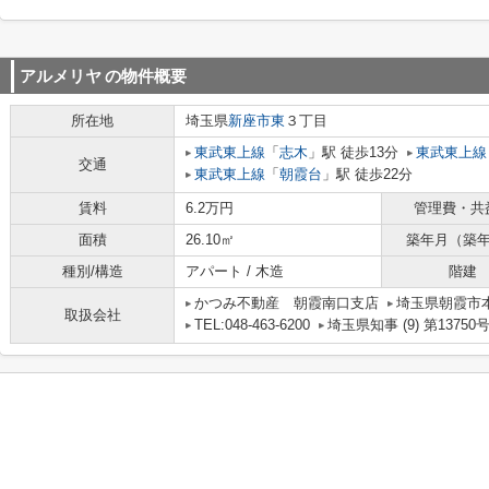
アルメリヤ
の物件概要
所在地
埼玉県
新座市
東
３丁目
東武東上線
「
志木
」駅 徒歩13分
東武東上線
交通
東武東上線
「
朝霞台
」駅 徒歩22分
賃料
6.2万円
管理費・共
面積
26.10㎡
築年月（築
種別/構造
アパート / 木造
階建
かつみ不動産 朝霞南口支店
埼玉県朝霞市本町
取扱会社
TEL:048-463-6200
埼玉県知事 (9) 第13750