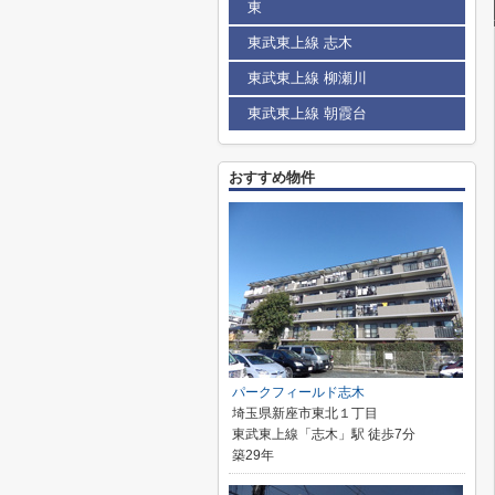
東
東武東上線 志木
東武東上線 柳瀬川
東武東上線 朝霞台
おすすめ物件
パークフィールド志木
埼玉県新座市東北１丁目
東武東上線「志木」駅 徒歩7分
築29年