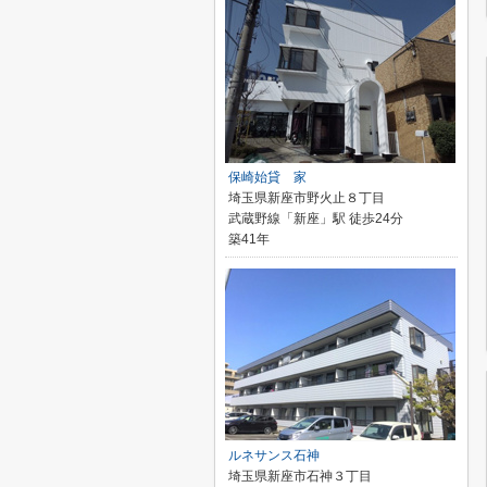
保崎始貸 家
埼玉県新座市野火止８丁目
武蔵野線「新座」駅 徒歩24分
築41年
ルネサンス石神
埼玉県新座市石神３丁目