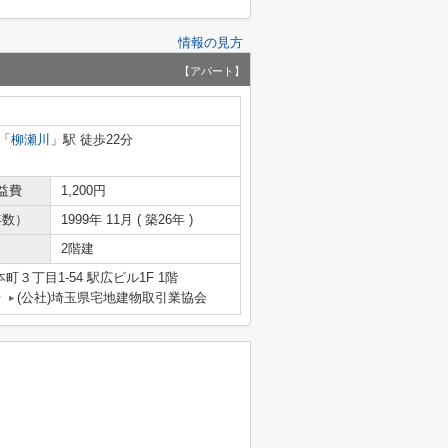
情報の見方
【アパート】
「
柳瀬川
」駅 徒歩22分
益費
1,200円
年数）
1999年 11月 ( 築26年 )
2階建
３丁目1-54 駅広ビル1F 1階
号
(公社)埼玉県宅地建物取引業協会