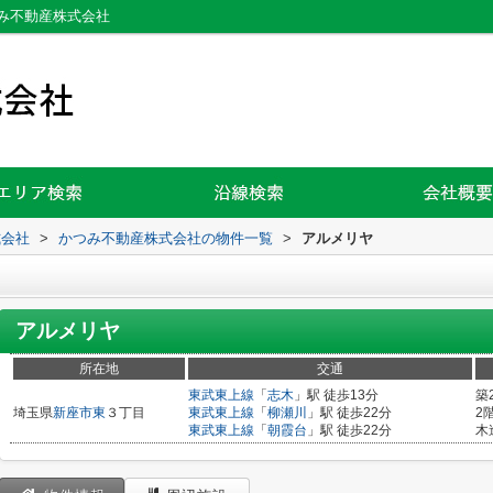
み不動産株式会社
式会社
>
かつみ不動産株式会社の物件一覧
>
アルメリヤ
アルメリヤ
所在地
交通
東武東上線
「
志木
」駅 徒歩13分
築
埼玉県
新座市
東
３丁目
東武東上線
「
柳瀬川
」駅 徒歩22分
2
東武東上線
「
朝霞台
」駅 徒歩22分
木