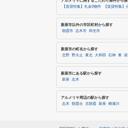
アルメリヤに関するこだわり条件から探
【賃貸特集】礼金0物件
【賃貸特集】
新座市以外の市区町村から探す
朝霞市
志木市
和光市
新座市の町名から探す
北野
野火止
東北
大和田
石神
東
栄
新座市にある駅から探す
新座
志木
アルメリヤ周辺の駅から探す
志木
朝霞台
北朝霞
新座
柳瀬川