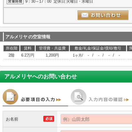
9：30～17：00 定休日:火曜日・水曜日
アルメリヤ
の空室情報
所在階
賃料
管理費・共益費
敷金/礼金/保証金/償却/敷引
2階
6.2万円
1,200円
/
/
/
/
1ヶ月
-
-
-
-
アルメリヤ
へのお問い合わせ
お名前
必須