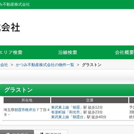
み不動産株式会社
式会社
>
かつみ不動産株式会社の物件一覧
>
グラストン
グラストン
所在地
交通
東武東上線
「
朝霞
」駅 徒歩12分
予
埼玉県
朝霞市
根岸台
７丁目４
有楽町線
「
和光市
」駅 徒歩23分
3
８－
東武東上線
「
朝霞台
」駅 徒歩40分
鉄