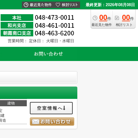
最終更新：2026年08月08日
00
00
件
件
最近見た物件
検討リスト
営業時間：
定休日： 火曜日・水曜日
建物
空室情報へ
定
階建
骨造