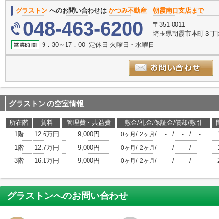
グラストン
へのお問い合わせは
かつみ不動産 朝霞南口支店まで
048-463-6200
〒351-0011
埼玉県朝霞市本町３丁目1
9：30～17：00 定休日:火曜日・水曜日
グラストン
の空室情報
所在階
賃料
管理費・共益費
敷金/礼金/保証金/償却/敷引
1階
12.6万円
9,000円
/
/
/
/
0ヶ月
2ヶ月
-
-
-
1階
12.7万円
9,000円
/
/
/
/
0ヶ月
2ヶ月
-
-
-
3階
16.1万円
9,000円
/
/
/
/
0ヶ月
2ヶ月
-
-
-
グラストン
へのお問い合わせ