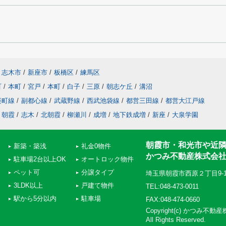
志木市
/
新座市
/
板橋区
/
練馬区
町
/
本町
/
宮戸
/
本町
/
白子
/
三原
/
朝志ケ丘
/
溝沼
楽町線
/
副都心線
/
武蔵野線
/
西武池袋線
/
都営三田線
/
都営大江戸線
朝霞
/
志木
/
北朝霞
/
柳瀬川
/
成増
/
地下鉄成増
/
新座
/
大泉学園
朝霞市・和光市や近
新築・築浅
礼金0物件
かつみ不動産株式会
駐車場2台以上OK
オートロック物件
ペット可
分譲タイプ
埼玉県朝霞市西原２丁目9-
3LDK以上
戸建て物件
TEL:048-473-0011
駅から5分以内
駐車場
FAX:048-474-0660
Copyright(c) かつみ不
All Rights Reserved.