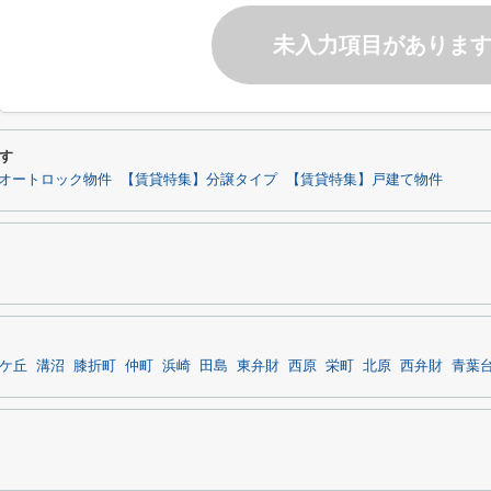
未入力項目がありま
す
オートロック物件
【賃貸特集】分譲タイプ
【賃貸特集】戸建て物件
ケ丘
溝沼
膝折町
仲町
浜崎
田島
東弁財
西原
栄町
北原
西弁財
青葉