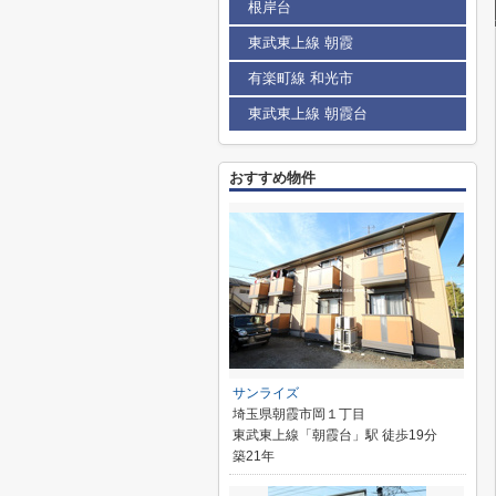
根岸台
東武東上線 朝霞
有楽町線 和光市
東武東上線 朝霞台
おすすめ物件
サンライズ
埼玉県朝霞市岡１丁目
東武東上線「朝霞台」駅 徒歩19分
築21年