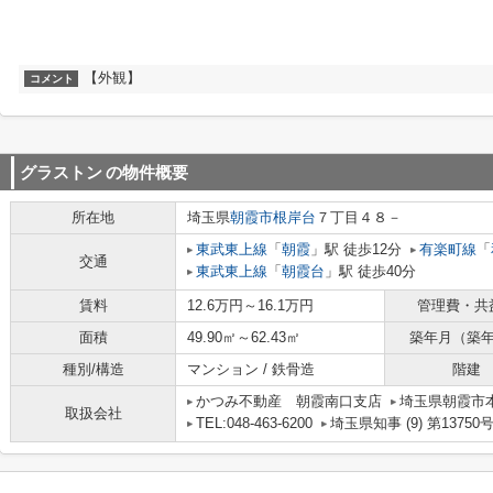
【外観】
コメント
グラストン
の物件概要
所在地
埼玉県
朝霞市
根岸台
７丁目４８－
東武東上線
「
朝霞
」駅 徒歩12分
有楽町線
「
交通
東武東上線
「
朝霞台
」駅 徒歩40分
賃料
12.6万円～16.1万円
管理費・共
面積
49.90㎡～62.43㎡
築年月（築
種別/構造
マンション / 鉄骨造
階建
かつみ不動産 朝霞南口支店
埼玉県朝霞市本町
取扱会社
TEL:048-463-6200
埼玉県知事 (9) 第13750