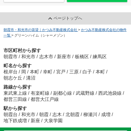
ページトップへ
朝霞市・和光市の賃貸｜かつみ不動産株式会社
>
かつみ不動産株式会社の物件
一覧
>
グリーンハイム（シャーメゾン）
市区町村から探す
朝霞市
/
和光市
/
志木市
/
新座市
/
板橋区
/
練馬区
町名から探す
根岸台
/
岡
/
本町
/
幸町
/
宮戸
/
三原
/
白子
/
本町
/
朝志ケ丘
/
溝沼
路線から探す
東武東上線
/
有楽町線
/
副都心線
/
武蔵野線
/
西武池袋線
/
都営三田線
/
都営大江戸線
駅から探す
朝霞台
/
和光市
/
朝霞
/
志木
/
北朝霞
/
柳瀬川
/
成増
/
地下鉄成増
/
新座
/
大泉学園