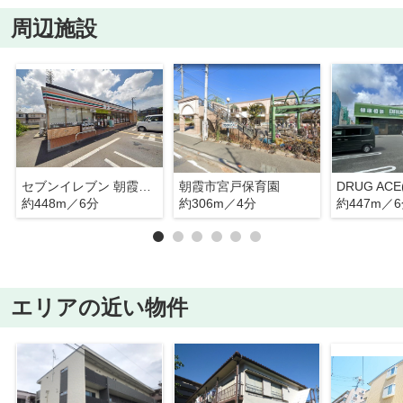
周辺施設
セブンイレブン 朝霞宮戸4丁目店
朝霞市宮戸保育園
約448m／6分
約306m／4分
約447m／
エリアの近い物件