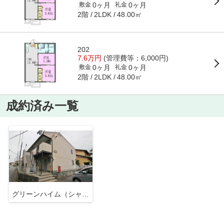
0ヶ月
0ヶ月
敷金
礼金
2階
48.00㎡
2LDK
202
7.6万円
(管理費等：6,000円)
0ヶ月
0ヶ月
敷金
礼金
2階
48.00㎡
2LDK
成約済み一覧
グリーンハイム（シャーメゾン）