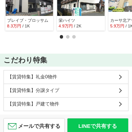
ブレイブ・ブロッサム
栄ハイツ
カーサ北ア
8.3
万
円
/ 1K
4.9
万
円
/ 2K
5.9
万
円
/ 1
こだわり特集
【賃貸特集】礼金0物件
【賃貸特集】分譲タイプ
【賃貸特集】戸建て物件
メールで共有する
LINEで共有する