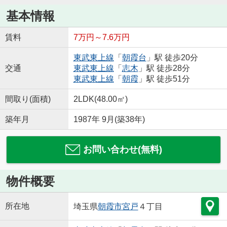
基本情報
賃料
7万円～7.6万円
東武東上線
「
朝霞台
」駅 徒歩20分
交通
東武東上線
「
志木
」駅 徒歩28分
東武東上線
「
朝霞
」駅 徒歩51分
間取り(面積)
2LDK(48.00㎡)
築年月
1987年 9月(築38年)
お問い合わせ(無料)
物件概要
所在地
埼玉県
朝霞市
宮戸
４丁目