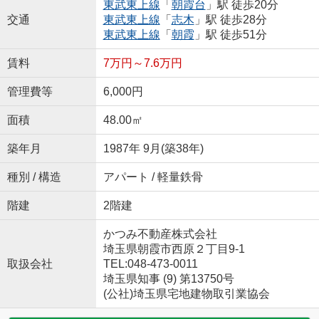
東武東上線
「
朝霞台
」駅 徒歩20分
交通
東武東上線
「
志木
」駅 徒歩28分
東武東上線
「
朝霞
」駅 徒歩51分
賃料
7万円～7.6万円
管理費等
6,000円
面積
48.00㎡
築年月
1987年 9月(築38年)
種別 / 構造
アパート / 軽量鉄骨
階建
2階建
かつみ不動産株式会社
埼玉県朝霞市西原２丁目9-1
取扱会社
TEL:048-473-0011
埼玉県知事 (9) 第13750号
(公社)埼玉県宅地建物取引業協会