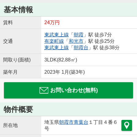
基本情報
賃料
24万円
東武東上線
「
朝霞
」駅 徒歩7分
交通
有楽町線
「
和光市
」駅 徒歩25分
東武東上線
「
朝霞台
」駅 徒歩38分
間取り(面積)
3LDK(82.88㎡)
築年月
2023年 1月(築3年)
お問い合わせ(無料)
物件概要
埼玉県
朝霞市
青葉台
１丁目４番６
所在地
号