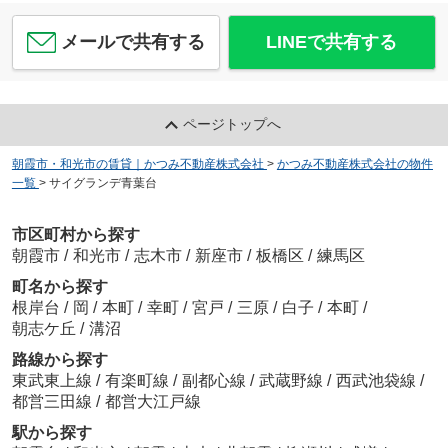
メールで共有する
LINEで共有する
ページトップへ
朝霞市・和光市の賃貸｜かつみ不動産株式会社
>
かつみ不動産株式会社の物件
一覧
>
サイグランデ青葉台
市区町村から探す
朝霞市
/
和光市
/
志木市
/
新座市
/
板橋区
/
練馬区
町名から探す
根岸台
/
岡
/
本町
/
幸町
/
宮戸
/
三原
/
白子
/
本町
/
朝志ケ丘
/
溝沼
路線から探す
東武東上線
/
有楽町線
/
副都心線
/
武蔵野線
/
西武池袋線
/
都営三田線
/
都営大江戸線
駅から探す