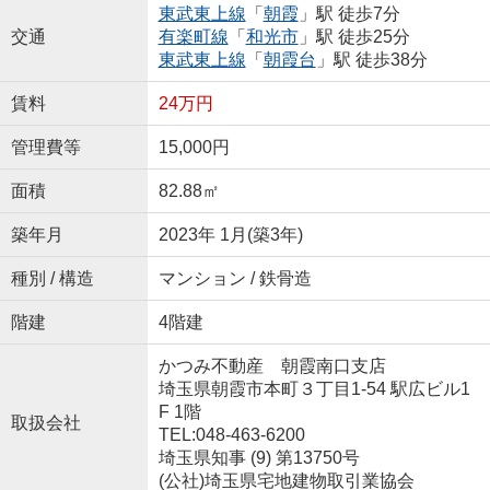
東武東上線
「
朝霞
」駅 徒歩7分
交通
有楽町線
「
和光市
」駅 徒歩25分
東武東上線
「
朝霞台
」駅 徒歩38分
賃料
24万円
管理費等
15,000円
面積
82.88㎡
築年月
2023年 1月(築3年)
種別 / 構造
マンション / 鉄骨造
階建
4階建
かつみ不動産 朝霞南口支店
埼玉県朝霞市本町３丁目1-54 駅広ビル1
F 1階
取扱会社
TEL:048-463-6200
埼玉県知事 (9) 第13750号
(公社)埼玉県宅地建物取引業協会