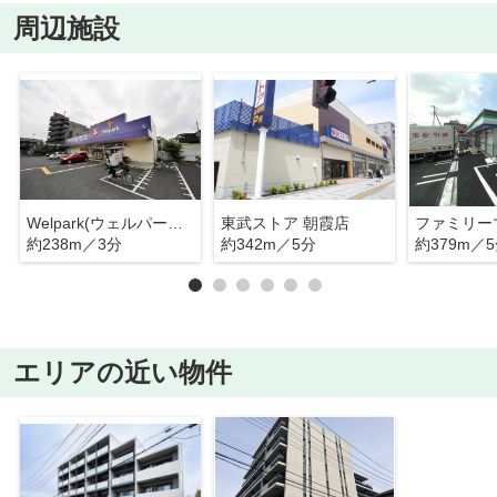
周辺施設
Welpark(ウェルパーク) 朝霞本町店
東武ストア 朝霞店
約238m／3分
約342m／5分
約379m／
エリアの近い物件