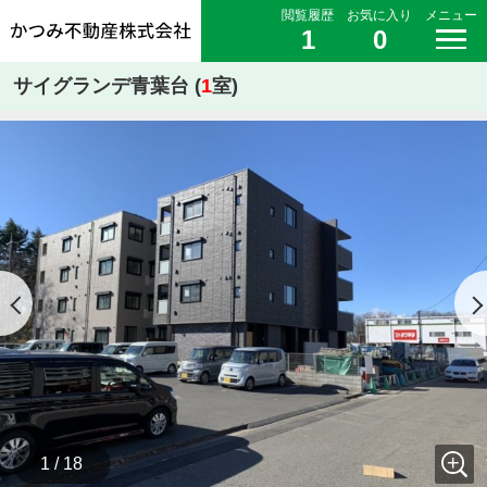
閲覧履歴
お気に入り
メニュー
1
0
サイグランデ青葉台 (
1
室)
1 / 18