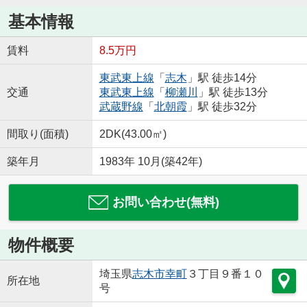
基本情報
賃料
8.5万円
東武東上線
「
志木
」駅 徒歩14分
交通
東武東上線
「
柳瀬川
」駅 徒歩13分
武蔵野線
「
北朝霞
」駅 徒歩32分
間取り(面積)
2DK(43.00㎡)
築年月
1983年 10月(築42年)
お問い合わせ(無料)
物件概要
埼玉県
志木市
幸町
３丁目９番１０
所在地
号