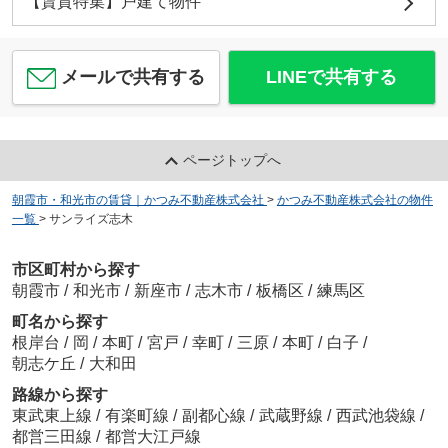
【賃貸特集】戸建て物件
メールで共有する
LINEで共有する
ページトップへ
朝霞市・和光市の賃貸｜かつみ不動産株式会社
>
かつみ不動産株式会社の物件
一覧
>
サンライズ志木
市区町村から探す
朝霞市
/
和光市
/
新座市
/
志木市
/
板橋区
/
練馬区
町名から探す
根岸台
/
岡
/
本町
/
宮戸
/
幸町
/
三原
/
本町
/
白子
/
朝志ケ丘
/
大和田
路線から探す
東武東上線
/
有楽町線
/
副都心線
/
武蔵野線
/
西武池袋線
/
都営三田線
/
都営大江戸線