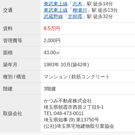
東武東上線
「
志木
」駅 徒歩14分
交通
東武東上線
「
柳瀬川
」駅 徒歩13分
武蔵野線
「
北朝霞
」駅 徒歩32分
賃料
8.5万円
管理費等
2,000円
面積
43.00㎡
築年月
1983年 10月(築42年)
種別 / 構造
マンション / 鉄筋コンクリート
階建
3階建
かつみ不動産株式会社
埼玉県朝霞市西原２丁目9-1
取扱会社
TEL:048-473-0011
埼玉県知事 (9) 第13750号
(公社)埼玉県宅地建物取引業協会