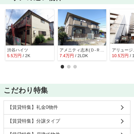
渋谷ハイツ
アメニティ志木(Ｄ-ＲＯＯＭ)
5.5
万
円
/ 2K
7.4
万
円
/ 2LDK
10.5
万
円
/ 
こだわり特集
【賃貸特集】礼金0物件
【賃貸特集】分譲タイプ