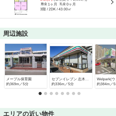
1ヶ月
0ヶ月
敷金
礼金
3階
43.00㎡
2DK
周辺施設
メープル保育園
セブンイレブン 志木幸町3丁目店
約369m／5分
約336m／5分
約384m／
エリアの近い物件