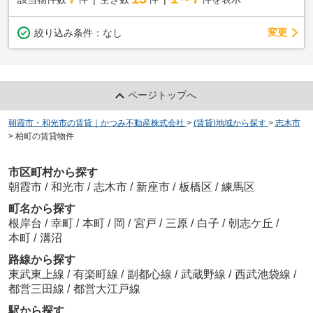
変更
絞り込み条件：
なし
ページトップへ
朝霞市・和光市の賃貸｜かつみ不動産株式会社
>
(賃貸)地域から探す
>
志木市
>
柏町の賃貸物件
市区町村から探す
朝霞市
/
和光市
/
志木市
/
新座市
/
板橋区
/
練馬区
町名から探す
根岸台
/
幸町
/
本町
/
岡
/
宮戸
/
三原
/
白子
/
朝志ケ丘
/
本町
/
溝沼
路線から探す
東武東上線
/
有楽町線
/
副都心線
/
武蔵野線
/
西武池袋線
/
都営三田線
/
都営大江戸線
駅から探す