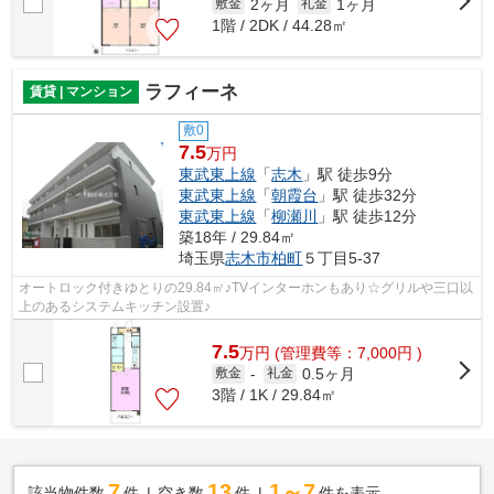
2ヶ月
1ヶ月
敷金
礼金
1階 / 2DK / 44.28㎡
ラフィーネ
賃貸 | マンション
敷0
7.5
万円
東武東上線
「
志木
」駅 徒歩9分
東武東上線
「
朝霞台
」駅 徒歩32分
東武東上線
「
柳瀬川
」駅 徒歩12分
築18年 / 29.84㎡
埼玉県
志木市
柏町
５丁目5-37
オートロック付きゆとりの29.84㎡♪TVインターホンもあり☆グリルや三口以
上のあるシステムキッチン設置♪
7.5
万
円
(管理費等：7,000円 )
0.5ヶ月
敷金
-
礼金
3階 / 1K / 29.84㎡
7
13
1～7
該当物件数
件
空き数
件
件を表示