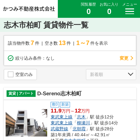
閲覧履歴
お気に入り
メニュー
0
0
志木市柏町 賃貸物件一覧
7
13
1～7
該当物件数
件
空き数
件
件を表示
変更
絞り込み条件：
なし
空室のみ
D-Sereno志木柏町
賃貸 | アパート
敷0
新築
11.9
12
万円～
万円
東武東上線
「
志木
」駅 徒歩12分
東武東上線
「
柳瀬川
」駅 徒歩14分
武蔵野線
「
北朝霞
」駅 徒歩28分
築1年未満 / 40.44㎡～42.91㎡