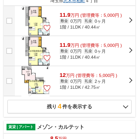
埼玉県
志木市
柏町
４丁目
11.9
万
円
(管理費等：5,000円 )
0万円
0ヶ月
敷金
礼金
1階 / 1LDK / 40.44㎡
11.9
万
円
(管理費等：5,000円 )
0万円
0ヶ月
敷金
礼金
1階 / 1LDK / 40.44㎡
12
万
円
(管理費等：5,000円 )
0万円
2ヶ月
敷金
礼金
1階 / 1LDK / 42.75㎡
4
残り
件を表示する
メゾン・カルテット
賃貸 | アパート
8.5
万円