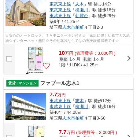
東武東上線
「
志木
」駅 徒歩14分
東武東上線
「
柳瀬川
」駅 徒歩18分
東武東上線
「
朝霞台
」駅 徒歩29分
築9年 / 41.25㎡
埼玉県
志木市
柏町
４丁目2-3
☆安心のオートロック、ＴＶモニターホン付き☆ 家計に優しい都市ガス給
湯☆インターネット無料☆その他築浅ならではの充実設備満載です☆
10
万
円
(管理費等：3,000円 )
1ヶ月
1ヶ月
敷金
礼金
1階 / 1LDK / 41.25㎡
ファブール志木1
賃貸 | マンション
7.7
万円
東武東上線
「
志木
」駅 徒歩12分
東武東上線
「
柳瀬川
」駅 徒歩16分
築40年 / 44.28㎡
埼玉県
志木市
柏町
４丁目3-60
7.7
万
円
(管理費等：2,000円 )