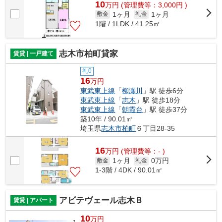
10
万
円
(管理費等：3,000円 )
1ヶ月
1ヶ月
敷金
礼金
1階 / 1LDK / 41.25㎡
志木市柏町貸家
賃貸 | 一戸建て
礼0
16
万円
東武東上線
「
柳瀬川
」駅 徒歩6分
東武東上線
「
志木
」駅 徒歩18分
東武東上線
「
朝霞台
」駅 徒歩37分
築10年 / 90.01㎡
埼玉県
志木市
柏町
６丁目28-35
16
万
円
(管理費等：- )
1ヶ月
0万円
敷金
礼金
1-3階 / 4DK / 90.01㎡
アビテヴェール志木Ｂ
賃貸 | アパート
10
万円