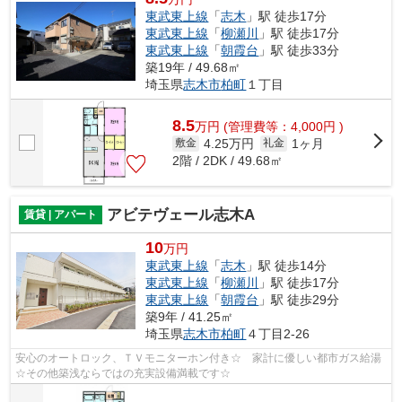
東武東上線
「
志木
」駅 徒歩17分
東武東上線
「
柳瀬川
」駅 徒歩17分
東武東上線
「
朝霞台
」駅 徒歩33分
築19年 / 49.68㎡
埼玉県
志木市
柏町
１丁目
8.5
万
円
(管理費等：4,000円 )
4.25万円
1ヶ月
敷金
礼金
2階 / 2DK / 49.68㎡
アビテヴェール志木A
賃貸 | アパート
10
万円
東武東上線
「
志木
」駅 徒歩14分
東武東上線
「
柳瀬川
」駅 徒歩17分
東武東上線
「
朝霞台
」駅 徒歩29分
築9年 / 41.25㎡
埼玉県
志木市
柏町
４丁目2-26
安心のオートロック、ＴＶモニターホン付き☆ 家計に優しい都市ガス給湯
☆その他築浅ならではの充実設備満載です☆