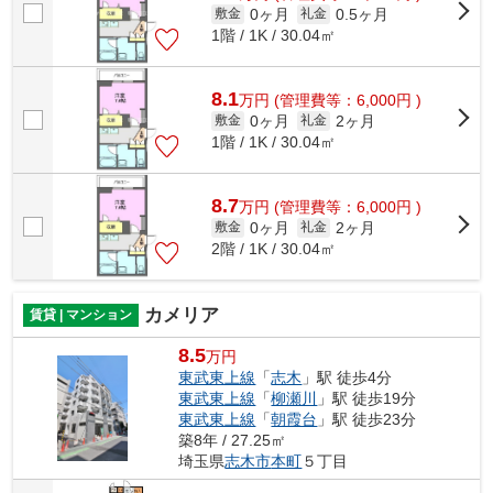
0ヶ月
0.5ヶ月
敷金
礼金
1階 / 1K / 30.04㎡
8.1
万
円
(管理費等：6,000円 )
0ヶ月
2ヶ月
敷金
礼金
1階 / 1K / 30.04㎡
8.7
万
円
(管理費等：6,000円 )
0ヶ月
2ヶ月
敷金
礼金
2階 / 1K / 30.04㎡
カメリア
賃貸 | マンション
8.5
万円
東武東上線
「
志木
」駅 徒歩4分
東武東上線
「
柳瀬川
」駅 徒歩19分
東武東上線
「
朝霞台
」駅 徒歩23分
築8年 / 27.25㎡
埼玉県
志木市
本町
５丁目