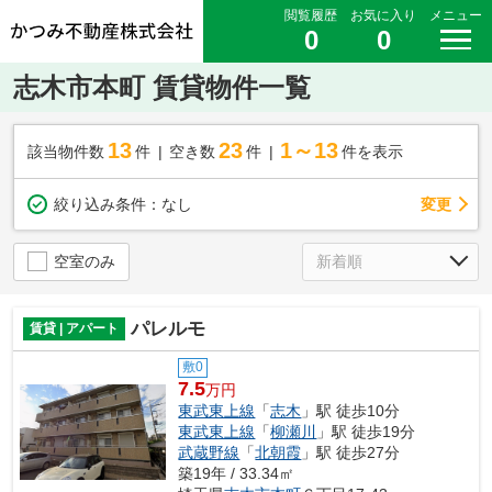
閲覧履歴
お気に入り
メニュー
0
0
志木市本町 賃貸物件一覧
13
23
1～13
該当物件数
件
空き数
件
件を表示
変更
絞り込み条件：
なし
空室のみ
パレルモ
賃貸 | アパート
敷0
7.5
万円
東武東上線
「
志木
」駅 徒歩10分
東武東上線
「
柳瀬川
」駅 徒歩19分
武蔵野線
「
北朝霞
」駅 徒歩27分
築19年 / 33.34㎡