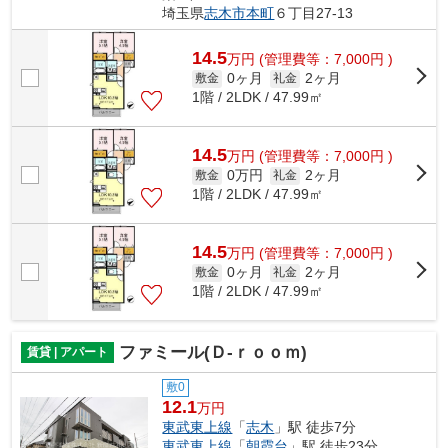
埼玉県
志木市
本町
６丁目27-13
14.5
万
円
(管理費等：7,000円 )
0ヶ月
2ヶ月
敷金
礼金
1階 / 2LDK / 47.99㎡
14.5
万
円
(管理費等：7,000円 )
0万円
2ヶ月
敷金
礼金
1階 / 2LDK / 47.99㎡
14.5
万
円
(管理費等：7,000円 )
0ヶ月
2ヶ月
敷金
礼金
1階 / 2LDK / 47.99㎡
ファミール(Ｄ-ｒｏｏｍ)
賃貸 | アパート
敷0
12.1
万円
東武東上線
「
志木
」駅 徒歩7分
東武東上線
「
朝霞台
」駅 徒歩23分