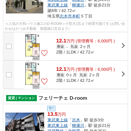
東武東上線
「
柳瀬川
」駅 徒歩21分
築8年 / 42.72㎡
埼玉県
志木市
本町
５丁目
☆人気の大和ハウス施工のD-ROOM☆小型犬1匹まで飼育可能です♪お問い合
わせはかつみ不動産 朝霞南口支店まで♪
12.1
万
円
(管理費等：6,000円 )
2ヶ月
敷金
-
礼金
2階 / 1LDK / 42.72㎡
12.1
万
円
(管理費等：6,000円 )
0ヶ月
2ヶ月
敷金
礼金
2階 / 1LDK / 42.72㎡
フェリーチェ D-room
賃貸 | マンション
敷0
13.5
万円
東武東上線
「
志木
」駅 徒歩3分
東武東上線
「
柳瀬川
」駅 徒歩21分