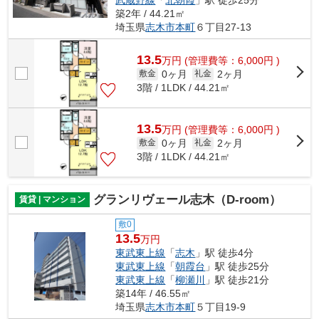
武蔵野線
「
北朝霞
」駅 徒歩25分
築2年 / 44.21㎡
埼玉県
志木市
本町
６丁目27-13
13.5
万
円
(管理費等：6,000円 )
0ヶ月
2ヶ月
敷金
礼金
3階 / 1LDK / 44.21㎡
13.5
万
円
(管理費等：6,000円 )
0ヶ月
2ヶ月
敷金
礼金
3階 / 1LDK / 44.21㎡
グランリヴェール志木（D-room）
賃貸 | マンション
敷0
13.5
万円
東武東上線
「
志木
」駅 徒歩4分
東武東上線
「
朝霞台
」駅 徒歩25分
東武東上線
「
柳瀬川
」駅 徒歩21分
築14年 / 46.55㎡
埼玉県
志木市
本町
５丁目19-9