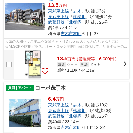
13.5
万円
東武東上線
「
志木
」駅 徒歩3分
東武東上線
「
柳瀬川
」駅 徒歩21分
武蔵野線
「
北朝霞
」駅 徒歩25分
築2年 / 44.21㎡
埼玉県
志木市
本町
６丁目27
人気の大和ハウス施工☆築浅ペット可D-room♪大切なわんちゃんと共に
☆ALSOKや防犯ガラス、オートロック等防犯面に特化しております☆その
他、築浅ならではの設備充実☆お問い合わせはかつ...
13.5
万
円
(管理費等：6,000円 )
0ヶ月
2ヶ月
敷金
礼金
3階 / 1LDK / 44.21㎡
コーポ茂手木
賃貸 | アパート
6.4
万円
東武東上線
「
志木
」駅 徒歩10分
東武東上線
「
柳瀬川
」駅 徒歩20分
武蔵野線
「
北朝霞
」駅 徒歩26分
築40年 / 23.14㎡
埼玉県
志木市
本町
６丁目12-22