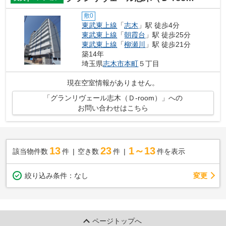
敷0
東武東上線
「
志木
」駅 徒歩4分
東武東上線
「
朝霞台
」駅 徒歩25分
東武東上線
「
柳瀬川
」駅 徒歩21分
築14年
埼玉県
志木市
本町
５丁目
現在空室情報がありません。
「グランリヴェール志木（Ｄ-room）」への
お問い合わせはこちら
13
23
1～13
該当物件数
件
空き数
件
件を表示
変更
絞り込み条件：
なし
ページトップへ