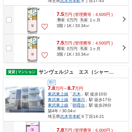
埼玉県
志木市
本町
６丁目17-43
7.5
万
円
(管理費等：4,500円 )
0万円
1ヶ月
敷金
礼金
3階 / 1K / 33.34㎡
7.5
万
円
(管理費等：4,500円 )
0万円
1ヶ月
敷金
礼金
3階 / 1K / 33.34㎡
サンヴェルジュ エス（シャーメゾン）
賃貸 | マンション
敷0
7.8
8.7
万円～
万円
東武東上線
「
志木
」駅 徒歩10分
東武東上線
「
柳瀬川
」駅 徒歩17分
東武東上線
「
朝霞台
」駅 徒歩28分
築4年 / 30.04㎡
埼玉県
志木市
本町
６丁目14-21
7.8
万
円
(管理費等：6,000円 )