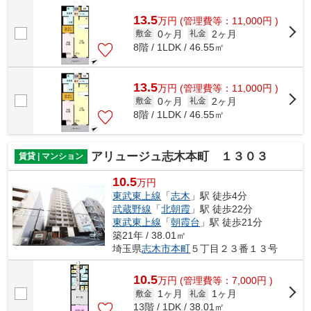
13.5
万
円
(管理費等：11,000円 )
0ヶ月
2ヶ月
敷金
礼金
8階 / 1LDK / 46.55㎡
13.5
万
円
(管理費等：11,000円 )
0ヶ月
2ヶ月
敷金
礼金
8階 / 1LDK / 46.55㎡
アリュージュ志木本町 １３０３
賃貸 | マンション
10.5
万円
東武東上線
「
志木
」駅 徒歩4分
武蔵野線
「
北朝霞
」駅 徒歩22分
東武東上線
「
朝霞台
」駅 徒歩21分
築21年 / 38.01㎡
埼玉県
志木市
本町
５丁目２３番１３号
10.5
万
円
(管理費等：7,000円 )
1ヶ月
1ヶ月
敷金
礼金
13階 / 1DK / 38.01㎡