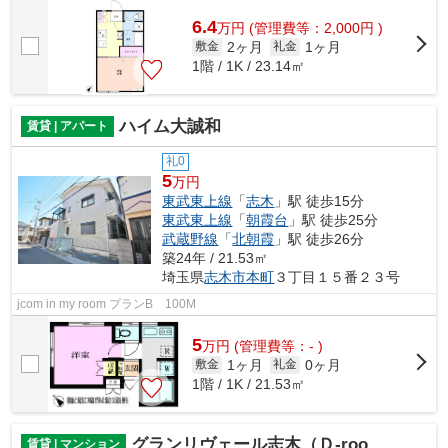
6.4
万
円
(管理費等：2,000円 )
2ヶ月
1ヶ月
敷金
礼金
1階 / 1K / 23.14㎡
ハイム大誠和
賃貸 | アパート
礼0
5
万円
東武東上線
「
志木
」駅 徒歩15分
東武東上線
「
朝霞台
」駅 徒歩25分
武蔵野線
「
北朝霞
」駅 徒歩26分
築24年 / 21.53㎡
埼玉県
志木市
本町
３丁目１５番２３号
jcom in my room プランB 100M
5
万
円
(管理費等：- )
1ヶ月
0ヶ月
敷金
礼金
1階 / 1K / 21.53㎡
グランリヴェール志木（Ｄ-room）
賃貸 | マンション