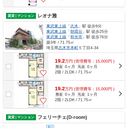
レオナ雅
賃貸 | マンション
東武東上線
「
志木
」駅 徒歩9分
東武東上線
「
朝霞台
」駅 徒歩25分
東武東上線
「
和光市
」駅 徒歩76分
築3年 / 71.75㎡
埼玉県
志木市
本町
５丁目4-34
19.2
万
円
(管理費等：15,000円 )
0ヶ月
0ヶ月
敷金
礼金
2階 / 2LDK / 71.75㎡
19.2
万
円
(管理費等：15,000円 )
0ヶ月
1ヶ月
敷金
礼金
2階 / 2LDK / 71.75㎡
フェリーチェ(D-room)
賃貸 | マンション
敷0