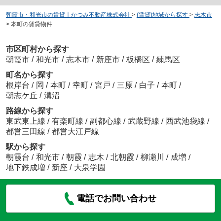
朝霞市・和光市の賃貸｜かつみ不動産株式会社
>
(賃貸)地域から探す
>
志木市
>
本町の賃貸物件
市区町村から探す
朝霞市
/
和光市
/
志木市
/
新座市
/
板橋区
/
練馬区
町名から探す
根岸台
/
岡
/
本町
/
幸町
/
宮戸
/
三原
/
白子
/
本町
/
朝志ケ丘
/
溝沼
路線から探す
東武東上線
/
有楽町線
/
副都心線
/
武蔵野線
/
西武池袋線
/
都営三田線
/
都営大江戸線
駅から探す
朝霞台
/
和光市
/
朝霞
/
志木
/
北朝霞
/
柳瀬川
/
成増
/
地下鉄成増
/
新座
/
大泉学園
電話でお問い合わせ