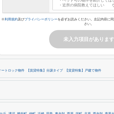
※
利用規約
及び
プライバシーポリシー
を必ずお読みください。左記内容に同
さい。
未入力項目がありま
オートロック物件
【賃貸特集】分譲タイプ
【賃貸特集】戸建て物件
ケ丘
溝沼
膝折町
仲町
浜崎
田島
東弁財
西原
栄町
北原
西弁財
青葉