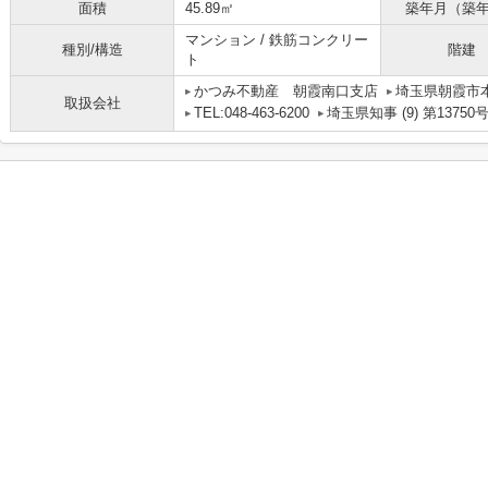
面積
45.89㎡
築年月（築
マンション / 鉄筋コンクリー
種別/構造
階建
ト
かつみ不動産 朝霞南口支店
埼玉県朝霞市本町
取扱会社
TEL:048-463-6200
埼玉県知事 (9) 第13750