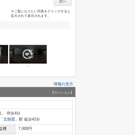
次へ
※ご覧になりたい写真をクリックすると
拡大されて表示されます。
-
情報の見方
【マンション】
口」 停歩4分
「
北朝霞
」駅 徒歩42分
益費
7,000円