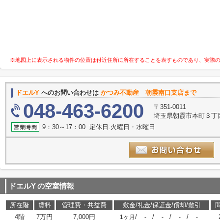
※地図上に表示される物件の位置は付近住所に所在することを表すものであり、実際
ドエルY
へのお問い合わせは
かつみ不動産 朝霞南口支店まで
048-463-6200
〒351-0011
埼玉県朝霞市本町３丁目1
9：30～17：00 定休日:火曜日・水曜日
ドエルY
の空室情報
所在階
賃料
管理費・共益費
敷金/礼金/保証金/償却/敷引
4階
7万円
7,000円
/
/
/
/
1ヶ月
-
-
-
-