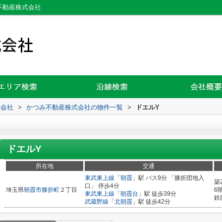
不動産株式会社
式会社
>
かつみ不動産株式会社の物件一覧
>
ドエルY
ドエルY
所在地
交通
東武東上線
「
朝霞
」駅 バス9分 「膝折団地入
築
口」 停歩4分
埼玉県
朝霞市
膝折町
２丁目
6
東武東上線
「
朝霞台
」駅 徒歩39分
鉄
武蔵野線
「
北朝霞
」駅 徒歩42分