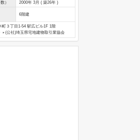
年数）
2000年 3月 ( 築26年 )
6階建
３丁目1-54 駅広ビル1F 1階
号
(公社)埼玉県宅地建物取引業協会