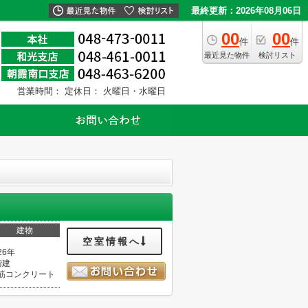
最終更新：2026年08月06日
00
00
件
件
最近見た物件
検討リスト
営業時間：
定休日： 火曜日・水曜日
建物
空室情報へ
26年
階建
筋コンクリート