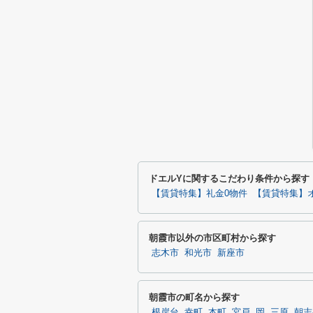
ドエルYに関するこだわり条件から探す
【賃貸特集】礼金0物件
【賃貸特集】
朝霞市以外の市区町村から探す
志木市
和光市
新座市
朝霞市の町名から探す
根岸台
幸町
本町
宮戸
岡
三原
朝志