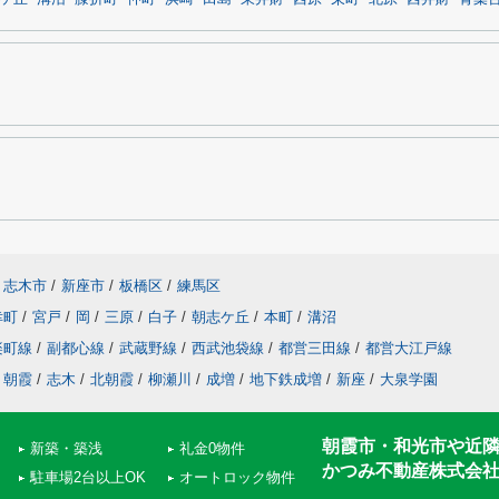
志木市
/
新座市
/
板橋区
/
練馬区
幸町
/
宮戸
/
岡
/
三原
/
白子
/
朝志ケ丘
/
本町
/
溝沼
楽町線
/
副都心線
/
武蔵野線
/
西武池袋線
/
都営三田線
/
都営大江戸線
朝霞
/
志木
/
北朝霞
/
柳瀬川
/
成増
/
地下鉄成増
/
新座
/
大泉学園
朝霞市・和光市や近
新築・築浅
礼金0物件
かつみ不動産株式会
駐車場2台以上OK
オートロック物件