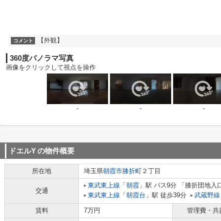
【外観】
コメント
360度パノラマ写真
画像をクリックして視点を操作
-
-
-
ドエルY
の物件概要
所在地
埼玉県
朝霞市
膝折町
２丁目
東武東上線
「
朝霞
」駅 バス9分 「膝折団地入
交通
東武東上線
「
朝霞台
」駅 徒歩39分
武蔵野線
賃料
7万円
管理費・共