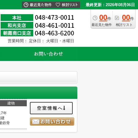
最終更新：2026年08月06日
00
00
件
件
最近見た物件
検討リスト
営業時間：
定休日： 火曜日・水曜日
建物
空室情報へ
17年
階建
量鉄骨