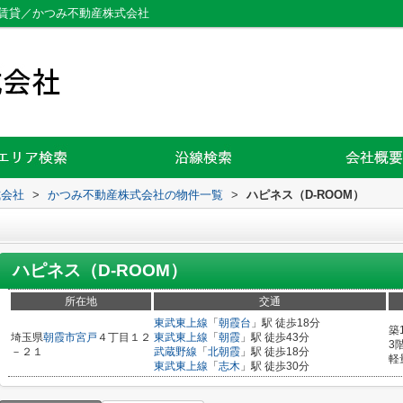
の賃貸／かつみ不動産株式会社
式会社
>
かつみ不動産株式会社の物件一覧
>
ハピネス（D-ROOM）
ハピネス（D-ROOM）
所在地
交通
東武東上線
「
朝霞台
」駅 徒歩18分
築
埼玉県
朝霞市
宮戸
４丁目１２
東武東上線
「
朝霞
」駅 徒歩43分
3
－２１
武蔵野線
「
北朝霞
」駅 徒歩18分
軽
東武東上線
「
志木
」駅 徒歩30分