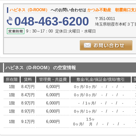
ハピネス（D-ROOM）
へのお問い合わせは
かつみ不動産 朝霞南口支
048-463-6200
〒351-0011
埼玉県朝霞市本町３丁目1
9：30～17：00 定休日:火曜日・水曜日
ハピネス（D-ROOM）
の空室情報
所在階
賃料
管理費・共益費
敷金/礼金/保証金/償却/敷引
1階
8.4万円
6,000円
/
/
/
/
0ヶ月
0ヶ月
-
-
-
1階
8.4万円
6,000円
/
/
/
/
0ヶ月
0ヶ月
-
-
-
1階
8.9万円
6,000円
/
/
/
/
-
1ヶ月
-
-
-
1階
8.9万円
6,000円
/
/
/
/
0ヶ月
1ヶ月
-
-
-
1.5ヶ
1階
9.1万円
6,000円
/
/
/
/
0ヶ月
月
-
-
-