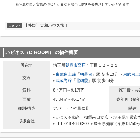
※写真や図と実際の現状とが異なる場合は現状を優先させていただきます
【外観】大和ハウス施工
コメント
ハピネス（D-ROOM）
の物件概要
所在地
埼玉県
朝霞市
宮戸
４丁目１２－２１
東武東上線
「
朝霞台
」駅 徒歩18分
東武東上
交通
武蔵野線
「
北朝霞
」駅 徒歩18分
賃料
8.4万円～9.1万円
管理費・共
面積
45.04㎡～46.17㎡
築年月（築
種別/構造
アパート / 軽量鉄骨
階建
かつみ不動産 朝霞南口支店
埼玉県朝霞市本町
取扱会社
TEL:048-463-6200
埼玉県知事 (9) 第13750