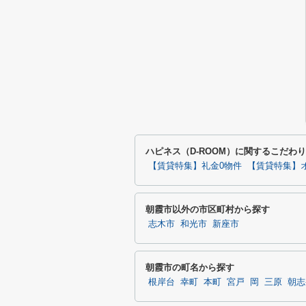
ハピネス（D-ROOM）に関するこだわ
【賃貸特集】礼金0物件
【賃貸特集】
朝霞市以外の市区町村から探す
志木市
和光市
新座市
朝霞市の町名から探す
根岸台
幸町
本町
宮戸
岡
三原
朝志