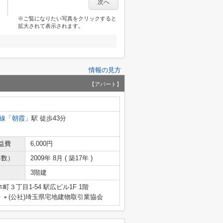
次へ
※ご覧になりたい写真をクリックすると
拡大されて表示されます。
情報の見方
【アパート】
線
「
朝霞
」駅 徒歩43分
益費
6,000円
年数）
2009年 8月 ( 築17年 )
3階建
３丁目1-54 駅広ビル1F 1階
号
(公社)埼玉県宅地建物取引業協会