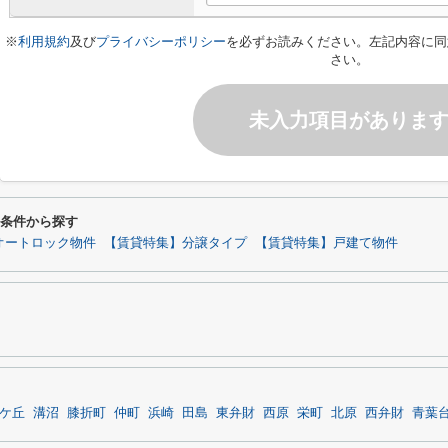
※
利用規約
及び
プライバシーポリシー
を必ずお読みください。左記内容に同
さい。
未入力項目がありま
り条件から探す
オートロック物件
【賃貸特集】分譲タイプ
【賃貸特集】戸建て物件
ケ丘
溝沼
膝折町
仲町
浜崎
田島
東弁財
西原
栄町
北原
西弁財
青葉