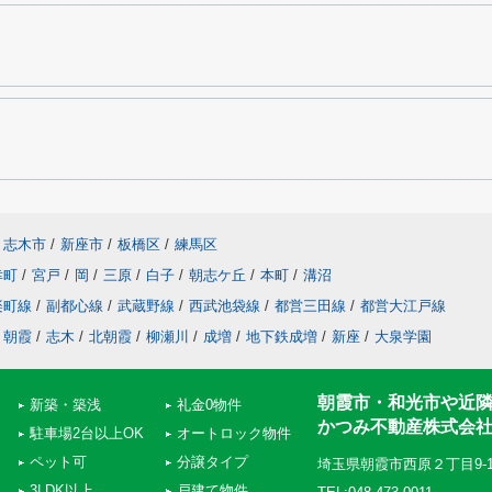
志木市
/
新座市
/
板橋区
/
練馬区
幸町
/
宮戸
/
岡
/
三原
/
白子
/
朝志ケ丘
/
本町
/
溝沼
楽町線
/
副都心線
/
武蔵野線
/
西武池袋線
/
都営三田線
/
都営大江戸線
朝霞
/
志木
/
北朝霞
/
柳瀬川
/
成増
/
地下鉄成増
/
新座
/
大泉学園
朝霞市・和光市や近
新築・築浅
礼金0物件
かつみ不動産株式会
駐車場2台以上OK
オートロック物件
ペット可
分譲タイプ
埼玉県朝霞市西原２丁目9-
3LDK以上
戸建て物件