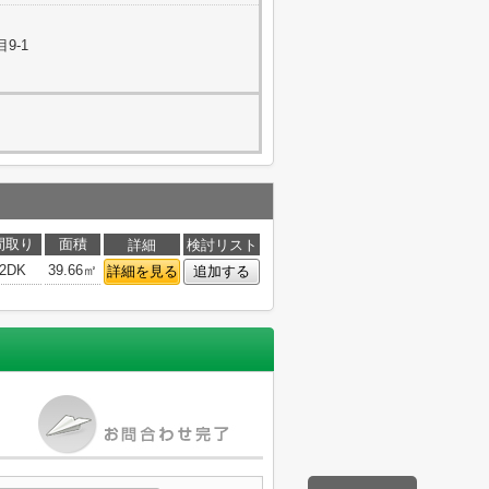
9-1
間取り
面積
詳細
検討リスト
2DK
39.66㎡
詳細を見る
追加する