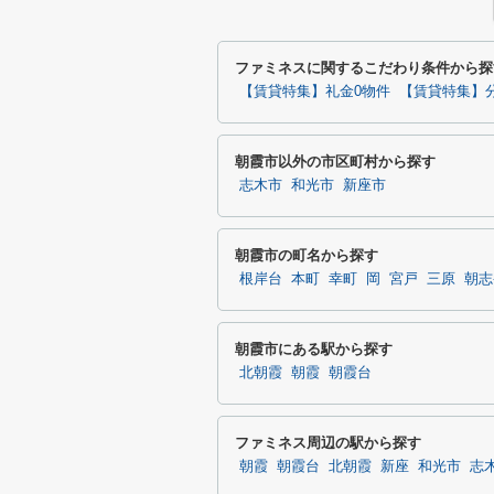
ファミネスに関するこだわり条件から探
【賃貸特集】礼金0物件
【賃貸特集】
朝霞市以外の市区町村から探す
志木市
和光市
新座市
朝霞市の町名から探す
根岸台
本町
幸町
岡
宮戸
三原
朝志
朝霞市にある駅から探す
北朝霞
朝霞
朝霞台
ファミネス周辺の駅から探す
朝霞
朝霞台
北朝霞
新座
和光市
志