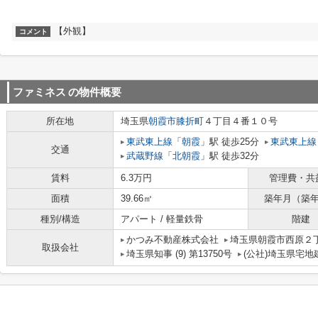
【外観】
コメント
ファミネス
の物件概要
所在地
埼玉県
朝霞市
膝折町
４丁目４番１０号
東武東上線
「
朝霞
」駅 徒歩25分
東武東上線
交通
武蔵野線
「
北朝霞
」駅 徒歩32分
賃料
6.3万円
管理費・共
面積
39.66㎡
築年月（築
種別/構造
アパート / 軽量鉄骨
階建
かつみ不動産株式会社
埼玉県朝霞市西原２丁
取扱会社
埼玉県知事 (9) 第13750号
(公社)埼玉県宅