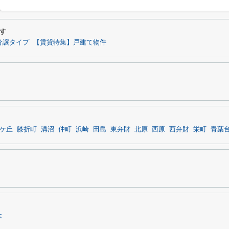
す
分譲タイプ
【賃貸特集】戸建て物件
ケ丘
膝折町
溝沼
仲町
浜崎
田島
東弁財
北原
西原
西弁財
栄町
青葉
木