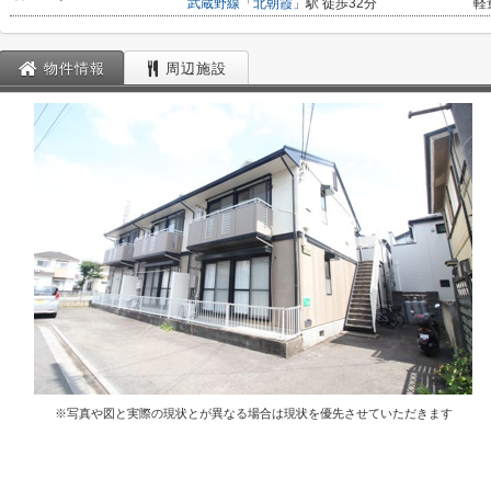
武蔵野線
「
北朝霞
」駅 徒歩32分
軽
物件情報
周辺施設
※写真や図と実際の現状とが異なる場合は現状を優先させていただきます