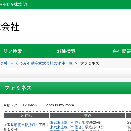
み不動産株式会社
式会社
>
かつみ不動産株式会社の物件一覧
>
ファミネス
ファミネス
Aセレクト 120MWi-Fi jcom in my room
所在地
交通
東武東上線
「
朝霞
」駅 徒歩25分
築
埼玉県
朝霞市
膝折町
４丁目４
東武東上線
「
朝霞台
」駅 徒歩31分
2
番１０号