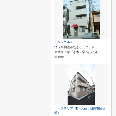
アンレコルテ
埼玉県朝霞市朝志ケ丘２丁目
東武東上線「志木」駅 徒歩5分
築16年
ウィステリア（D-room：朝霞市膝折
町）