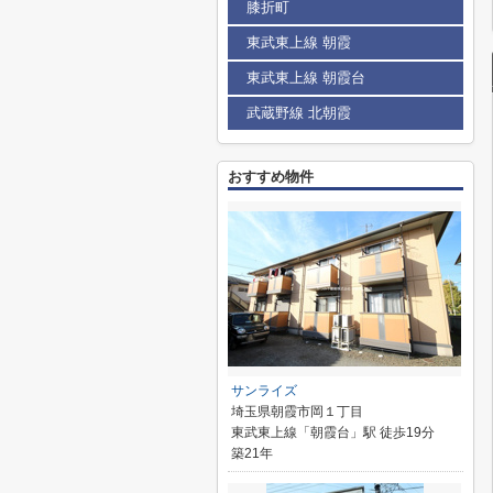
膝折町
東武東上線 朝霞
東武東上線 朝霞台
武蔵野線 北朝霞
おすすめ物件
サンライズ
埼玉県朝霞市岡１丁目
東武東上線「朝霞台」駅 徒歩19分
築21年