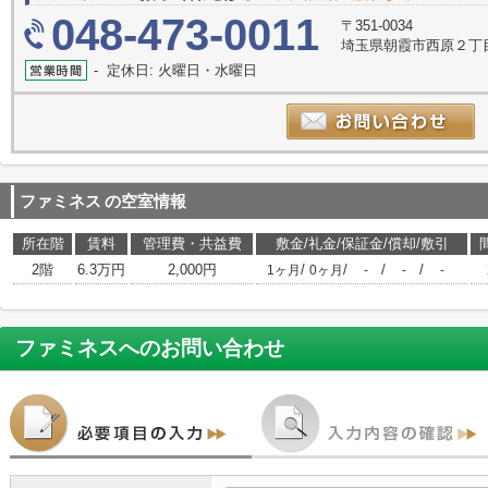
048-473-0011
〒351-0034
埼玉県朝霞市西原２丁目
- 定休日: 火曜日・水曜日
ファミネス
の空室情報
所在階
賃料
管理費・共益費
敷金/礼金/保証金/償却/敷引
2階
6.3万円
2,000円
/
/
/
/
1ヶ月
0ヶ月
-
-
-
ファミネス
へのお問い合わせ