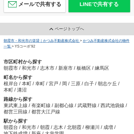
メールで共有する
LINEで共有する
ページトップへ
朝霞市・和光市の賃貸｜かつみ不動産株式会社
>
かつみ不動産株式会社の物件
一覧
>
YSコーポ’92
市区町村から探す
朝霞市
/
和光市
/
志木市
/
新座市
/
板橋区
/
練馬区
町名から探す
根岸台
/
本町
/
幸町
/
宮戸
/
岡
/
三原
/
白子
/
朝志ケ丘
/
本町
/
溝沼
路線から探す
東武東上線
/
有楽町線
/
副都心線
/
武蔵野線
/
西武池袋線
/
都営三田線
/
都営大江戸線
駅から探す
朝霞台
/
和光市
/
朝霞
/
志木
/
北朝霞
/
柳瀬川
/
成増
/
地下鉄成増
/
新座
/
大泉学園