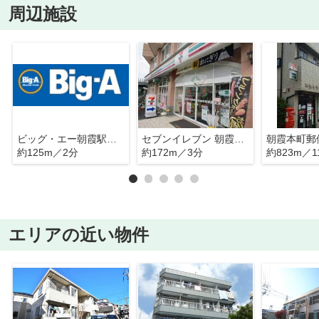
周辺施設
ビッグ・エー朝霞駅東口店
セブンイレブン 朝霞駅東口店
朝霞本町郵
約125m／2分
約172m／3分
約823m／1
エリアの近い物件