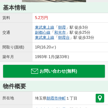
基本情報
賃料
5.2万円
東武東上線
「
朝霞
」駅 徒歩3分
交通
副都心線
「
和光市
」駅 徒歩25分
東武東上線
「
朝霞台
」駅 徒歩33分
間取り(面積)
1R(16.20㎡)
築年月
1993年 1月(築33年)
お問い合わせ(無料)
物件概要
所在地
埼玉県
朝霞市
仲町
１丁目