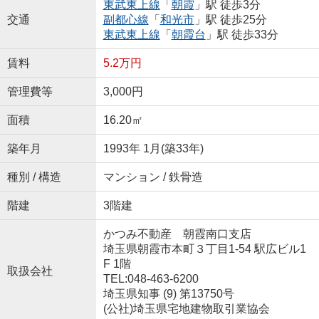
東武東上線
「
朝霞
」駅 徒歩3分
交通
副都心線
「
和光市
」駅 徒歩25分
東武東上線
「
朝霞台
」駅 徒歩33分
賃料
5.2万円
管理費等
3,000円
面積
16.20㎡
築年月
1993年 1月(築33年)
種別 / 構造
マンション / 鉄骨造
階建
3階建
かつみ不動産 朝霞南口支店
埼玉県朝霞市本町３丁目1-54 駅広ビル1
F 1階
取扱会社
TEL:048-463-6200
埼玉県知事 (9) 第13750号
(公社)埼玉県宅地建物取引業協会