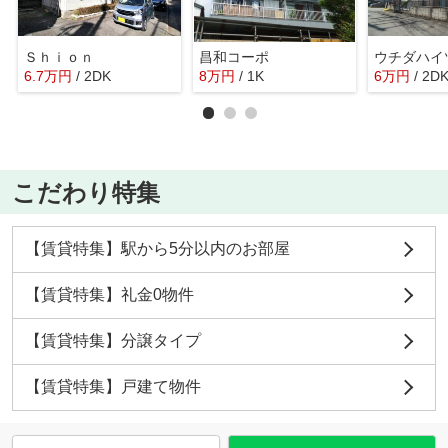
Ｓｈｉｏｎ
昌和コーポ
ウチダハイ
6.7
万
円
/ 2DK
8
万
円
/ 1K
6
万
円
/ 2D
こだわり特集
【賃貸特集】駅から5分以内のお部屋
【賃貸特集】礼金0物件
【賃貸特集】分譲タイプ
【賃貸特集】戸建て物件