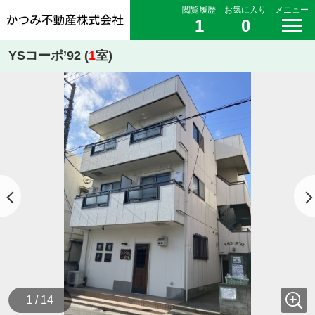
閲覧履歴
お気に入り
メニュー
1
0
YSコーポ’92 (
1
室)
1 / 14