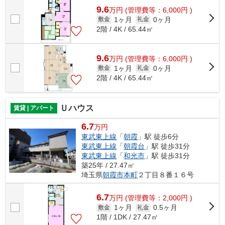
9.6
万
円
(管理費等：6,000円 )
1ヶ月
0ヶ月
敷金
礼金
2階 / 4K / 65.44㎡
9.6
万
円
(管理費等：6,000円 )
1ヶ月
0ヶ月
敷金
礼金
2階 / 4K / 65.44㎡
Ｕハウス
賃貸 | アパート
6.7
万円
東武東上線
「
朝霞
」駅 徒歩6分
東武東上線
「
朝霞台
」駅 徒歩31分
東武東上線
「
和光市
」駅 徒歩31分
築25年 / 27.47㎡
埼玉県
朝霞市
本町
２丁目８番１６号
6.7
万
円
(管理費等：2,000円 )
1ヶ月
0.5ヶ月
敷金
礼金
1階 / 1DK / 27.47㎡