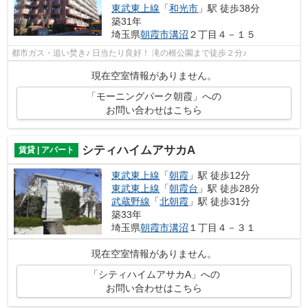
東武東上線
「
和光市
」駅 徒歩38分
築31年
埼玉県
朝霞市
溝沼
２丁目４－１５
都市ガス・追い焚き♪ 日当たり良好！ 滝の根公園まで徒歩２分♪
現在空室情報がありません。
「モーニングパーク朝霞」への
お問い合わせはこちら
シティハイムアサカA
賃貸 | アパート
東武東上線
「
朝霞
」駅 徒歩12分
東武東上線
「
朝霞台
」駅 徒歩28分
武蔵野線
「
北朝霞
」駅 徒歩31分
築33年
埼玉県
朝霞市
溝沼
１丁目４－３１
現在空室情報がありません。
「シティハイムアサカA」への
お問い合わせはこちら