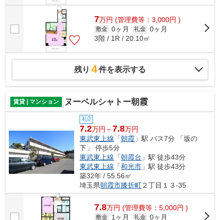
7
万
円
(管理費等：3,000円 )
0ヶ月
0ヶ月
敷金
礼金
3階 / 1R / 20.10㎡
4
残り
件を表示する
ヌーベルシャトー朝霞
賃貸 | マンション
礼0
7.2
7.8
万円～
万円
東武東上線
「
朝霞
」駅 バス7分 「坂の
下」 停歩5分
東武東上線
「
朝霞台
」駅 徒歩43分
東武東上線
「
和光市
」駅 徒歩43分
築32年 / 55.56㎡
埼玉県
朝霞市
膝折町
２丁目１３-35
7.8
万
円
(管理費等：5,000円 )
1ヶ月
0ヶ月
敷金
礼金