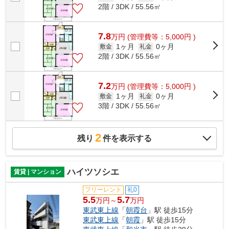
2階 / 3DK / 55.56㎡
7.8
万
円
(管理費等：5,000円 )
1ヶ月
0ヶ月
敷金
礼金
2階 / 3DK / 55.56㎡
7.2
万
円
(管理費等：5,000円 )
1ヶ月
0ヶ月
敷金
礼金
3階 / 3DK / 55.56㎡
2
残り
件を表示する
ハイツソシエ
賃貸 | マンション
フリーレント
礼0
5.5
5.7
万円～
万円
東武東上線
「
朝霞台
」駅 徒歩15分
東武東上線
「
朝霞
」駅 徒歩15分