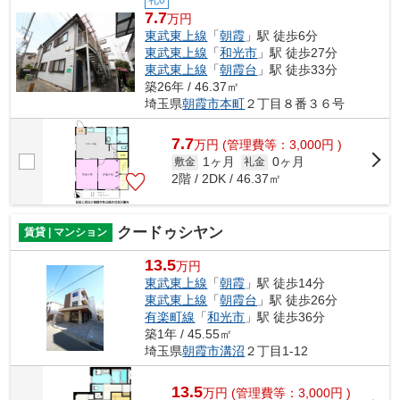
7.7
万円
東武東上線
「
朝霞
」駅 徒歩6分
東武東上線
「
和光市
」駅 徒歩27分
東武東上線
「
朝霞台
」駅 徒歩33分
築26年 / 46.37㎡
埼玉県
朝霞市
本町
２丁目８番３６号
7.7
万
円
(管理費等：3,000円 )
1ヶ月
0ヶ月
敷金
礼金
2階 / 2DK / 46.37㎡
クードゥシヤン
賃貸 | マンション
13.5
万円
東武東上線
「
朝霞
」駅 徒歩14分
東武東上線
「
朝霞台
」駅 徒歩26分
有楽町線
「
和光市
」駅 徒歩36分
築1年 / 45.55㎡
埼玉県
朝霞市
溝沼
２丁目1-12
13.5
万
円
(管理費等：3,000円 )