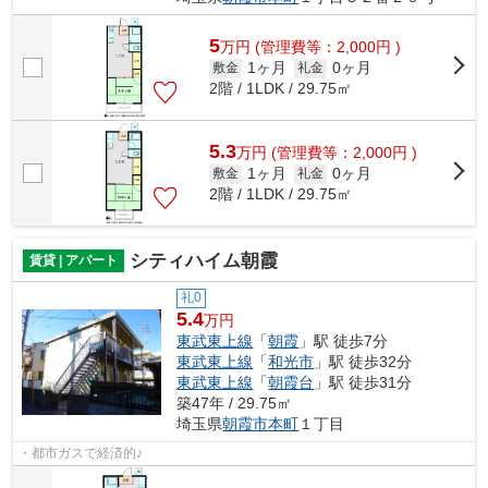
5
万
円
(管理費等：2,000円 )
1ヶ月
0ヶ月
敷金
礼金
2階 / 1LDK / 29.75㎡
5.3
万
円
(管理費等：2,000円 )
1ヶ月
0ヶ月
敷金
礼金
2階 / 1LDK / 29.75㎡
シティハイム朝霞
賃貸 | アパート
礼0
5.4
万円
東武東上線
「
朝霞
」駅 徒歩7分
東武東上線
「
和光市
」駅 徒歩32分
東武東上線
「
朝霞台
」駅 徒歩31分
築47年 / 29.75㎡
埼玉県
朝霞市
本町
１丁目
・都市ガスで経済的♪