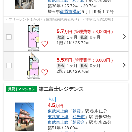
東武東上線
「
和光市
」駅 徒歩39分
築36年 / 25.72㎡～29.76㎡
埼玉県
朝霞市
溝沼
５丁目９番１７号
・フリーレント１か月♪（短期解約違約金あり） ・洋室広々約10帖！
5.7
万
円
(管理費等：3,000円 )
1ヶ月
0ヶ月
敷金
礼金
1階 / 1K / 25.72㎡
5.5
万
円
(管理費等：3,000円 )
1ヶ月
0ヶ月
敷金
礼金
2階 / 1K / 29.76㎡
第二富士レジデンス
賃貸 | マンション
礼0
4.5
万円
東武東上線
「
朝霞
」駅 徒歩11分
東武東上線
「
和光市
」駅 徒歩33分
東武東上線
「
朝霞台
」駅 徒歩25分
築51年 / 28.09㎡