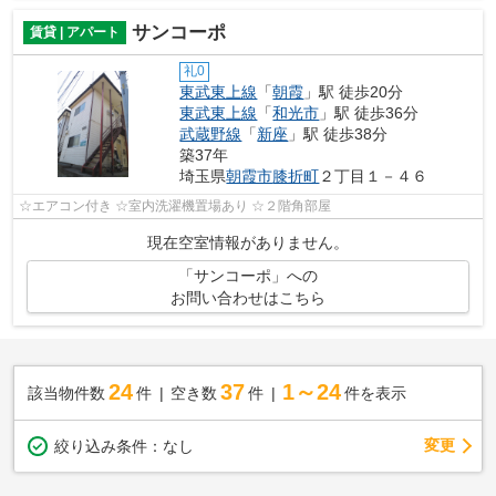
サンコーポ
賃貸 | アパート
礼0
東武東上線
「
朝霞
」駅 徒歩20分
東武東上線
「
和光市
」駅 徒歩36分
武蔵野線
「
新座
」駅 徒歩38分
築37年
埼玉県
朝霞市
膝折町
２丁目１－４６
☆エアコン付き ☆室内洗濯機置場あり ☆２階角部屋
現在空室情報がありません。
「サンコーポ」への
お問い合わせはこちら
24
37
1～24
該当物件数
件
空き数
件
件を表示
変更
絞り込み条件：
なし