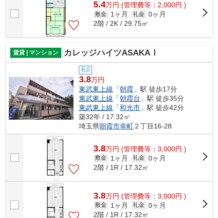
5.4
万
円
(管理費等：2,000円 )
1ヶ月
0ヶ月
敷金
礼金
2階 / 2K / 29.75㎡
カレッジハイツASAKAⅠ
賃貸 | マンション
礼0
3.8
万円
東武東上線
「
朝霞
」駅 徒歩17分
東武東上線
「
朝霞台
」駅 徒歩35分
東武東上線
「
和光市
」駅 徒歩42分
築32年 / 17.32㎡
埼玉県
朝霞市
幸町
２丁目16-28
3.8
万
円
(管理費等：3,000円 )
1ヶ月
0ヶ月
敷金
礼金
2階 / 1R / 17.32㎡
3.8
万
円
(管理費等：3,000円 )
1ヶ月
0ヶ月
敷金
礼金
2階 / 1R / 17.32㎡