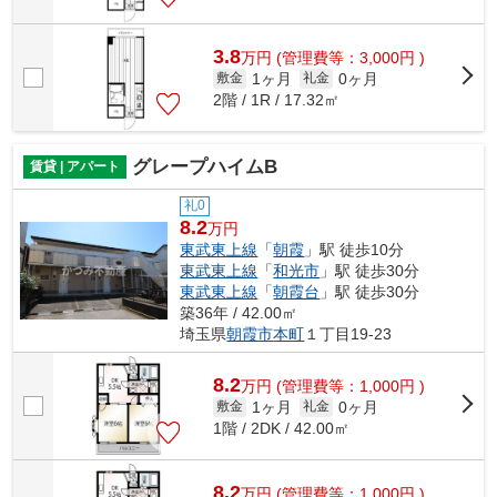
3.8
万
円
(管理費等：3,000円 )
1ヶ月
0ヶ月
敷金
礼金
2階 / 1R / 17.32㎡
グレープハイムB
賃貸 | アパート
礼0
8.2
万円
東武東上線
「
朝霞
」駅 徒歩10分
東武東上線
「
和光市
」駅 徒歩30分
東武東上線
「
朝霞台
」駅 徒歩30分
築36年 / 42.00㎡
埼玉県
朝霞市
本町
１丁目19-23
8.2
万
円
(管理費等：1,000円 )
1ヶ月
0ヶ月
敷金
礼金
1階 / 2DK / 42.00㎡
8.2
万
円
(管理費等：1,000円 )