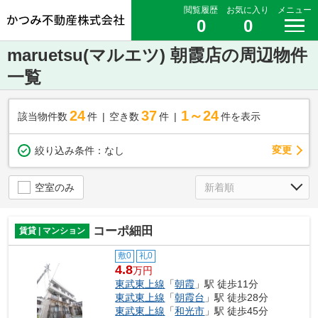
閲覧履歴
お気に入り
メニュー
0
0
maruetsu(マルエツ) 朝霞店の周辺物件
一覧
24
37
1～24
該当物件数
件
空き数
件
件を表示
変更
絞り込み条件：
なし
空室のみ
コーポ細田
賃貸 | マンション
敷0
礼0
4.8
万円
東武東上線
「
朝霞
」駅 徒歩11分
東武東上線
「
朝霞台
」駅 徒歩28分
東武東上線
「
和光市
」駅 徒歩45分