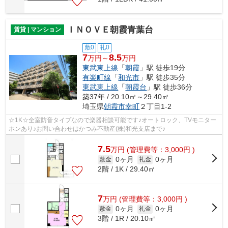
ＩＮＯＶＥ朝霞青葉台
賃貸 | マンション
敷0
礼0
7
8.5
万円～
万円
東武東上線
「
朝霞
」駅 徒歩19分
有楽町線
「
和光市
」駅 徒歩35分
東武東上線
「
朝霞台
」駅 徒歩36分
築37年 / 20.10㎡～29.40㎡
埼玉県
朝霞市
幸町
２丁目1-2
☆1K☆全室防音タイプなので楽器相談可能です♪オートロック、TVモニター
ホンあり♪お問い合わせはかつみ不動産(株)和光支店まで♪
7.5
万
円
(管理費等：3,000円 )
0ヶ月
0ヶ月
敷金
礼金
2階 / 1K / 29.40㎡
7
万
円
(管理費等：3,000円 )
0ヶ月
0ヶ月
敷金
礼金
3階 / 1R / 20.10㎡