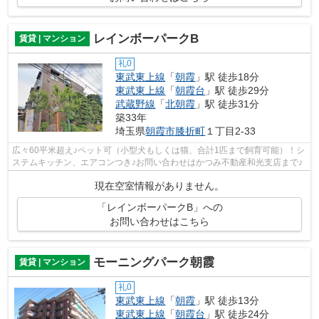
レインボーパークB
賃貸 | マンション
礼0
東武東上線
「
朝霞
」駅 徒歩18分
東武東上線
「
朝霞台
」駅 徒歩29分
武蔵野線
「
北朝霞
」駅 徒歩31分
築33年
埼玉県
朝霞市
膝折町
１丁目2-33
広々60平米超え♪ペット可（小型犬もしくは猫、合計1匹まで飼育可能）！シ
ステムキッチン、エアコンつき♪お問い合わせはかつみ不動産和光支店まで♪
現在空室情報がありません。
「レインボーパークB」への
お問い合わせはこちら
モーニングパーク朝霞
賃貸 | マンション
礼0
東武東上線
「
朝霞
」駅 徒歩13分
東武東上線
「
朝霞台
」駅 徒歩24分