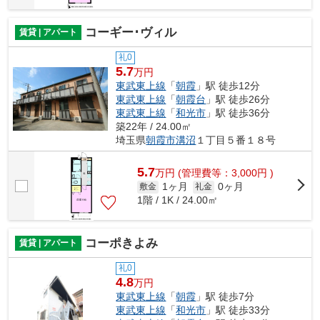
コーギー･ヴィル
賃貸 | アパート
礼0
5.7
万円
東武東上線
「
朝霞
」駅 徒歩12分
東武東上線
「
朝霞台
」駅 徒歩26分
東武東上線
「
和光市
」駅 徒歩36分
築22年 / 24.00㎡
埼玉県
朝霞市
溝沼
１丁目５番１８号
5.7
万
円
(管理費等：3,000円 )
1ヶ月
0ヶ月
敷金
礼金
1階 / 1K / 24.00㎡
コーポきよみ
賃貸 | アパート
礼0
4.8
万円
東武東上線
「
朝霞
」駅 徒歩7分
東武東上線
「
和光市
」駅 徒歩33分