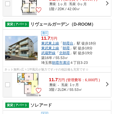
1ヶ月
0ヶ月
敷金
礼金
1階 / 2DK / 42.00㎡
リヴェールガーデン（D-ROOM）
賃貸 | アパート
敷0
11.7
万円
東武東上線
「
朝霞台
」駅 徒歩18分
東武東上線
「
朝霞
」駅 徒歩18分
武蔵野線
「
北朝霞
」駅 徒歩19分
築16年 / 55.53㎡
埼玉県
朝霞市
溝沼
４丁目3-23
ネット無料♪広々1坪風呂が魅力です♪その他設備も充実です☆
11.7
万
円
(管理費等：6,000円 )
1ヶ月
敷金
-
礼金
3階 / 2LDK / 55.53㎡
ソレアード
賃貸 | アパート
礼0