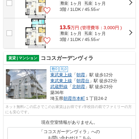
1ヶ月
1ヶ月
敷金
礼金
3階 / 1LDK / 45.55㎡
13.5
万
円
(管理費等：3,000円 )
1ヶ月
1ヶ月
敷金
礼金
3階 / 1LDK / 45.55㎡
ココスガーデンヴィラ
賃貸 | マンション
敷0
礼0
東武東上線
「
朝霞
」駅 徒歩12分
東武東上線
「
朝霞台
」駅 徒歩22分
武蔵野線
「
北朝霞
」駅 徒歩23分
築36年
埼玉県
朝霞市
本町
１丁目24-2
ネット無料♪この広さでこのお家賃はお得です♪学校目の前でファミリーの方
にも安心です。
現在空室情報がありません。
「ココスガーデンヴィラ」への
お問い合わせはこちら