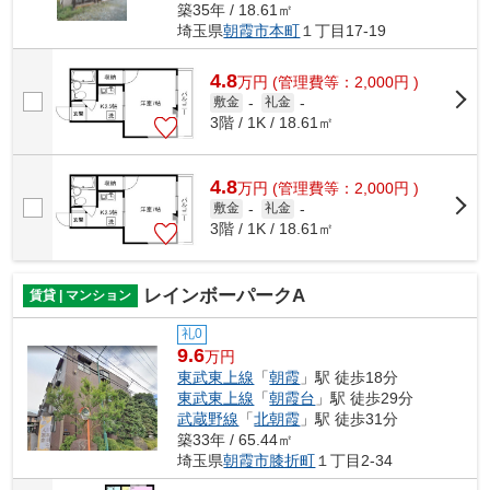
築35年 / 18.61㎡
埼玉県
朝霞市
本町
１丁目17-19
4.8
万
円
(管理費等：2,000円 )
敷金
-
礼金
-
3階 / 1K / 18.61㎡
4.8
万
円
(管理費等：2,000円 )
敷金
-
礼金
-
3階 / 1K / 18.61㎡
レインボーパークA
賃貸 | マンション
礼0
9.6
万円
東武東上線
「
朝霞
」駅 徒歩18分
東武東上線
「
朝霞台
」駅 徒歩29分
武蔵野線
「
北朝霞
」駅 徒歩31分
築33年 / 65.44㎡
埼玉県
朝霞市
膝折町
１丁目2-34