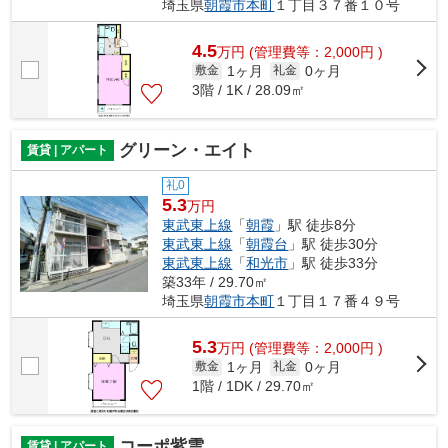
埼玉県
朝霞市
本町
１丁目３７番１０号
4.5
万
円
(管理費等：2,000円 )
1ヶ月
0ヶ月
敷金
礼金
3階 / 1K / 28.09㎡
グリーン・エイト
賃貸 | アパート
礼0
5.3
万円
東武東上線
「
朝霞
」駅 徒歩8分
東武東上線
「
朝霞台
」駅 徒歩30分
東武東上線
「
和光市
」駅 徒歩33分
築33年 / 29.70㎡
埼玉県
朝霞市
本町
１丁目１７番４９号
5.3
万
円
(管理費等：2,000円 )
1ヶ月
0ヶ月
敷金
礼金
1階 / 1DK / 29.70㎡
コーポ紫雲
賃貸 | アパート