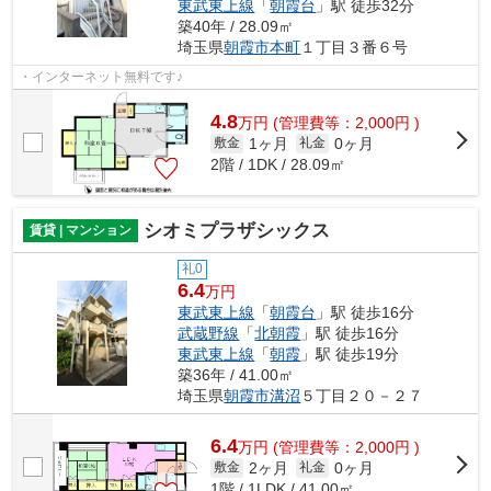
東武東上線
「
朝霞台
」駅 徒歩32分
築40年 / 28.09㎡
埼玉県
朝霞市
本町
１丁目３番６号
・インターネット無料です♪
4.8
万
円
(管理費等：2,000円 )
1ヶ月
0ヶ月
敷金
礼金
2階 / 1DK / 28.09㎡
シオミプラザシックス
賃貸 | マンション
礼0
6.4
万円
東武東上線
「
朝霞台
」駅 徒歩16分
武蔵野線
「
北朝霞
」駅 徒歩16分
東武東上線
「
朝霞
」駅 徒歩19分
築36年 / 41.00㎡
埼玉県
朝霞市
溝沼
５丁目２０－２７
6.4
万
円
(管理費等：2,000円 )
2ヶ月
0ヶ月
敷金
礼金
1階 / 1LDK / 41.00㎡