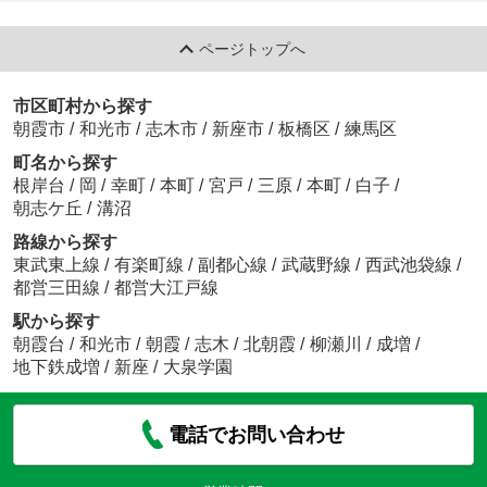
ページトップへ
市区町村から探す
朝霞市
/
和光市
/
志木市
/
新座市
/
板橋区
/
練馬区
町名から探す
根岸台
/
岡
/
幸町
/
本町
/
宮戸
/
三原
/
本町
/
白子
/
朝志ケ丘
/
溝沼
路線から探す
東武東上線
/
有楽町線
/
副都心線
/
武蔵野線
/
西武池袋線
/
都営三田線
/
都営大江戸線
駅から探す
朝霞台
/
和光市
/
朝霞
/
志木
/
北朝霞
/
柳瀬川
/
成増
/
地下鉄成増
/
新座
/
大泉学園
電話でお問い合わせ