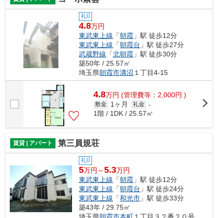
礼0
4.8
万円
東武東上線
「
朝霞
」駅 徒歩12分
東武東上線
「
朝霞台
」駅 徒歩27分
武蔵野線
「
北朝霞
」駅 徒歩30分
築50年 / 25.57㎡
埼玉県
朝霞市
溝沼
１丁目4-15
4.8
万
円
(管理費等：2,000円 )
1ヶ月
敷金
礼金
-
1階 / 1DK / 25.57㎡
第三員規荘
賃貸 | アパート
礼0
5
5.3
万円～
万円
東武東上線
「
朝霞
」駅 徒歩12分
東武東上線
「
朝霞台
」駅 徒歩24分
東武東上線
「
和光市
」駅 徒歩33分
築43年 / 29.75㎡
埼玉県
朝霞市
本町
１丁目３２番２０号