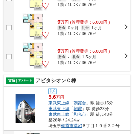
1階 / 1LDK / 36.76㎡
9
万
円
(管理費等：6,000円 )
0ヶ月
1ヶ月
敷金
礼金
1階 / 1LDK / 36.76㎡
9
万
円
(管理費等：6,000円 )
1.5ヶ月
敷金
-
礼金
1階 / 1LDK / 36.76㎡
アビタシオンＣ棟
賃貸 | アパート
礼0
5.6
万円
東武東上線
「
朝霞台
」駅 徒歩15分
東武東上線
「
朝霞
」駅 徒歩23分
東武東上線
「
和光市
」駅 徒歩43分
築28年 / 24.24㎡
埼玉県
朝霞市
溝沼
６丁目１９番３２号