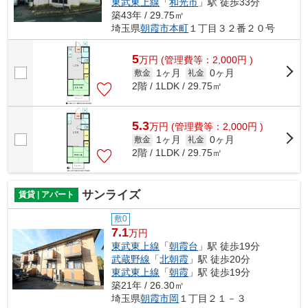
東武東上線
「
和光市
」駅 徒歩33分
築43年 / 29.75㎡
埼玉県
朝霞市
本町
１丁目３２番２０号
5
万
円
(管理費等：2,000円 )
1ヶ月
0ヶ月
敷金
礼金
2階 / 1LDK / 29.75㎡
5.3
万
円
(管理費等：2,000円 )
1ヶ月
0ヶ月
敷金
礼金
2階 / 1LDK / 29.75㎡
サンライズ
賃貸 | アパート
敷0
7.1
万円
東武東上線
「
朝霞台
」駅 徒歩19分
武蔵野線
「
北朝霞
」駅 徒歩20分
東武東上線
「
朝霞
」駅 徒歩19分
築21年 / 26.30㎡
埼玉県
朝霞市
岡
１丁目２１－３