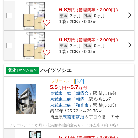
6.8
万
円
(管理費等：2,000円 )
2ヶ月
0ヶ月
敷金
礼金
1階 / 2DK / 40.33㎡
6.8
万
円
(管理費等：2,000円 )
2ヶ月
0ヶ月
敷金
礼金
1階 / 2DK / 40.33㎡
ハイツソシエ
賃貸 | マンション
フリーレント
礼0
5.5
5.7
万円～
万円
東武東上線
「
朝霞台
」駅 徒歩15分
東武東上線
「
朝霞
」駅 徒歩15分
東武東上線
「
和光市
」駅 徒歩39分
築36年 / 25.72㎡～29.76㎡
埼玉県
朝霞市
溝沼
５丁目９番１７号
・フリーレント１か月♪（短期解約違約金あり） ・洋室広々約10帖！
5.7
万
円
(管理費等：3,000円 )