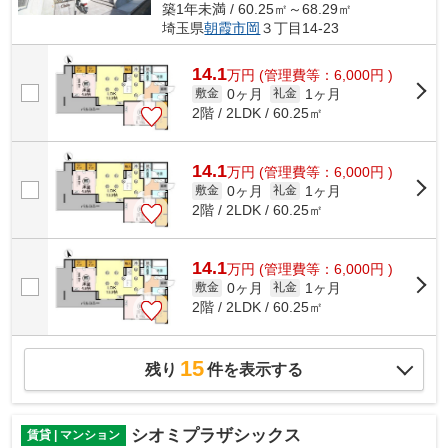
築1年未満 / 60.25㎡～68.29㎡
埼玉県
朝霞市
岡
３丁目14-23
14.1
万
円
(管理費等：6,000円 )
0ヶ月
1ヶ月
敷金
礼金
2階 / 2LDK / 60.25㎡
14.1
万
円
(管理費等：6,000円 )
0ヶ月
1ヶ月
敷金
礼金
2階 / 2LDK / 60.25㎡
14.1
万
円
(管理費等：6,000円 )
0ヶ月
1ヶ月
敷金
礼金
2階 / 2LDK / 60.25㎡
15
残り
件を表示する
シオミプラザシックス
賃貸 | マンション