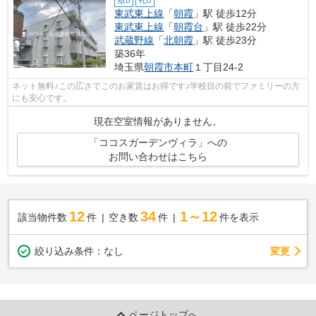
東武東上線
「
朝霞
」駅 徒歩12分
東武東上線
「
朝霞台
」駅 徒歩22分
武蔵野線
「
北朝霞
」駅 徒歩23分
築36年
埼玉県
朝霞市
本町
１丁目24-2
ネット無料♪この広さでこのお家賃はお得です♪学校目の前でファミリーの方
にも安心です。
現在空室情報がありません。
「ココスガーデンヴィラ」への
お問い合わせはこちら
12
34
1～12
該当物件数
件
空き数
件
件を表示
変更
絞り込み条件：
なし
ページトップへ