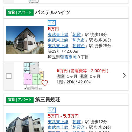
パステルハイツ
賃貸 | アパート
礼0
6
万円
東武東上線
「
朝霞
」駅 徒歩18分
東武東上線
「
和光市
」駅 徒歩36分
東武東上線
「
朝霞台
」駅 徒歩25分
築29年 / 42.60㎡
埼玉県
朝霞市
岡
３丁目
6
万
円
(管理費等：2,000円 )
1ヶ月
0ヶ月
敷金
礼金
1階 / 2DK / 42.60㎡
第三員規荘
賃貸 | アパート
礼0
5
5.3
万円～
万円
東武東上線
「
朝霞
」駅 徒歩12分
東武東上線
「
朝霞台
」駅 徒歩24分