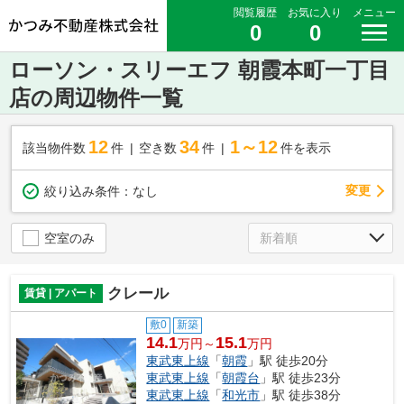
閲覧履歴
お気に入り
メニュー
0
0
ローソン・スリーエフ 朝霞本町一丁目
店の周辺物件一覧
12
34
1～12
該当物件数
件
空き数
件
件を表示
変更
絞り込み条件：
なし
空室のみ
クレール
賃貸 | アパート
敷0
新築
14.1
15.1
万円～
万円
東武東上線
「
朝霞
」駅 徒歩20分
東武東上線
「
朝霞台
」駅 徒歩23分
東武東上線
「
和光市
」駅 徒歩38分