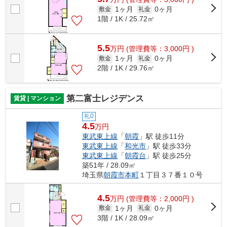
1ヶ月
0ヶ月
敷金
礼金
1階 / 1K / 25.72㎡
5.5
万
円
(管理費等：3,000円 )
1ヶ月
0ヶ月
敷金
礼金
2階 / 1K / 29.76㎡
第二富士レジデンス
賃貸 | マンション
礼0
4.5
万円
東武東上線
「
朝霞
」駅 徒歩11分
東武東上線
「
和光市
」駅 徒歩33分
東武東上線
「
朝霞台
」駅 徒歩25分
築51年 / 28.09㎡
埼玉県
朝霞市
本町
１丁目３７番１０号
4.5
万
円
(管理費等：2,000円 )
1ヶ月
0ヶ月
敷金
礼金
3階 / 1K / 28.09㎡