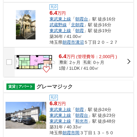
礼0
6.4
万円
東武東上線
「
朝霞台
」駅 徒歩16分
武蔵野線
「
北朝霞
」駅 徒歩16分
東武東上線
「
朝霞
」駅 徒歩19分
築36年 / 41.00㎡
埼玉県
朝霞市
溝沼
５丁目２０－２７
6.4
万
円
(管理費等：2,000円 )
2ヶ月
0ヶ月
敷金
礼金
1階 / 1LDK / 41.00㎡
グレーマジック
賃貸 | アパート
礼0
6.8
万円
東武東上線
「
朝霞
」駅 徒歩24分
東武東上線
「
朝霞台
」駅 徒歩23分
東武東上線
「
和光市
」駅 徒歩48分
築31年 / 40.33㎡
埼玉県
朝霞市
岡
３丁目１３－５０