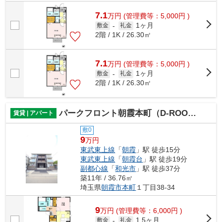
7.1
万
円
(管理費等：5,000円 )
1ヶ月
敷金
-
礼金
2階 / 1K / 26.30㎡
7.1
万
円
(管理費等：5,000円 )
1ヶ月
敷金
-
礼金
2階 / 1K / 26.30㎡
パークフロント朝霞本町（D-ROOM）
賃貸 | アパート
敷0
9
万円
東武東上線
「
朝霞
」駅 徒歩15分
東武東上線
「
朝霞台
」駅 徒歩19分
副都心線
「
和光市
」駅 徒歩37分
築11年 / 36.76㎡
埼玉県
朝霞市
本町
１丁目38-34
9
万
円
(管理費等：6,000円 )
1.5ヶ月
敷金
-
礼金