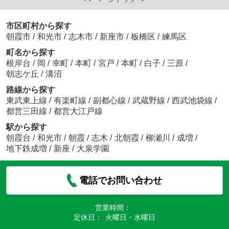
市区町村から探す
朝霞市
/
和光市
/
志木市
/
新座市
/
板橋区
/
練馬区
町名から探す
根岸台
/
岡
/
幸町
/
本町
/
宮戸
/
本町
/
白子
/
三原
/
朝志ケ丘
/
溝沼
路線から探す
東武東上線
/
有楽町線
/
副都心線
/
武蔵野線
/
西武池袋線
/
都営三田線
/
都営大江戸線
駅から探す
朝霞台
/
和光市
/
朝霞
/
志木
/
北朝霞
/
柳瀬川
/
成増
/
地下鉄成増
/
新座
/
大泉学園
電話でお問い合わせ
営業時間：
定休日：
火曜日・水曜日