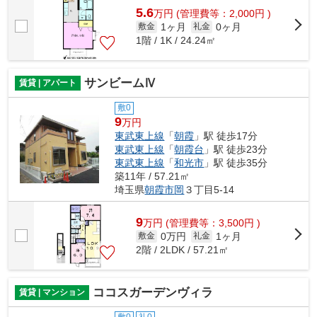
5.6
万
円
(管理費等：2,000円 )
1ヶ月
0ヶ月
敷金
礼金
1階 / 1K / 24.24㎡
サンビームⅣ
賃貸 | アパート
敷0
9
万円
東武東上線
「
朝霞
」駅 徒歩17分
東武東上線
「
朝霞台
」駅 徒歩23分
東武東上線
「
和光市
」駅 徒歩35分
築11年 / 57.21㎡
埼玉県
朝霞市
岡
３丁目5-14
9
万
円
(管理費等：3,500円 )
0万円
1ヶ月
敷金
礼金
2階 / 2LDK / 57.21㎡
ココスガーデンヴィラ
賃貸 | マンション
敷0
礼0