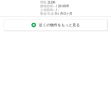
間取:
2LDK
建物面積:
- / 20.65坪
土地面積:
- / -
敷金/礼金:
0ヶ月/2ヶ月
近くの物件をもっと見る