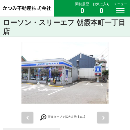
閲覧履歴
お気に入り
メニュー
0
0
ローソン・スリーエフ 朝霞本町一丁目
店
前
次
画像タップで拡大表示【
1
/1】