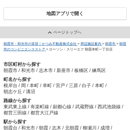
地図アプリで開く
ページトップへ
朝霞市・和光市の賃貸｜かつみ不動産株式会社
>
周辺施設案内
>
朝霞市
>
朝霞
市のコンビニエンスストア
>
ローソン・スリーエフ 朝霞本町一丁目店
市区町村から探す
朝霞市
/
和光市
/
志木市
/
新座市
/
板橋区
/
練馬区
町名から探す
根岸台
/
岡
/
本町
/
幸町
/
宮戸
/
三原
/
白子
/
本町
/
朝志ケ丘
/
溝沼
路線から探す
東武東上線
/
有楽町線
/
副都心線
/
武蔵野線
/
西武池袋線
/
都営三田線
/
都営大江戸線
駅から探す
朝霞台
/
和光市
/
朝霞
/
志木
/
北朝霞
/
柳瀬川
/
成増
/