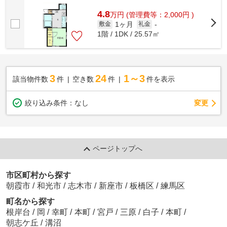
4.8
万
円
(管理費等：2,000円 )
1ヶ月
敷金
礼金
-
1階 / 1DK / 25.57㎡
3
24
1～3
該当物件数
件
空き数
件
件を表示
変更
絞り込み条件：
なし
ページトップへ
市区町村から探す
朝霞市
/
和光市
/
志木市
/
新座市
/
板橋区
/
練馬区
町名から探す
根岸台
/
岡
/
幸町
/
本町
/
宮戸
/
三原
/
白子
/
本町
/
朝志ケ丘
/
溝沼