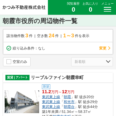
閲覧履歴
お気に入り
メニュー
0
0
朝霞市役所の周辺物件一覧
3
24
1～3
該当物件数
件
空き数
件
件を表示
変更
絞り込み条件：
なし
空室のみ
リーブルファイン朝霞幸町
賃貸 | アパート
新築
11.2
12
万円～
万円
東武東上線
「
朝霞
」駅 徒歩20分
東武東上線
「
和光市
」駅 徒歩29分
東武東上線
「
朝霞台
」駅 徒歩44分
築1年未満 / 51.34㎡～58.37㎡