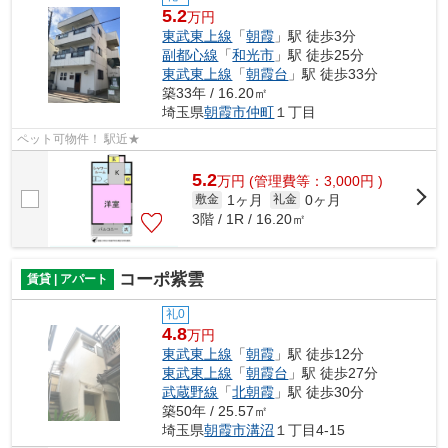
5.2
万円
東武東上線
「
朝霞
」駅 徒歩3分
副都心線
「
和光市
」駅 徒歩25分
東武東上線
「
朝霞台
」駅 徒歩33分
築33年 / 16.20㎡
埼玉県
朝霞市
仲町
１丁目
ペット可物件！ 駅近★
5.2
万
円
(管理費等：3,000円 )
1ヶ月
0ヶ月
敷金
礼金
3階 / 1R / 16.20㎡
コーポ紫雲
賃貸 | アパート
礼0
4.8
万円
東武東上線
「
朝霞
」駅 徒歩12分
東武東上線
「
朝霞台
」駅 徒歩27分
武蔵野線
「
北朝霞
」駅 徒歩30分
築50年 / 25.57㎡
埼玉県
朝霞市
溝沼
１丁目4-15