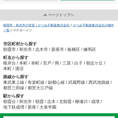
ページトップへ
朝霞市・和光市の賃貸｜かつみ不動産株式会社
>
かつみ不動産株式会社の物件
一覧
>
ウチダハイツ
市区町村から探す
朝霞市
/
和光市
/
志木市
/
新座市
/
板橋区
/
練馬区
町名から探す
根岸台
/
本町
/
幸町
/
宮戸
/
岡
/
三原
/
白子
/
朝志ケ丘
/
本町
/
溝沼
路線から探す
東武東上線
/
有楽町線
/
副都心線
/
武蔵野線
/
西武池袋線
/
都営三田線
/
都営大江戸線
駅から探す
朝霞台
/
和光市
/
朝霞
/
志木
/
北朝霞
/
柳瀬川
/
成増
/
地下鉄成増
/
新座
/
大泉学園