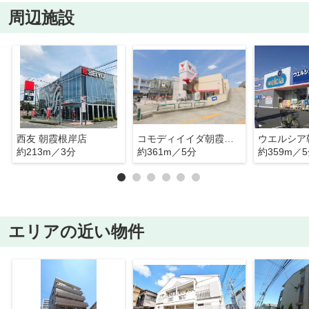
周辺施設
西友 朝霞根岸店
コモディイイダ朝霞仲町店
約213m／3分
約361m／5分
約359m／
エリアの近い物件