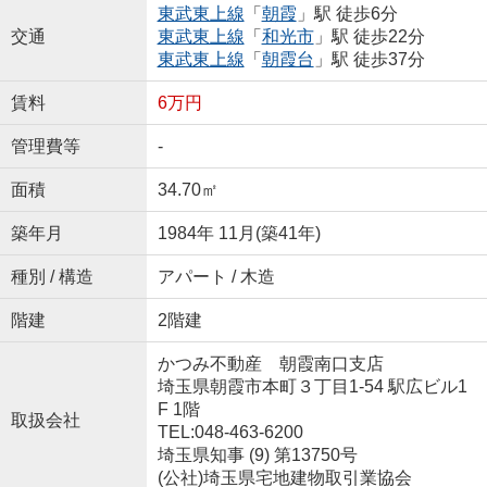
東武東上線
「
朝霞
」駅 徒歩6分
交通
東武東上線
「
和光市
」駅 徒歩22分
東武東上線
「
朝霞台
」駅 徒歩37分
賃料
6万円
管理費等
-
面積
34.70㎡
築年月
1984年 11月(築41年)
種別 / 構造
アパート / 木造
階建
2階建
かつみ不動産 朝霞南口支店
埼玉県朝霞市本町３丁目1-54 駅広ビル1
F 1階
取扱会社
TEL:048-463-6200
埼玉県知事 (9) 第13750号
(公社)埼玉県宅地建物取引業協会