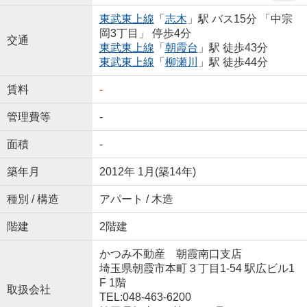
東武東上線
「
志木
」駅 バス15分 「中宗
岡3丁目」 停歩4分
交通
東武東上線
「
朝霞台
」駅 徒歩43分
東武東上線
「
柳瀬川
」駅 徒歩44分
賃料
-
管理費等
-
面積
-
築年月
2012年 1月(築14年)
種別 / 構造
アパート / 木造
階建
2階建
かつみ不動産 朝霞南口支店
埼玉県朝霞市本町３丁目1-54 駅広ビル1
F 1階
取扱会社
TEL:048-463-6200