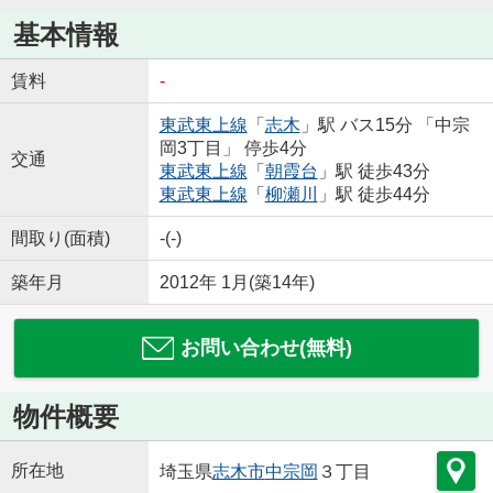
基本情報
賃料
-
東武東上線
「
志木
」駅 バス15分 「中宗
岡3丁目」 停歩4分
交通
東武東上線
「
朝霞台
」駅 徒歩43分
東武東上線
「
柳瀬川
」駅 徒歩44分
間取り(面積)
-(-)
築年月
2012年 1月(築14年)
お問い合わせ(無料)
物件概要
所在地
埼玉県
志木市
中宗岡
３丁目