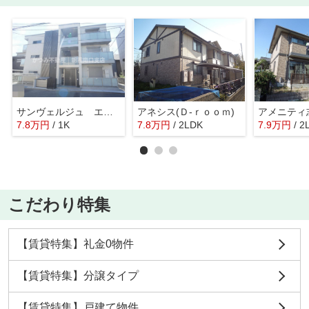
サンヴェルジュ エス（シャーメゾン）
アネシス(Ｄ-ｒｏｏｍ)
7.8
万
円
/ 1K
7.8
万
円
/ 2LDK
7.9
万
円
/ 2
こだわり特集
【賃貸特集】礼金0物件
【賃貸特集】分譲タイプ
【賃貸特集】戸建て物件