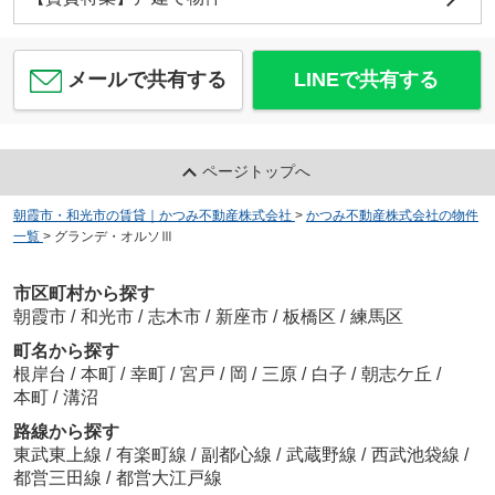
メールで共有する
LINEで共有する
ページトップへ
朝霞市・和光市の賃貸｜かつみ不動産株式会社
>
かつみ不動産株式会社の物件
一覧
>
グランデ・オルソⅢ
市区町村から探す
朝霞市
/
和光市
/
志木市
/
新座市
/
板橋区
/
練馬区
町名から探す
根岸台
/
本町
/
幸町
/
宮戸
/
岡
/
三原
/
白子
/
朝志ケ丘
/
本町
/
溝沼
路線から探す
東武東上線
/
有楽町線
/
副都心線
/
武蔵野線
/
西武池袋線
/
都営三田線
/
都営大江戸線