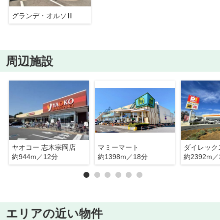
グランデ・オルソⅢ
周辺施設
ヤオコー 志木宗岡店
マミーマート
ダイレック
約944m／12分
約1398m／18分
約2392m／
エリアの近い物件