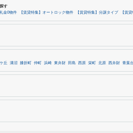
探す
礼金0物件
【賃貸特集】オートロック物件
【賃貸特集】分譲タイプ
【賃貸
ケ丘
溝沼
膝折町
仲町
浜崎
東弁財
田島
西原
栄町
北原
西弁財
青葉