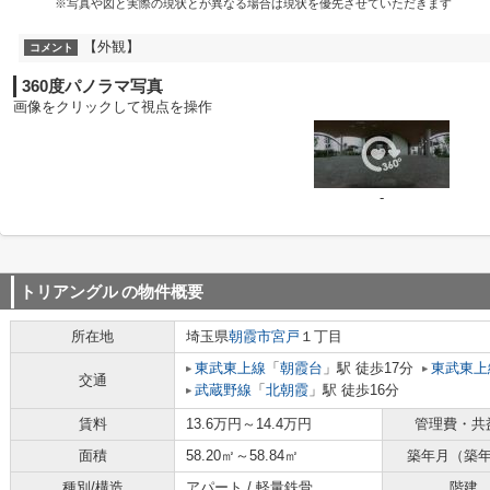
※写真や図と実際の現状とが異なる場合は現状を優先させていただきます
【外観】
コメント
360度パノラマ写真
画像をクリックして視点を操作
-
トリアングル
の物件概要
所在地
埼玉県
朝霞市
宮戸
１丁目
東武東上線
「
朝霞台
」駅 徒歩17分
東武東上
交通
武蔵野線
「
北朝霞
」駅 徒歩16分
賃料
13.6万円～14.4万円
管理費・共
面積
58.20㎡～58.84㎡
築年月（築
種別/構造
アパート / 軽量鉄骨
階建