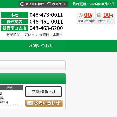
最終更新：2026年08月07日
00
00
件
件
最近見た物件
検討リスト
営業時間：
定休日： 火曜日・水曜日
建物
空室情報へ
築
階建
量鉄骨