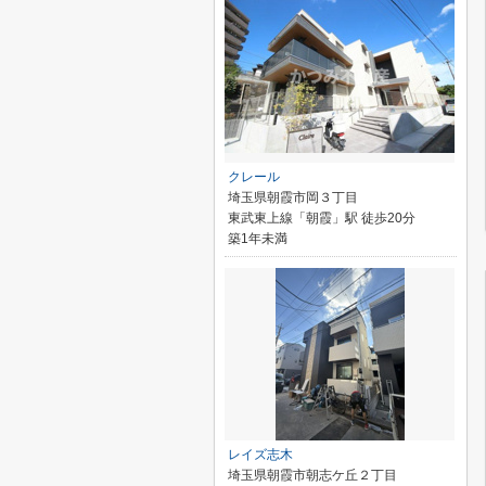
クレール
埼玉県朝霞市岡３丁目
東武東上線「朝霞」駅 徒歩20分
築1年未満
レイズ志木
埼玉県朝霞市朝志ケ丘２丁目