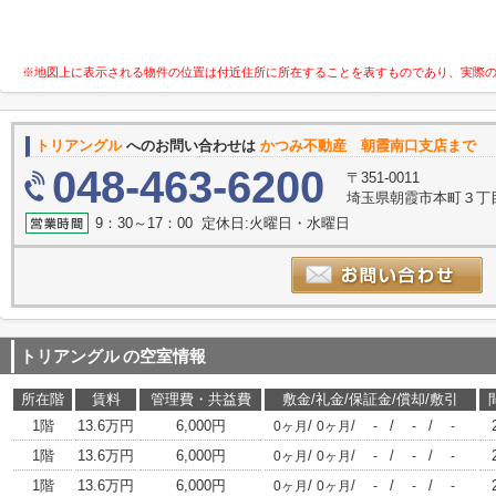
※地図上に表示される物件の位置は付近住所に所在することを表すものであり、実際
トリアングル
へのお問い合わせは
かつみ不動産 朝霞南口支店まで
048-463-6200
〒351-0011
埼玉県朝霞市本町３丁目1
9：30～17：00 定休日:火曜日・水曜日
トリアングル
の空室情報
所在階
賃料
管理費・共益費
敷金/礼金/保証金/償却/敷引
1階
13.6万円
6,000円
/
/
/
/
0ヶ月
0ヶ月
-
-
-
1階
13.6万円
6,000円
/
/
/
/
0ヶ月
0ヶ月
-
-
-
1階
13.6万円
6,000円
/
/
/
/
0ヶ月
0ヶ月
-
-
-