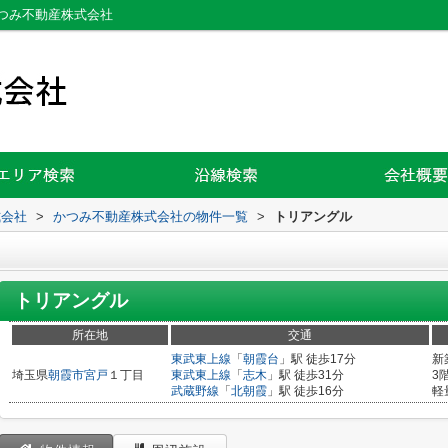
つみ不動産株式会社
式会社
>
かつみ不動産株式会社の物件一覧
>
トリアングル
トリアングル
所在地
交通
東武東上線
「
朝霞台
」駅 徒歩17分
新
埼玉県
朝霞市
宮戸
１丁目
東武東上線
「
志木
」駅 徒歩31分
3
武蔵野線
「
北朝霞
」駅 徒歩16分
軽