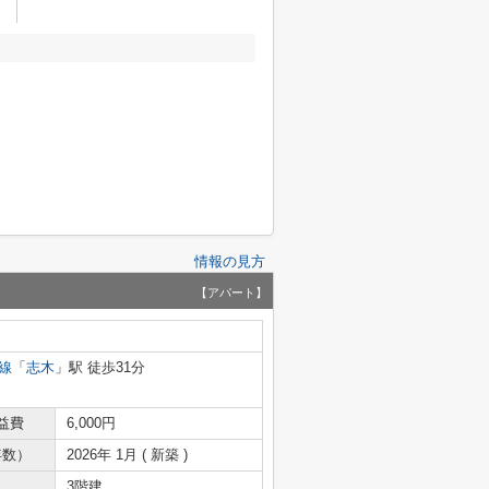
情報の見方
【アパート】
線
「
志木
」駅 徒歩31分
益費
6,000円
年数）
2026年 1月 ( 新築 )
3階建