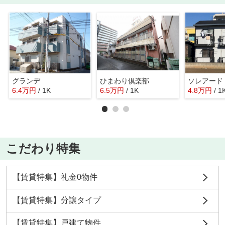
グランデ
ひまわり倶楽部
ソレアード
6.4
万
円
/ 1K
6.5
万
円
/ 1K
4.8
万
円
/ 1
こだわり特集
【賃貸特集】礼金0物件
【賃貸特集】分譲タイプ
【賃貸特集】戸建て物件