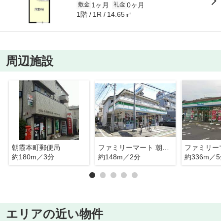
1ヶ月
0ヶ月
敷金
礼金
1階
14.65㎡
1R
周辺施設
朝霞本町郵便局
ファミリーマート 朝霞本町二丁目店
約180m／3分
約148m／2分
約336m／
エリアの近い物件