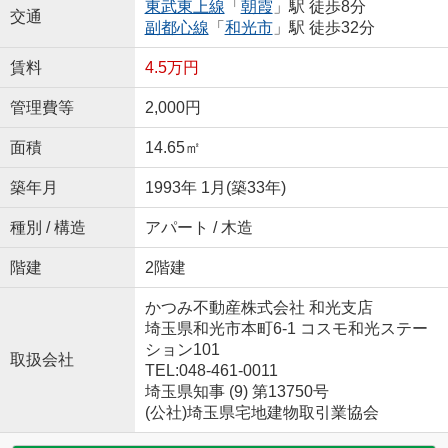
東武東上線
「
朝霞
」駅 徒歩8分
交通
副都心線
「
和光市
」駅 徒歩32分
賃料
4.5万円
管理費等
2,000円
面積
14.65㎡
築年月
1993年 1月(築33年)
種別 / 構造
アパート / 木造
階建
2階建
かつみ不動産株式会社 和光支店
埼玉県和光市本町6-1 コスモ和光ステー
ション101
取扱会社
TEL:048-461-0011
埼玉県知事 (9) 第13750号
(公社)埼玉県宅地建物取引業協会