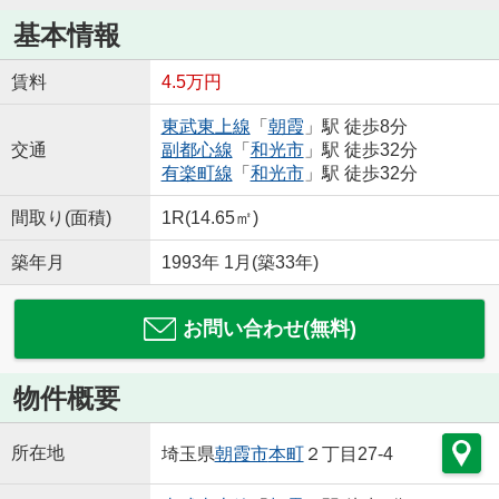
基本情報
賃料
4.5万円
東武東上線
「
朝霞
」駅 徒歩8分
交通
副都心線
「
和光市
」駅 徒歩32分
有楽町線
「
和光市
」駅 徒歩32分
間取り(面積)
1R(14.65㎡)
築年月
1993年 1月(築33年)
お問い合わせ(無料)
物件概要
所在地
埼玉県
朝霞市
本町
２丁目27-4