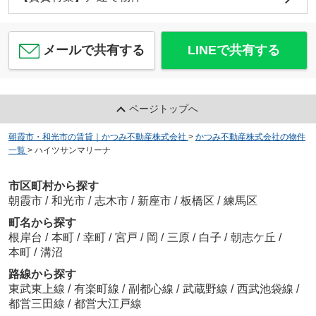
メールで共有する
LINEで共有する
ページトップへ
朝霞市・和光市の賃貸｜かつみ不動産株式会社
>
かつみ不動産株式会社の物件
一覧
>
ハイツサンマリーナ
市区町村から探す
朝霞市
/
和光市
/
志木市
/
新座市
/
板橋区
/
練馬区
町名から探す
根岸台
/
本町
/
幸町
/
宮戸
/
岡
/
三原
/
白子
/
朝志ケ丘
/
本町
/
溝沼
路線から探す
東武東上線
/
有楽町線
/
副都心線
/
武蔵野線
/
西武池袋線
/
都営三田線
/
都営大江戸線