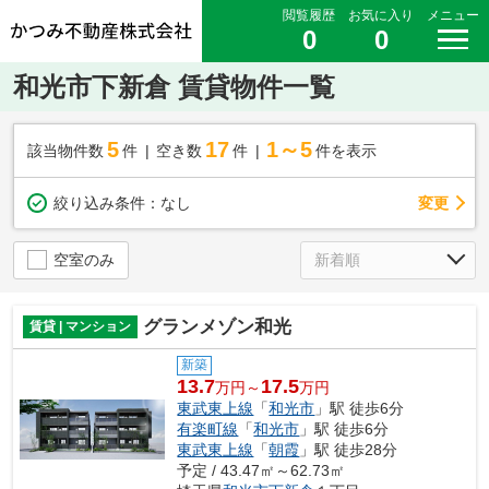
閲覧履歴
お気に入り
メニュー
0
0
和光市下新倉 賃貸物件一覧
5
17
1～5
該当物件数
件
空き数
件
件を表示
変更
絞り込み条件：
なし
空室のみ
グランメゾン和光
賃貸 | マンション
新築
13.7
17.5
万円～
万円
東武東上線
「
和光市
」駅 徒歩6分
有楽町線
「
和光市
」駅 徒歩6分
東武東上線
「
朝霞
」駅 徒歩28分
予定 / 43.47㎡～62.73㎡