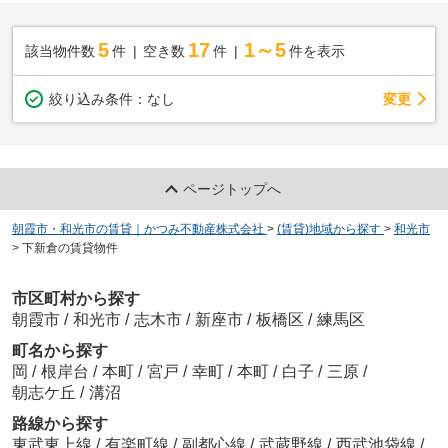
5
17
1～5
該当物件数
件
空き数
件
件を表示
変更
絞り込み条件：
なし
ページトップへ
朝霞市・和光市の賃貸｜かつみ不動産株式会社
>
(賃貸)地域から探す
>
和光市
>
下新倉の賃貸物件
市区町村から探す
朝霞市
/
和光市
/
志木市
/
新座市
/
板橋区
/
練馬区
町名から探す
岡
/
根岸台
/
本町
/
宮戸
/
幸町
/
本町
/
白子
/
三原
/
朝志ケ丘
/
溝沼
路線から探す
東武東上線
/
有楽町線
/
副都心線
/
武蔵野線
/
西武池袋線
/