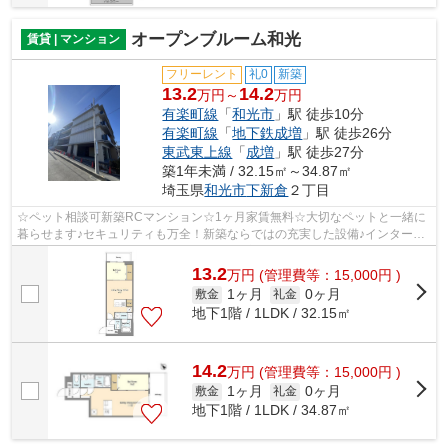
オープンブルーム和光
賃貸 | マンション
フリーレント
礼0
新築
13.2
14.2
万円～
万円
有楽町線
「
和光市
」駅 徒歩10分
有楽町線
「
地下鉄成増
」駅 徒歩26分
東武東上線
「
成増
」駅 徒歩27分
築1年未満 / 32.15㎡～34.87㎡
埼玉県
和光市
下新倉
２丁目
☆ペット相談可新築RCマンション☆1ヶ月家賃無料☆大切なペットと一緒に
暮らせます♪セキュリティも万全！新築ならではの充実した設備♪インターネ
ット無料です☆お問い合わせはかつみ不動産...
13.2
万
円
(管理費等：15,000円 )
1ヶ月
0ヶ月
敷金
礼金
地下1階 / 1LDK / 32.15㎡
14.2
万
円
(管理費等：15,000円 )
1ヶ月
0ヶ月
敷金
礼金
地下1階 / 1LDK / 34.87㎡