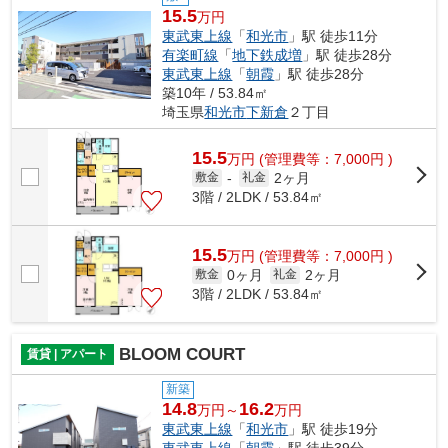
15.5
万円
東武東上線
「
和光市
」駅 徒歩11分
有楽町線
「
地下鉄成増
」駅 徒歩28分
東武東上線
「
朝霞
」駅 徒歩28分
築10年 / 53.84㎡
埼玉県
和光市
下新倉
２丁目
15.5
万
円
(管理費等：7,000円 )
2ヶ月
敷金
-
礼金
3階 / 2LDK / 53.84㎡
15.5
万
円
(管理費等：7,000円 )
0ヶ月
2ヶ月
敷金
礼金
3階 / 2LDK / 53.84㎡
BLOOM COURT
賃貸 | アパート
新築
14.8
16.2
万円～
万円
東武東上線
「
和光市
」駅 徒歩19分