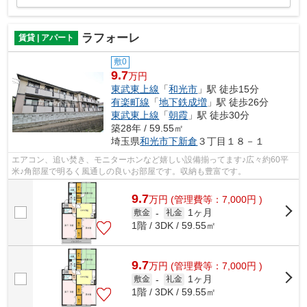
ラフォーレ
賃貸 | アパート
敷0
9.7
万円
東武東上線
「
和光市
」駅 徒歩15分
有楽町線
「
地下鉄成増
」駅 徒歩26分
東武東上線
「
朝霞
」駅 徒歩30分
築28年 / 59.55㎡
埼玉県
和光市
下新倉
３丁目１８－１
エアコン、追い焚き、モニターホンなど嬉しい設備揃ってます♪広々約60平
米♪角部屋で明るく風通しの良いお部屋です。収納も豊富です。
9.7
万
円
(管理費等：7,000円 )
1ヶ月
敷金
-
礼金
1階 / 3DK / 59.55㎡
9.7
万
円
(管理費等：7,000円 )
1ヶ月
敷金
-
礼金
1階 / 3DK / 59.55㎡