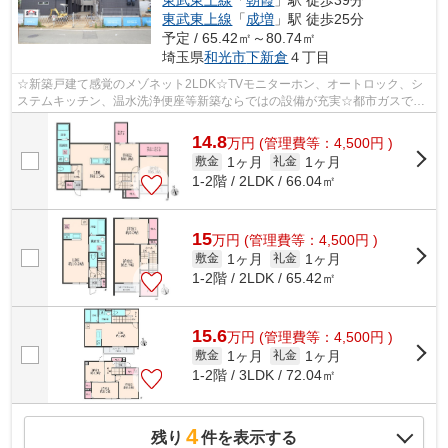
東武東上線
「
朝霞
」駅 徒歩39分
東武東上線
「
成増
」駅 徒歩25分
予定 / 65.42㎡～80.74㎡
埼玉県
和光市
下新倉
４丁目
☆新築戸建て感覚のメゾネット2LDK☆TVモニターホン、オートロック、シ
ステムキッチン、温水洗浄便座等新築ならではの設備が充実☆都市ガスで経
済的♪インターネット無料です☆
14.8
万
円
(管理費等：4,500円 )
1ヶ月
1ヶ月
敷金
礼金
1-2階 / 2LDK / 66.04㎡
15
万
円
(管理費等：4,500円 )
1ヶ月
1ヶ月
敷金
礼金
1-2階 / 2LDK / 65.42㎡
15.6
万
円
(管理費等：4,500円 )
1ヶ月
1ヶ月
敷金
礼金
1-2階 / 3LDK / 72.04㎡
4
残り
件を表示する