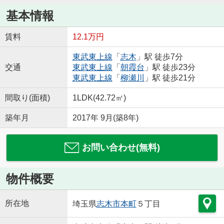
基本情報
賃料
12.1万円
東武東上線
「
志木
」駅 徒歩7分
交通
東武東上線
「
朝霞台
」駅 徒歩23分
東武東上線
「
柳瀬川
」駅 徒歩21分
間取り(面積)
1LDK(42.72㎡)
築年月
2017年 9月(築8年)
お問い合わせ(無料)
物件概要
所在地
埼玉県
志木市
本町
５丁目