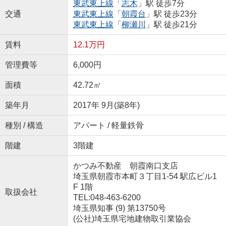
東武東上線
「
志木
」駅 徒歩7分
交通
東武東上線
「
朝霞台
」駅 徒歩23分
東武東上線
「
柳瀬川
」駅 徒歩21分
賃料
12.1万円
管理費等
6,000円
面積
42.72㎡
築年月
2017年 9月(築8年)
種別 / 構造
アパート / 軽量鉄骨
階建
3階建
かつみ不動産 朝霞南口支店
埼玉県朝霞市本町３丁目1-54 駅広ビル1
F 1階
取扱会社
TEL:048-463-6200
埼玉県知事 (9) 第13750号
(公社)埼玉県宅地建物取引業協会