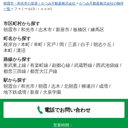
朝霞市・和光市の賃貸｜かつみ不動産株式会社
>
かつみ不動産株式会社の物件
一覧
>
ファミール(Ｄ-ｒｏｏｍ)
市区町村から探す
朝霞市
/
和光市
/
志木市
/
新座市
/
板橋区
/
練馬区
町名から探す
根岸台
/
本町
/
幸町
/
宮戸
/
岡
/
三原
/
白子
/
朝志ケ丘
/
本町
/
溝沼
路線から探す
東武東上線
/
有楽町線
/
副都心線
/
武蔵野線
/
西武池袋線
/
都営三田線
/
都営大江戸線
駅から探す
朝霞台
/
和光市
/
朝霞
/
志木
/
北朝霞
/
柳瀬川
/
成増
/
地下鉄成増
/
新座
/
大泉学園
電話でお問い合わせ
営業時間：