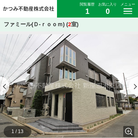
閲覧履歴
お気に入り
メニュー
1
0
ファミール(Ｄ-ｒｏｏｍ) (
2
室)
1 / 13