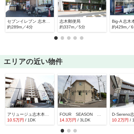
セブンイレブン 志木本町5丁目店
志木郵便局
Big-A 志
約289m／4分
約337m／5分
約429m／
エリアの近い物件
アリュージュ志木本町 １３０３
FOUR SEASON W棟
D-Seren
10.5
万
円
/ 1DK
14.3
万
円
/ 3LDK
10.2
万
円
/