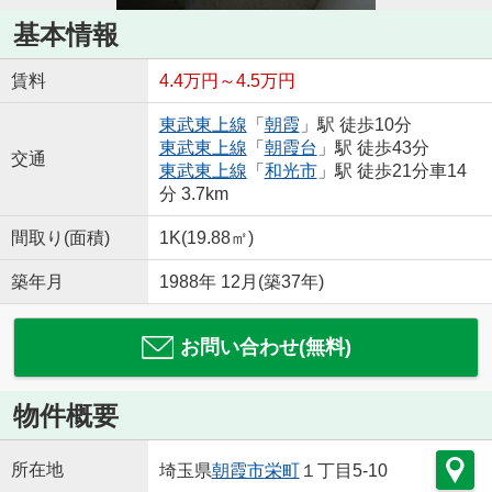
基本情報
賃料
4.4万円～4.5万円
東武東上線
「
朝霞
」駅 徒歩10分
東武東上線
「
朝霞台
」駅 徒歩43分
交通
東武東上線
「
和光市
」駅 徒歩21分車14
分 3.7km
間取り(面積)
1K(19.88㎡)
築年月
1988年 12月(築37年)
お問い合わせ(無料)
物件概要
所在地
埼玉県
朝霞市
栄町
１丁目5-10