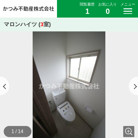
閲覧履歴
お気に入り
メニュー
1
0
マロンハイツ (
3
室)
1 / 14