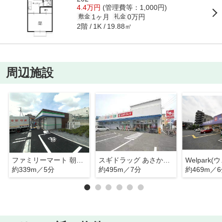
4.4万円
(管理費等：1,000円)
1ヶ月
0万円
敷金
礼金
2階
19.88㎡
1K
周辺施設
ファミリーマート 朝霞本町三丁目店
スギドラッグ あさか栄店
約339m／5分
約495m／7分
約469m／