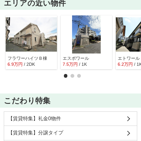
エリアの近い物件
フラワーハイツＢ棟
エスポワール
エトワール
6.9
万
円
/ 2DK
7.5
万
円
/ 1K
6.2
万
円
/ 1
こだわり特集
【賃貸特集】礼金0物件
【賃貸特集】分譲タイプ