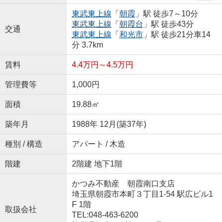
東武東上線
「
朝霞
」駅 徒歩7～10分
東武東上線
「
朝霞台
」駅 徒歩43分
交通
東武東上線
「
和光市
」駅 徒歩21分車14
分 3.7km
賃料
4.4万円～4.5万円
管理費等
1,000円
面積
19.88㎡
築年月
1988年 12月(築37年)
種別 / 構造
アパート / 木造
階建
2階建 地下1階
かつみ不動産 朝霞南口支店
埼玉県朝霞市本町３丁目1-54 駅広ビル1
F 1階
取扱会社
TEL:048-463-6200