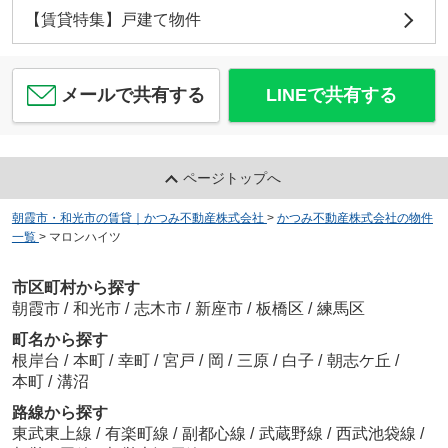
【賃貸特集】戸建て物件
メールで共有する
LINEで共有する
ページトップへ
朝霞市・和光市の賃貸｜かつみ不動産株式会社
>
かつみ不動産株式会社の物件
一覧
>
マロンハイツ
市区町村から探す
朝霞市
/
和光市
/
志木市
/
新座市
/
板橋区
/
練馬区
町名から探す
根岸台
/
本町
/
幸町
/
宮戸
/
岡
/
三原
/
白子
/
朝志ケ丘
/
本町
/
溝沼
路線から探す
東武東上線
/
有楽町線
/
副都心線
/
武蔵野線
/
西武池袋線
/