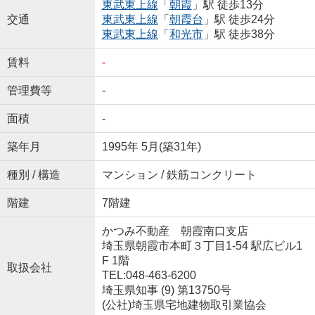
東武東上線
「
朝霞
」駅 徒歩13分
交通
東武東上線
「
朝霞台
」駅 徒歩24分
東武東上線
「
和光市
」駅 徒歩38分
賃料
-
管理費等
-
面積
-
築年月
1995年 5月(築31年)
種別 / 構造
マンション / 鉄筋コンクリート
階建
7階建
かつみ不動産 朝霞南口支店
埼玉県朝霞市本町３丁目1-54 駅広ビル1
F 1階
取扱会社
TEL:048-463-6200
埼玉県知事 (9) 第13750号
(公社)埼玉県宅地建物取引業協会