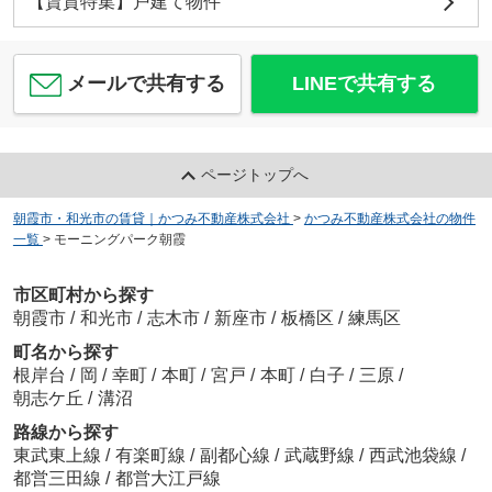
【賃貸特集】戸建て物件
メールで共有する
LINEで共有する
ページトップへ
朝霞市・和光市の賃貸｜かつみ不動産株式会社
>
かつみ不動産株式会社の物件
一覧
>
モーニングパーク朝霞
市区町村から探す
朝霞市
/
和光市
/
志木市
/
新座市
/
板橋区
/
練馬区
町名から探す
根岸台
/
岡
/
幸町
/
本町
/
宮戸
/
本町
/
白子
/
三原
/
朝志ケ丘
/
溝沼
路線から探す
東武東上線
/
有楽町線
/
副都心線
/
武蔵野線
/
西武池袋線
/
都営三田線
/
都営大江戸線