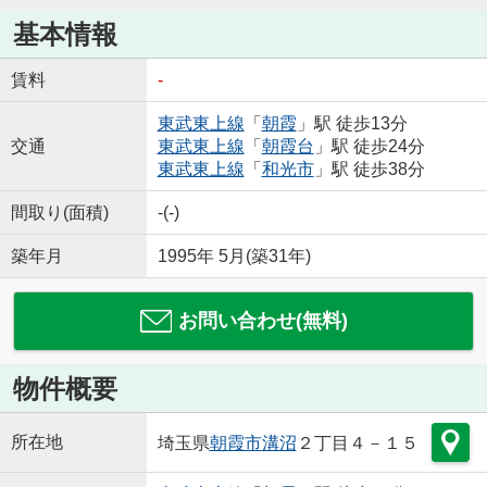
基本情報
賃料
-
東武東上線
「
朝霞
」駅 徒歩13分
交通
東武東上線
「
朝霞台
」駅 徒歩24分
東武東上線
「
和光市
」駅 徒歩38分
間取り(面積)
-(-)
築年月
1995年 5月(築31年)
お問い合わせ(無料)
物件概要
所在地
埼玉県
朝霞市
溝沼
２丁目４－１５