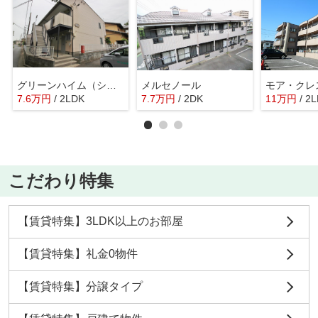
グリーンハイム（シャーメゾン）
メルセノール
モア・クレ
7.6
万
円
/ 2LDK
7.7
万
円
/ 2DK
11
万
円
/ 2
こだわり特集
【賃貸特集】3LDK以上のお部屋
【賃貸特集】礼金0物件
【賃貸特集】分譲タイプ