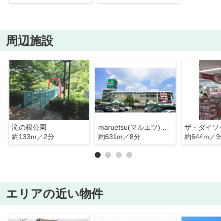
周辺施設
滝の根公園
maruetsu(マルエツ) 朝霞店
約133m／2分
約631m／8分
約644m／
エリアの近い物件