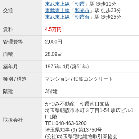
東武東上線
「
朝霞
」駅 徒歩11分
交通
東武東上線
「
和光市
」駅 徒歩33分
東武東上線
「
朝霞台
」駅 徒歩25分
賃料
4.5万円
管理費等
2,000円
面積
28.09㎡
築年月
1975年 4月(築51年)
種別 / 構造
マンション / 鉄筋コンクリート
階建
3階建
かつみ不動産 朝霞南口支店
埼玉県朝霞市本町３丁目1-54 駅広ビル1
F 1階
取扱会社
TEL:048-463-6200
埼玉県知事 (9) 第13750号
(公社)埼玉県宅地建物取引業協会