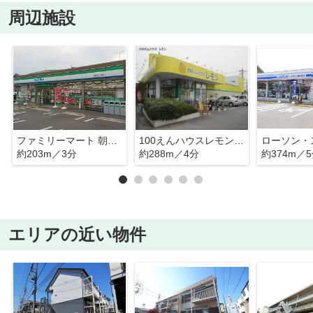
周辺施設
ファミリーマート 朝霞本町一丁目店
100えんハウスレモン 朝霞店
約203m／3分
約288m／4分
約374m／
エリアの近い物件