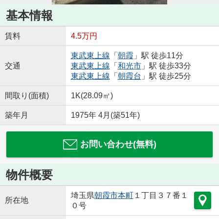
基本情報
賃料
4.5万円
東武東上線
「
朝霞
」駅 徒歩11分
交通
東武東上線
「
和光市
」駅 徒歩33分
東武東上線
「
朝霞台
」駅 徒歩25分
間取り(面積)
1K(28.09㎡)
築年月
1975年 4月(築51年)
お問い合わせ(無料)
物件概要
埼玉県
朝霞市
本町
１丁目３７番１
所在地
０号