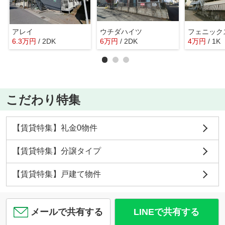
アレイ
ウチダハイツ
フェニック
6.3
万
円
/ 2DK
6
万
円
/ 2DK
4
万
円
/ 1K
こだわり特集
【賃貸特集】礼金0物件
【賃貸特集】分譲タイプ
【賃貸特集】戸建て物件
メールで共有する
LINEで共有する