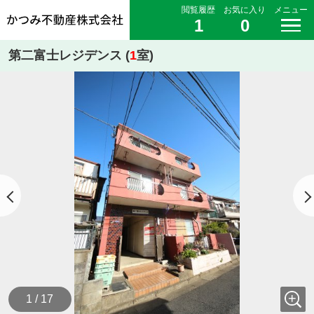
閲覧履歴
お気に入り
メニュー
1
0
第二富士レジデンス (
1
室)
1 / 17