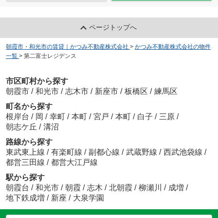
ページトップへ
朝霞市・和光市の賃貸｜かつみ不動産株式会社
>
かつみ不動産株式会社の物件
一覧
>
第二富士レジデンス
市区町村から探す
朝霞市
/
和光市
/
志木市
/
新座市
/
板橋区
/
練馬区
町名から探す
根岸台
/
岡
/
幸町
/
本町
/
宮戸
/
本町
/
白子
/
三原
/
朝志ケ丘
/
溝沼
路線から探す
東武東上線
/
有楽町線
/
副都心線
/
武蔵野線
/
西武池袋線
/
都営三田線
/
都営大江戸線
駅から探す
朝霞台
/
和光市
/
朝霞
/
志木
/
北朝霞
/
柳瀬川
/
成増
/
地下鉄成増
/
新座
/
大泉学園