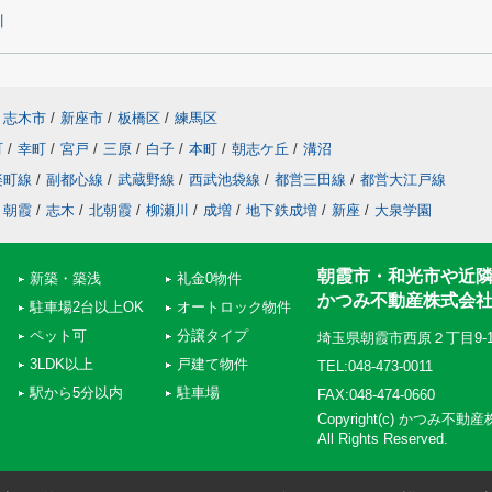
川
志木市
/
新座市
/
板橋区
/
練馬区
町
/
幸町
/
宮戸
/
三原
/
白子
/
本町
/
朝志ケ丘
/
溝沼
楽町線
/
副都心線
/
武蔵野線
/
西武池袋線
/
都営三田線
/
都営大江戸線
朝霞
/
志木
/
北朝霞
/
柳瀬川
/
成増
/
地下鉄成増
/
新座
/
大泉学園
朝霞市・和光市や近
新築・築浅
礼金0物件
かつみ不動産株式会
駐車場2台以上OK
オートロック物件
ペット可
分譲タイプ
埼玉県朝霞市西原２丁目9-
3LDK以上
戸建て物件
TEL:048-473-0011
駅から5分以内
駐車場
FAX:048-474-0660
Copyright(c) かつみ不
All Rights Reserved.