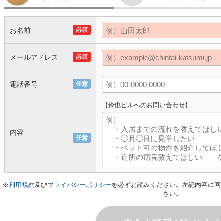
お名前
必須
メールアドレス
必須
電話番号
任意
【鈴也ビルへのお問い合わせ】
内容
任意
※
利用規約
及び
プライバシーポリシー
を必ずお読みください。左記内容に同
さい。