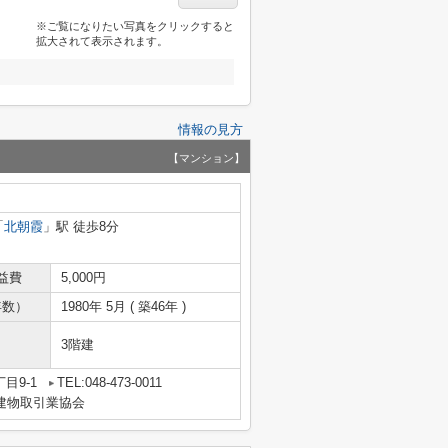
※ご覧になりたい写真をクリックすると
拡大されて表示されます。
情報の見方
【マンション】
「
北朝霞
」駅 徒歩8分
益費
5,000円
年数）
1980年 5月 ( 築46年 )
3階建
目9-1
TEL:048-473-0011
地建物取引業協会