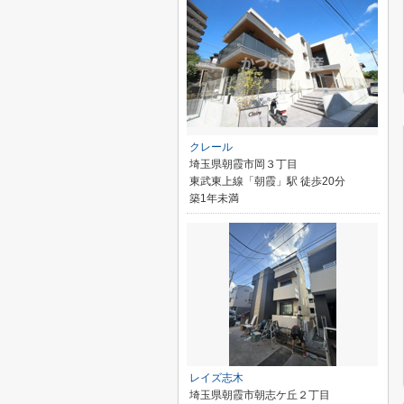
クレール
埼玉県朝霞市岡３丁目
東武東上線「朝霞」駅 徒歩20分
築1年未満
レイズ志木
埼玉県朝霞市朝志ケ丘２丁目