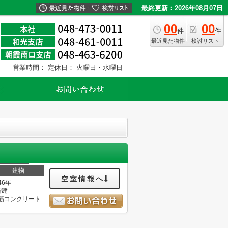
最終更新：2026年08月07日
00
00
件
件
最近見た物件
検討リスト
営業時間：
定休日： 火曜日・水曜日
建物
空室情報へ
46年
階建
筋コンクリート