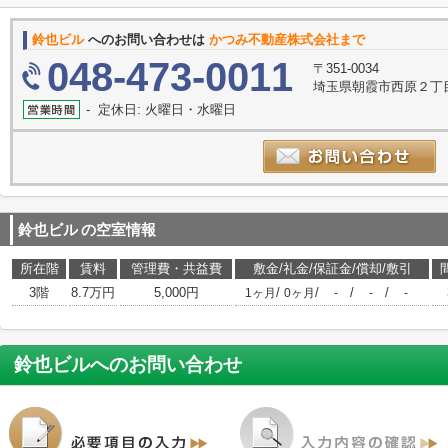
鈴也ビル
へのお問い合わせは
かつみ不動産株式会社まで
048-473-0011
〒351-0034
埼玉県朝霞市西原２丁目
- 定休日: 火曜日・水曜日
鈴也ビル
の空室情報
所在階
賃料
管理費・共益費
敷金/礼金/保証金/償却/敷引
3階
8.7万円
5,000円
/
/
/
/
1ヶ月
0ヶ月
-
-
-
鈴也ビル
へのお問い合わせ