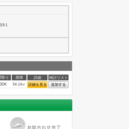
9-1
間取り
面積
詳細
検討リスト
3DK
54.14㎡
詳細を見る
追加する