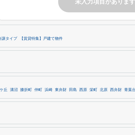
未入力項目がありま
分譲タイプ
【賃貸特集】戸建て物件
ケ丘
溝沼
膝折町
仲町
浜崎
東弁財
田島
西原
栄町
北原
西弁財
青葉