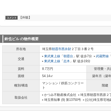
【外観】
コメント
鈴也ビル
の物件概要
所在地
埼玉県
朝霞市
西弁財
２丁目３番２号
東武東上線
「
朝霞台
」駅 徒歩7分
武蔵野線
交通
東武東上線
「
志木
」駅 徒歩19分
賃料
8.7万円
管理費・共
面積
54.14㎡
築年月（築
マンション / 鉄筋コンクリー
種別/構造
階建
ト
かつみ不動産株式会社
埼玉県朝霞市西原２丁
取扱会社
埼玉県知事 (9) 第13750号
(公社)埼玉県宅