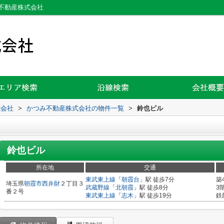
不動産株式会社
式会社
>
かつみ不動産株式会社の物件一覧
>
鈴也ビル
鈴也ビル
所在地
交通
東武東上線
「
朝霞台
」駅 徒歩7分
築
埼玉県
朝霞市
西弁財
２丁目３
武蔵野線
「
北朝霞
」駅 徒歩8分
3
番２号
東武東上線
「
志木
」駅 徒歩19分
鉄