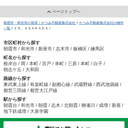
ページトップへ
朝霞市・和光市の賃貸｜かつみ不動産株式会社
>
かつみ不動産株式会社の物件
一覧
>
ＥＮ．ＡＳＡＫＡＤＡＩ
市区町村から探す
朝霞市
/
和光市
/
新座市
/
志木市
/
板橋区
/
練馬区
町名から探す
根岸台
/
岡
/
本町
/
宮戸
/
幸町
/
三原
/
本町
/
白子
/
朝志ケ丘
/
大和田
路線から探す
東武東上線
/
有楽町線
/
副都心線
/
武蔵野線
/
西武池袋線
/
都営三田線
/
都営大江戸線
駅から探す
朝霞台
/
和光市
/
朝霞
/
志木
/
北朝霞
/
柳瀬川
/
成増
/
新座
/
地下鉄成増
/
大泉学園