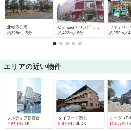
北朝霞公園
Olympic(オリンピック) 朝霞台店
約328m／5分
約422m／6分
約252m／
エリアの近い物件
ソルティア朝霞台
タイワード朝志
レーヴ（D-
7.9
万
円
/ 1K
8.8
万
円
/ 3LDK
11.5
万
円
/