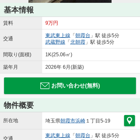
基本情報
賃料
9万円
東武東上線
「
朝霞台
」駅 徒歩5分
交通
武蔵野線
「
北朝霞
」駅 徒歩5分
間取り(面積)
1K(25.06㎡)
築年月
2026年 6月(新築)
お問い合わせ(無料)
物件概要
所在地
埼玉県
朝霞市
浜崎
１丁目5-19
東武東上線
「
朝霞台
」駅 徒歩5分
交通