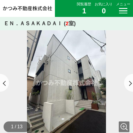
閲覧履歴
お気に入り
メニュー
1
0
ＥＮ．ＡＳＡＫＡＤＡＩ (
2
室)
1 / 13