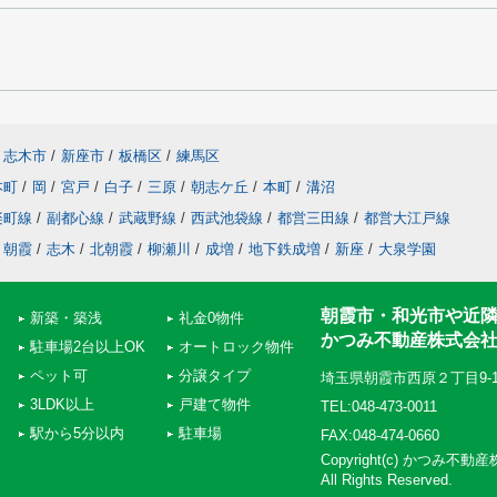
志木市
/
新座市
/
板橋区
/
練馬区
本町
/
岡
/
宮戸
/
白子
/
三原
/
朝志ケ丘
/
本町
/
溝沼
楽町線
/
副都心線
/
武蔵野線
/
西武池袋線
/
都営三田線
/
都営大江戸線
朝霞
/
志木
/
北朝霞
/
柳瀬川
/
成増
/
地下鉄成増
/
新座
/
大泉学園
朝霞市・和光市や近
新築・築浅
礼金0物件
かつみ不動産株式会
駐車場2台以上OK
オートロック物件
ペット可
分譲タイプ
埼玉県朝霞市西原２丁目9-
3LDK以上
戸建て物件
TEL:048-473-0011
駅から5分以内
駐車場
FAX:048-474-0660
Copyright(c) かつみ不
All Rights Reserved.