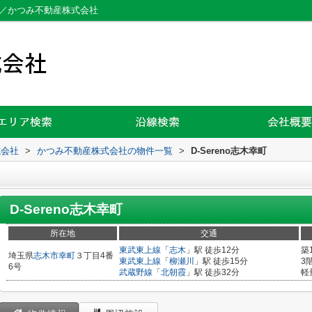
賃貸／かつみ不動産株式会社
式会社
>
かつみ不動産株式会社の物件一覧
>
D-Sereno志木幸町
D-Sereno志木幸町
所在地
交通
東武東上線
「
志木
」駅 徒歩12分
築
埼玉県
志木市
幸町
３丁目4番
東武東上線
「
柳瀬川
」駅 徒歩15分
3
6号
武蔵野線
「
北朝霞
」駅 徒歩32分
軽