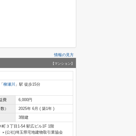
情報の見方
【マンション】
「
柳瀬川
」駅 徒歩15分
益費
6,000円
年数）
2025年 6月 ( 築1年 )
3階建
３丁目1-54 駅広ビル1F 1階
号
(公社)埼玉県宅地建物取引業協会