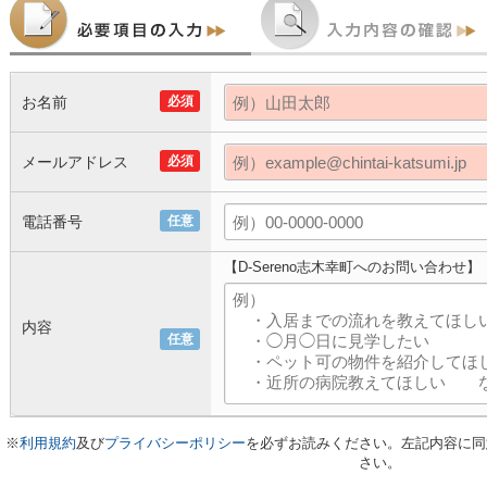
お名前
必須
メールアドレス
必須
電話番号
任意
【D-Sereno志木幸町へのお問い合わせ】
内容
任意
※
利用規約
及び
プライバシーポリシー
を必ずお読みください。左記内容に同
さい。