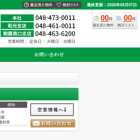
最終更新：2026年08月07日
00
00
件
件
最近見た物件
検討リスト
営業時間：
定休日： 火曜日・水曜日
建物
空室情報へ
1年
階建
量鉄骨