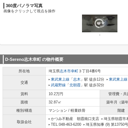
360度パノラマ写真
画像をクリックして視点を操作
-
D-Sereno志木幸町
の物件概要
所在地
埼玉県
志木市
幸町
３丁目4番6号
東武東上線
「
志木
」駅 徒歩12分
東武東上線
交通
武蔵野線
「
北朝霞
」駅 徒歩32分
賃料
10.2万円
管理費・共
面積
32.87㎡
築年月（築
種別/構造
マンション / 軽量鉄骨
階建
かつみ不動産 朝霞南口支店
埼玉県朝霞市本町
取扱会社
TEL:048-463-6200
埼玉県知事 (9) 第13750