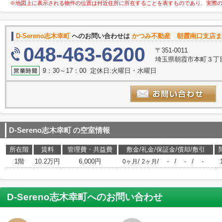
※地図上に表示される物件の位置は付近住所に所在することを表すものであり、実際
D-Sereno志木幸町
へのお問い合わせは
かつみ不動産 朝霞南口支店ま
048-463-6200
〒351-0011
埼玉県朝霞市本町３丁目1
9：30～17：00 定休日:火曜日・水曜日
D-Sereno志木幸町
の空室情報
所在階
賃料
管理費・共益費
敷金/礼金/保証金/償却/敷引
1階
10.2万円
6,000円
/
/
/
/
0ヶ月
2ヶ月
-
-
-
D-Sereno志木幸町
へのお問い合わせ