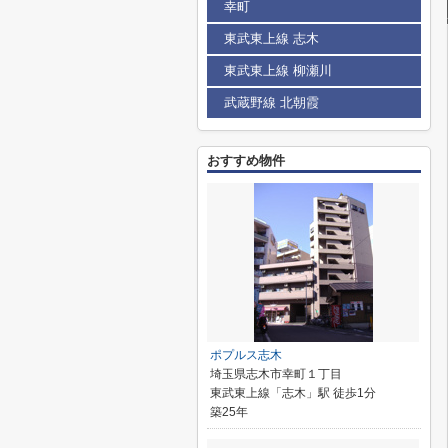
幸町
東武東上線 志木
東武東上線 柳瀬川
武蔵野線 北朝霞
おすすめ物件
ポプルス志木
埼玉県志木市幸町１丁目
東武東上線「志木」駅 徒歩1分
築25年