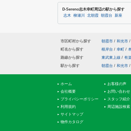
D-Sereno志木幸町周辺の駅から探す
志木
柳瀬川
北朝霞
朝霞台
新座
市区町村から探す
朝霞市
/
和光市
/
町名から探す
根岸台
/
幸町
/
路線から探す
東武東上線
/
有
駅から探す
朝霞台
/
和光市
/
ホーム
お客様の声
会社概要
お問い合わせ
プライバシーポリシー
スタッフ紹介
利用規約
周辺施設検索
サイトマップ
物件カタログ