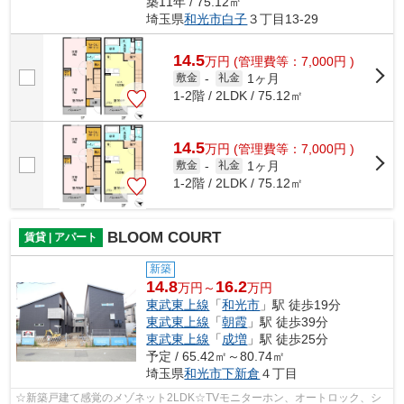
築11年 / 75.12㎡
埼玉県
和光市
白子
３丁目13-29
14.5
万
円
(管理費等：7,000円 )
1ヶ月
敷金
-
礼金
1-2階 / 2LDK / 75.12㎡
14.5
万
円
(管理費等：7,000円 )
1ヶ月
敷金
-
礼金
1-2階 / 2LDK / 75.12㎡
BLOOM COURT
賃貸 | アパート
新築
14.8
16.2
万円～
万円
東武東上線
「
和光市
」駅 徒歩19分
東武東上線
「
朝霞
」駅 徒歩39分
東武東上線
「
成増
」駅 徒歩25分
予定 / 65.42㎡～80.74㎡
埼玉県
和光市
下新倉
４丁目
☆新築戸建て感覚のメゾネット2LDK☆TVモニターホン、オートロック、シ