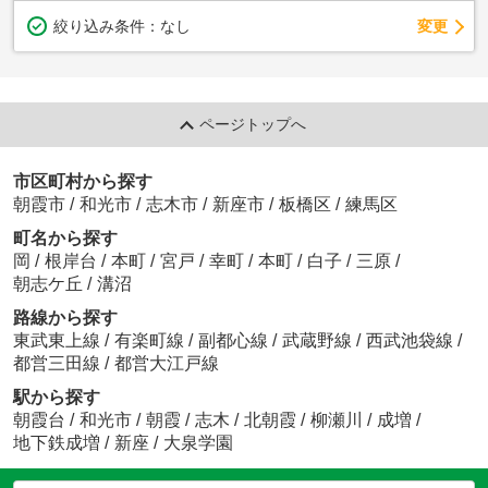
変更
絞り込み条件：
なし
ページトップへ
市区町村から探す
朝霞市
/
和光市
/
志木市
/
新座市
/
板橋区
/
練馬区
町名から探す
岡
/
根岸台
/
本町
/
宮戸
/
幸町
/
本町
/
白子
/
三原
/
朝志ケ丘
/
溝沼
路線から探す
東武東上線
/
有楽町線
/
副都心線
/
武蔵野線
/
西武池袋線
/
都営三田線
/
都営大江戸線
駅から探す
朝霞台
/
和光市
/
朝霞
/
志木
/
北朝霞
/
柳瀬川
/
成増
/
地下鉄成増
/
新座
/
大泉学園