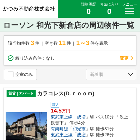
閲覧履歴
お気に入り
メニュー
0
0
ローソン 和光下新倉店の周辺物件一覧
3
11
1～3
該当物件数
件
空き数
件
件を表示
変更
絞り込み条件：
なし
空室のみ
カラコレス(D-ｒｏｏｍ)
賃貸 | アパート
敷0
14.5
万円
東武東上線
「
成増
」駅 バス10分 「吹上
観音下」 停歩4分
有楽町線
「
和光市
」駅 徒歩31分
東武東上線
「
成増
」駅 徒歩26分