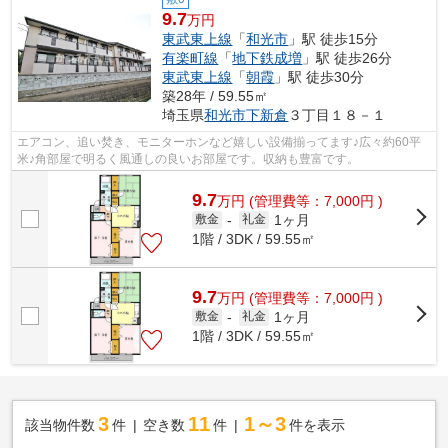
9.7
万円
東武東上線
「
和光市
」駅 徒歩15分
有楽町線
「
地下鉄成増
」駅 徒歩26分
東武東上線
「
朝霞
」駅 徒歩30分
築28年 / 59.55㎡
埼玉県
和光市
下新倉
３丁目１８－１
エアコン、追い焚き、モニターホンなど嬉しい設備揃ってます♪広々約60平
米♪角部屋で明るく風通しの良いお部屋です。収納も豊富です。
9.7
万
円
(管理費等：7,000円 )
1ヶ月
敷金
-
礼金
1階 / 3DK / 59.55㎡
9.7
万
円
(管理費等：7,000円 )
1ヶ月
敷金
-
礼金
1階 / 3DK / 59.55㎡
3
11
1～3
該当物件数
件
空き数
件
件を表示