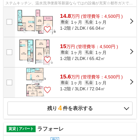
ステムキッチン、温水洗浄便座等新築ならではの設備が充実☆都市ガスで経
済的♪インターネット無料です☆
14.8
万
円
(管理費等：4,500円 )
1ヶ月
1ヶ月
敷金
礼金
1-2階 / 2LDK / 66.04㎡
15
万
円
(管理費等：4,500円 )
1ヶ月
1ヶ月
敷金
礼金
1-2階 / 2LDK / 65.42㎡
15.6
万
円
(管理費等：4,500円 )
1ヶ月
1ヶ月
敷金
礼金
1-2階 / 3LDK / 72.04㎡
4
残り
件を表示する
ラフォーレ
賃貸 | アパート
敷0